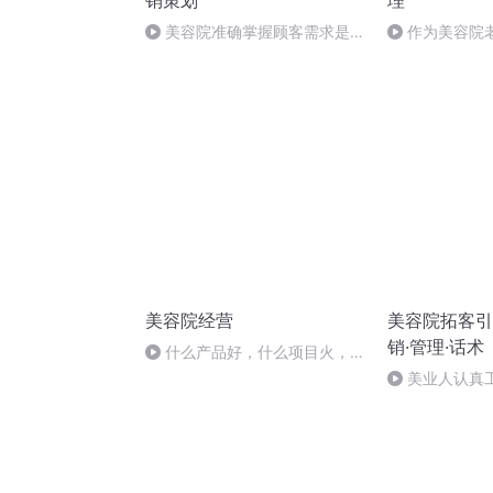
销策划
理
美容院准确掌握顾客需求是及
作为美容院
成交关键，该如何找到需求呢？
美容院经营
美容院拓客引
销·管理·话术
什么产品好，什么项目火，就
做什么吗？
美业人认真
一要义