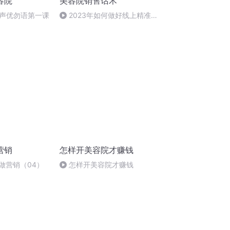
容院
美容院销售话术
声优勿语第一课
2023年如何做好线上精准拓
客（老板必听）
营销
怎样开美容院才赚钱
做营销（04）
怎样开美容院才赚钱