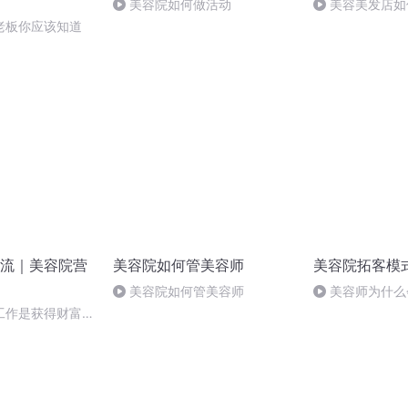
美容院如何做活动
美容美发店如
终身价值？
老板你应该知道
流｜美容院营
美容院如何管美容师
美容院拓客模
美容院如何管美容师
美容师为什么
绝
工作是获得财富第