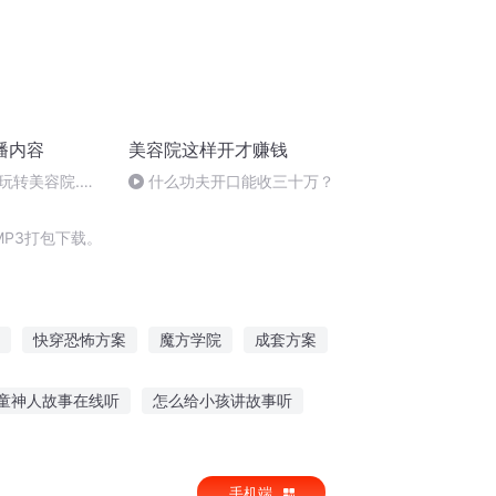
播内容
美容院这样开才赚钱
玩转美容院.人
什么功夫开口能收三十万？
P3打包下载。
快穿恐怖方案
魔方学院
成套方案
庆余年之长歌行
路人贞德的养成方案
童神人故事在线听
怎么给小孩讲故事听
伤感故事作文600字
听故事得积分的介绍
手机端