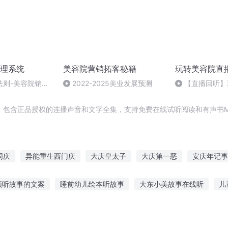
理系统
美容院营销拓客秘籍
玩转美容院直
法则-美容院销售
2022-2025美业发展预测
【直播回听】
巧和话术揭秘
际关系递进
，包含正品授权的连播声音和文字全集，支持免费在线试听阅读和有声书M
同庆
异能重生西门庆
大庆皇太子
大庆第一恶
安庆年记事
一人有庆
重庆儿女
庆云传奇
庆元纪年
重生西门庆
频听故事的文案
睡前幼儿绘本听故事
大东小美故事在线听
儿
事女声唱的歌曲
时刻听党话讲故事
听老师讲故事卡通背景
听