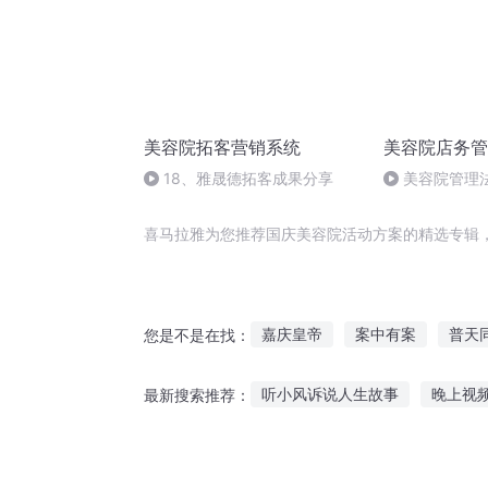
美容院拓客营销系统
美容院店务管
18、雅晟德拓客成果分享
美容院管理
高手的销售技
喜马拉雅为您推荐国庆美容院活动方案的精选专辑
嘉庆皇帝
案中有案
普天
您是不是在找：
美容后院
穿越之大庆帝国
听小风诉说人生故事
晚上视
最新搜索推荐：
重生之西门庆
听因果故事会大全
晚上听故