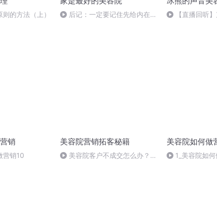
理
家是最好的美容院
冰熊的声音美
原则的方法（上）
后记：一定要记住先给内在美
【直播回听】
容（全书完）
营销
美容院营销拓客秘籍
美容院如何做
营销10
美容院客户不成交怎么办？
1_美容院如何
（下）