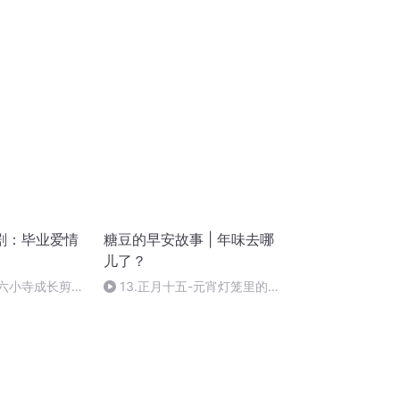
剧：毕业爱情
糖豆的早安故事 | 年味去哪
儿了？
外六小寺成长剪辑
13.正月十五-元宵灯笼里的开
学约定