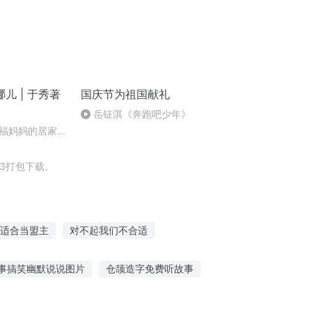
儿 | 于秀著
国庆节为祖国献礼
岳钲淇《奔跑吧少年》
5 幸福妈妈的居家生
家庭做好理财计
3打包下载。
适合当盟主
对不起我们不合适
穿越之大庆帝国
据说我们很合适
事搞笑幽默说说图片
仓颉造字免费听故事
故事往里走的成语
讲故事听的很投入