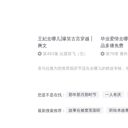
王妃去哪儿|爆笑古言穿越 |
毕业爱情去哪
爽文
品多播免费
第493集 比翼双飞（完）
第79章 番
剪辑
喜马拉雅为您推荐国庆节适合去哪儿的精选专辑，
那年那月那时节
一人有庆
您是不是在找：
适者生存
全世界都说我们不
故事在被窝里面听
听绘本故
最新搜索推荐：
重生之闲适人生
狐妖适合家
中华神仙故事在线听
儿童儿