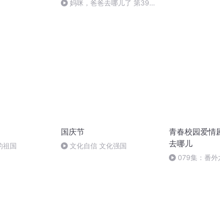
妈咪，爸爸去哪儿了 第390
集 希望的天堂
国庆节
青春校园爱情
去哪儿
的祖国
文化自信 文化强国
079集：番
（完结）