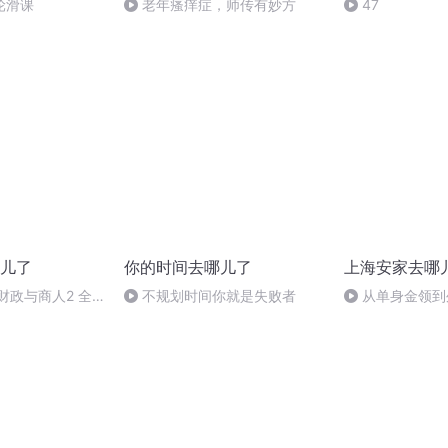
轮滑课
老年瘙痒症，师传有妙方
47
儿了
你的时间去哪儿了
上海安家去哪
财政与商人2 全
不规划时间你就是失败者
从单身金领到
么上海的高端人
个社区？