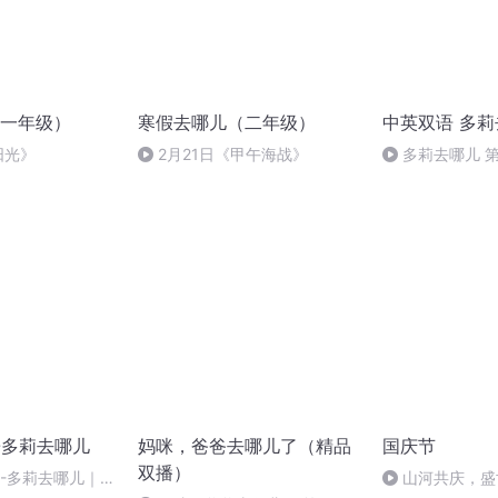
一年级）
寒假去哪儿（二年级）
中英双语 多
阳光》
2月21日《甲午海战》
多莉去哪儿 
-多莉去哪儿
妈咪，爸爸去哪儿了（精品
国庆节
双播）
-多莉去哪儿｜第
山河共庆，盛