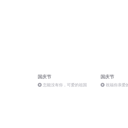
结局 婚后的甜蜜2
四章
国庆节
国庆节
怎能没有你，可爱的祖国
祝福你亲爱