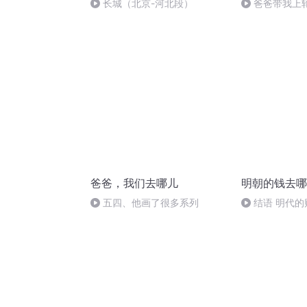
长城（北京-河北段）
爸爸带我上
爸爸，我们去哪儿
明朝的钱去哪
五四、他画了很多系列
结语 明代的
书完