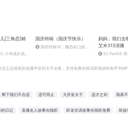
儿|三角恋|精
国庆特辑（国庆节快乐）
妈妈，我们去哪
艾米313演播
国庆特辑16：魏迅化口技 二
胡 东方红+一般唱法和原生态
外六 小寺成长画面
62 Part0
活修炼（三）为
划2（完）
包含正品授权的连播声音和文字全集，支持免费在线试听阅读和有声书MP
阁下我们不合适
适可而止
大庆皇太子
适才之剑
我真不
合适
千年情节之三生三世
重庆儿女
适者之生存
适逢末世
事的日记
直播名人故事在线听
听龙非讲故事在线听免费
听故
养
适者命也
庆云传奇
童在线听故事
有道词典到哪里听故事
毒手恐怖故事在线听
听