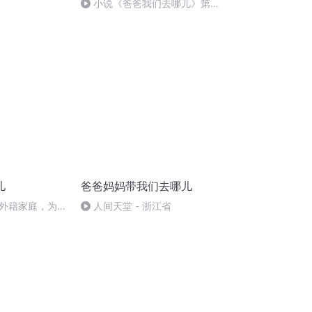
小说《爸爸我们去哪儿》第九
集（终）
儿
爸爸妈妈带我们去哪儿
外籍家庭，为什
人间天堂 - 浙江省
士都喜欢住在这