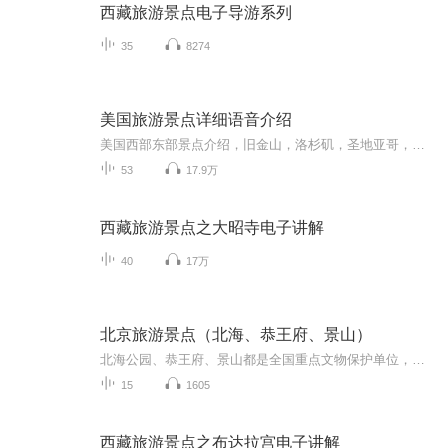
西藏旅游景点电子导游系列
35
8274
美国旅游景点详细语音介绍
美国西部东部景点介绍，旧金山，洛杉矶，圣地亚哥，拉斯维加斯等大城市，优山美地，黄石国家公园等一系列国家公园的语音讲解，跟着声音去旅游！
53
17.9万
西藏旅游景点之大昭寺电子讲解
40
17万
北京旅游景点（北海、恭王府、景山）
北海公园、恭王府、景山都是全国重点文物保护单位，因其地理位置相近，均位于北京城的中心，又都表现的是北京城内的皇家气象，向来作为京城旅游的亮丽线路之一，北海公园与中海、南海合称三海，是中国保留下来的最悠久最完整的皇家园林。恭王府是我国保存...
15
1605
西藏旅游景点之布达拉宫电子讲解