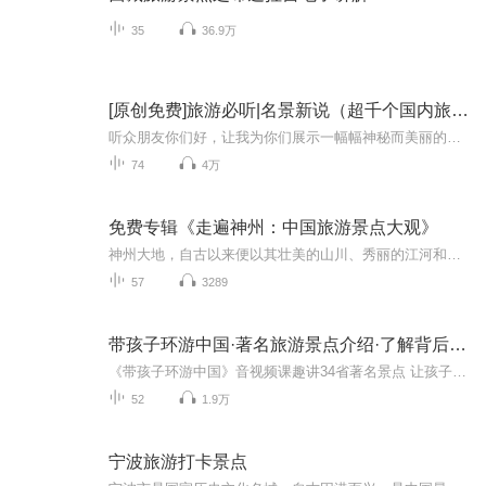
35
36.9万
[原创免费]旅游必听|名景新说（超千个国内旅游景点
听众朋友你们好，让我为你们展示一幅幅神秘而美丽的画卷，带领你们走进令人神往的世界——我们中国的名胜古迹，壮丽河山，让我们一起来领略这片古老土地的魅力和历史悠久的灿烂文明。这里有世界最大的宫殿——故宫，有世界上最长的河流——黄河，有世界上...
74
4万
免费专辑《走遍神州：中国旅游景点大观》
神州大地，自古以来便以其壮美的山川、秀丽的江河和深厚的历史文化 吸引着无数游子的目光。在这本《走遍神州，中国旅游景点大观》中，我将带您一同领略中国各地的风景名胜，探寻这片古老土地上的无限魅力。这本书汇聚了中国各地的旅游景点，从北国的雪域高...
57
3289
带孩子环游中国·著名旅游景点介绍·了解背后历史故事
《带孩子环游中国》音视频课趣讲34省著名景点 让孩子足不出户游遍中国动画+视频形式趣味讲解 让孩子在趣味中学知识可视可听 涵盖中小学150个语文 历史 地理知识@雨泽传媒YUZECM-旗下【知识课堂】雨泽课堂·文化教育：传播文化,分享知识!
52
1.9万
宁波旅游打卡景点