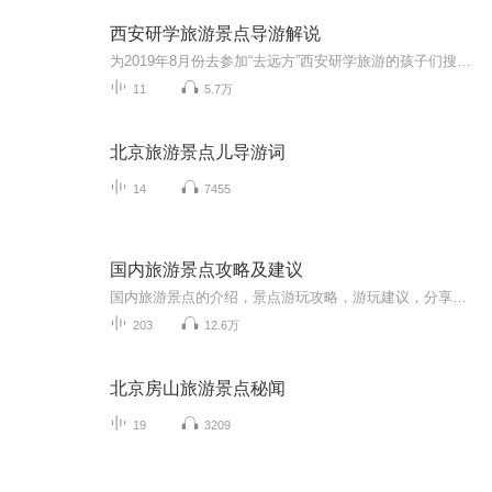
西安研学旅游景点导游解说
为2019年8月份去参加“去远方”西安研学旅游的孩子们搜集整理的景点导游说明，希望能够让孩子们提前对自己要去的景点有所了解，在亲眼见到它们的时候能有一种似曾相识，如笔友初见，细细一想能回忆起相关故事的效果。
11
5.7万
北京旅游景点儿导游词
14
7455
国内旅游景点攻略及建议
国内旅游景点的介绍，景点游玩攻略，游玩建议，分享一些旅途经验，希望可以帮助到您！
203
12.6万
北京房山旅游景点秘闻
19
3209