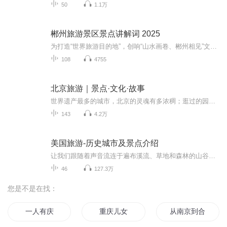
50
1.1万
郴州旅游景区景点讲解词 2025
为打造“世界旅游目的地”，创响“山水画卷、郴州相见”文旅形象品牌和“郴心服务”旅游服务品牌，助推郴州文旅业高质量发展，本书编委会精心策划、组织编撰了《郴州旅游景区景点讲解词》。本专辑涵盖湖南郴州市3A级以上旅游景区、部分休闲街区及网红打卡...
108
4755
北京旅游｜景点·文化·故事
世界遗产最多的城市，北京的灵魂有多浓稠；逛过的园子里有穷极一生探索的秘密，爬过的山岗是往事千年的苍茫；被玩儿坏了的“老北京”，可不只是豆汁炒肝卤煮铜锅涮肉；
143
4.2万
美国旅游-历史城市及景点介绍
让我们跟随着声音流连于遍布溪流、草地和森林的山谷；徜徉于高山湖泊与沙滩湿地间；我们将忘情在壮阔的世界奇观大峡谷，感受大自然的神奇演化！微信：MXWJQ2012百家号:https://author.baidu.com/home?context=%7B%22app_id%22%3A1628756277771037%7D&wfr=bjh好看视频：https://haokan.baidu.com/videoui/page/topicland?pd=haokan_share&t...
46
127.3万
您是不是在找：
一人有庆
重庆儿女
从南京到合肥