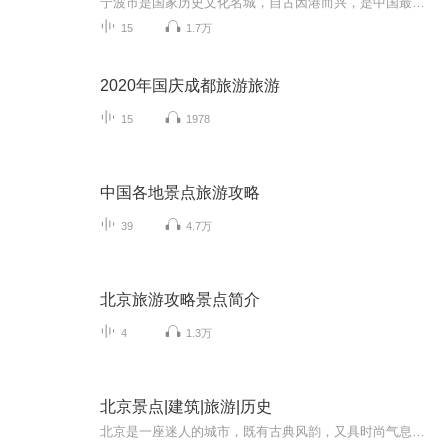
宁波市是国家历史文化名城，自古因港而兴，是中国最早开埠的城市之一，唐代为“海上丝绸之路”起点。宁波市是东亚文化之都，孕育了四明学派、阳明学派、浙东学派，天一阁是国内现存最古老的藏书楼，已有400多年历史。近代后，宁波商帮名震四方；又因甬籍院...
15
1.7万
2020年国庆成都旅游旅游
15
1978
中国各地景点旅游攻略
39
4.7万
北京旅游攻略景点简介
4
1.3万
北京景点|建筑|旅游|历史
北京是一座迷人的城市，既有古典风韵，又具时尚气息。小胡同、老茶馆、新潮酒吧街、繁华商业区，无限的摩登元素与老北京地道的京味儿相互交融，构筑了北京城博大精深的文化底蕴和正统而不失清雅的生活方式。来北京旅游，不论是向往皇家古迹还是时尚街区，...