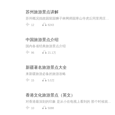
苏州旅游景点讲解
苏州概况拙政园留园狮子林网师园寒山寺虎丘同里周庄环古城河（水上游）平江历史街区苏州博物馆
12
8243
中国旅游景点介绍
国内各省经典旅游景点介绍
96
21.1万
新疆著名旅游景点大全
来新疆旅游必备的旅游攻略
15
5.5万
香港文化旅游景点（英文）
对香港最深刻的印象 是从小在电视上看到的 那个时候就总是梦想着 有一天也可以踏上这片土地 去走走那些曾经在电视上 看到不止一次的风景 可是现在去了香港 很多人往往都没有那种 去领略这方水土的心情 一个购物圣地 购物天堂的名号 好像遮掉了香港 旧时在我们心中留下的所有记忆 下面给大家送上香港旅游 最值得拥有的几种旅游体验 不要只为了买买买 有些生活的虚无感 靠物质是拥有填不满的 旅游的意义 还是要给灵魂找个愉悦的地方
10
5088