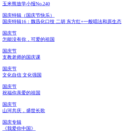
玉米熊放学小报No.240
国庆特辑（国庆节快乐）
国庆特辑16：魏迅化口技 二胡 东方红+一般唱法和原生态
国庆节
怎能没有你，可爱的祖国
国庆节
支教老师的国庆课
国庆节
文化自信 文化强国
国庆节
祝福你亲爱的祖国
国庆节
山河共庆，盛世长歌
国庆专辑
《我爱你中国》