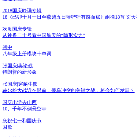
2018国庆吟诵专辑
18《己卯十月一日至燕越五日罹狴犴有感而赋》组律18首 文天
欢度国庆专辑
从神舟二十号看中国航天的“隐形实力”
初中
八年级上册模块十单词
张国庆|舆论战
特朗普的新形象
张国庆|穿越牛熊
赫尔松大战近在眼前，俄乌冲突的关键之战，将会如何发展？
国庆出游去山西
10、千年不倒悬空寺
庆祝七一和国庆节
囚歌