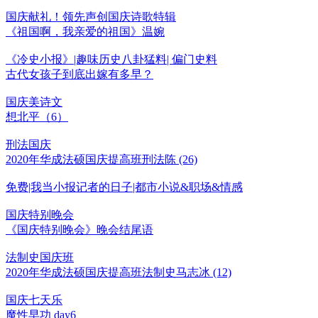
国庆献礼！领先声创国庆诗歌特辑
《祖国啊，我亲爱的祖国》温婉
《冷史小报》|趣味历史八卦猛料| 偏门史料
古代女孩子到底出嫁有多早？
国庆美诗文
想北平（6）
刑法国庆
2020年华成法硕国庆提高班刑法陈 (26)
免费|我当小报记者的日子|都市小说&职场&情感
国庆特别晚会
《国庆特别晚会》晚会结尾语
法制史国庆班
2020年华成法硕国庆提高班法制史马志冰 (12)
国庆七天乐
魔性早功 day6