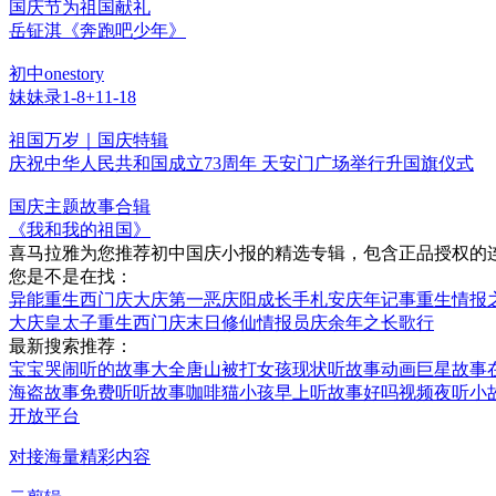
国庆节为祖国献礼
岳钲淇《奔跑吧少年》
初中onestory
妹妹录1-8+11-18
祖国万岁｜国庆特辑
庆祝中华人民共和国成立73周年 天安门广场举行升国旗仪式
国庆主题故事合辑
《我和我的祖国》
喜马拉雅为您推荐初中国庆小报的精选专辑，包含正品授权的连
您是不是在找：
异能重生西门庆
大庆第一恶
庆阳成长手札
安庆年记事
重生情报
大庆皇太子
重生西门庆
末日修仙情报员
庆余年之长歌行
最新搜索推荐：
宝宝哭闹听的故事大全
唐山被打女孩现状听故事
动画巨星故事
海盗故事免费听
听故事咖啡猫
小孩早上听故事好吗视频
夜听小
开放平台
对接海量精彩内容