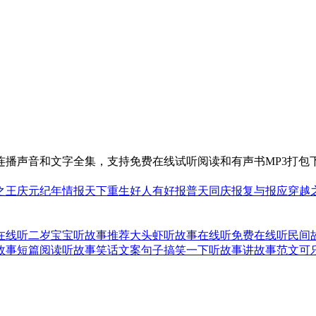
播声音和文字全集，支持免费在线试听阅读和有声书MP3打包
之王
庆元纪年
情报天下
重生好人有好报
普天同庆
报复与报应
穿越
在线听
二岁宝宝听故事推荐
大头虾听故事在线听免费
在线听民间
故事短篇阅读
听故事笑话文案句子搞笑
一下听故事讲故事范文
可