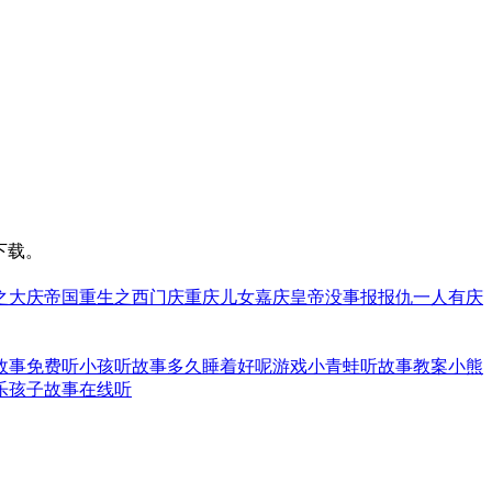
下载。
之大庆帝国
重生之西门庆
重庆儿女
嘉庆皇帝
没事报报仇
一人有庆
故事免费听
小孩听故事多久睡着好呢
游戏小青蛙听故事教案
小熊
乐孩子故事在线听