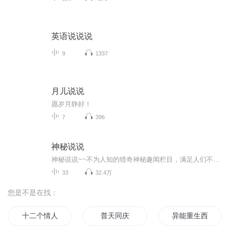
英语说说说
9
1337
月儿说说
愿岁月静好！
7
396
神秘说说
神秘说说~~不为人知的猎奇神秘趣闻栏目，满足人们不解的求知欲！视频内容可搜索微信公众号/微博@神秘说说
33
32.4万
您是不是在找：
十二个情人节
普天同庆
异能重生西门庆