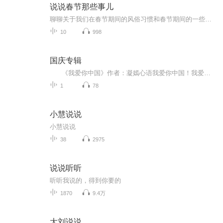
说说春节那些事儿
聊聊关于我们在春节期间的风俗习惯和春节期间的一些人文趣事和社会的进步与发展！
10
998
国庆专辑
《我爱你中国》作者：凝嫣心语我爱你中国！我爱你春天蓬勃的秧苗；我爱你秋日金黄的硕果。我爱你中国！我爱你青松气质，我爱你红梅品格！我爱你家乡的甜蔗好像乳汁滋润着我的心窝。我爱你中国，我要把最美的歌儿献给你，我的母亲我的祖国。我爱你中国，我爱...
1
78
小慧说说
小慧说说
38
2975
说说听听
听听我说的，得到你要的
1870
9.4万
大刘说说