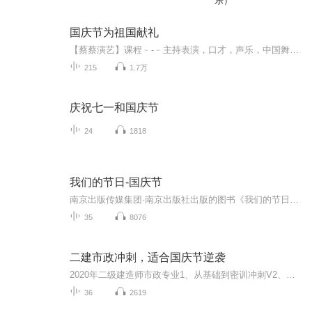
乐）
国庆节为祖国献礼
【蔡蔡演艺】课程﹣-﹣主持表演，口才，声乐，中国舞，民族舞。独特的小舞台，专业的录音棚，每一位同学都能成为优秀的小明星。独特的教学模式，轻松上课，快乐学习！知名主持人，舞蹈家，高级教师任职授课！江南总校：河沟街42号三楼 18545856430江北分校...
215
1.7万
庆祝七一和国庆节
24
1818
我们的节日-国庆节
南京出版传媒集团·南京出版社出版的图书《我们的节日》通过对中国节日文化和节日意义进行深度的挖掘，面向青少年群体构建独具特色的栏目内容，以此丰富春节、元宵节、清明节、端午节、七夕节、中秋节、重阳节等传统节日；六一节、教师节、国庆节等新兴节日的文化内涵和表现形式。促进青少年形成新的节日习俗，提升节日仪式感、认同感。音频作品由金陵朗读者联盟志愿者朗诵，南京音像出版社、金陵图书馆联合制作。
35
8076
二建市政冲刺，适合国庆节逆袭
2020年二级建造师市政专业1、从基础到密训冲刺V2、从精华课程到超压密押V3、0基础同步更新v4、持续更新到2020年考试V5、只要你跟着学让你一次稳拿证V6、渠道超压压题，超压三页纸等独家绝密压题!
36
2619