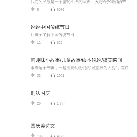
我们的民族是一个坚韧不拔的民族，历史给予我们的苦难都变成了闪着金光的勋章！我们的国家是一个龙腾虎跃的国家，那条巨龙正以不可阻挡之势崛起于神奇的东方！------------------------------------------------值此祖国70周年华诞之际，领先声创以诗歌向祖国献礼！用我们的声音、用我们的热血、用我们的灵魂诵读经典爱国篇章，歌颂我们的祖国！永远繁荣富强！
8
6076
说说中国传统节日
让孩子了解中国传统节日
12
620
萌趣味小故事/儿童故事/绘本说说/搞笑瞬间
跟着这个专辑，一起围观动物们的“迷惑行为大赏”，看它们用笨拙又认真的样子，把平凡日子过成段子～ 原来快乐，真的能从毛茸茸的小脑袋里，悄悄溜进我们心里呀！
33
2001
刑法国庆
26
1.7万
国庆美诗文
108
4173