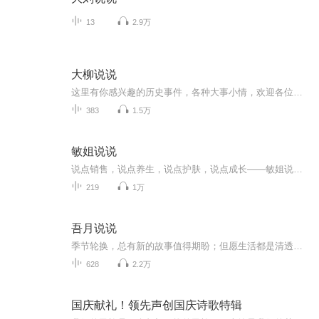
13
2.9万
大柳说说
这里有你感兴趣的历史事件，各种大事小情，欢迎各位听友的关注，每周三小柳在喜马拉雅等你！
383
1.5万
敏姐说说
说点销售，说点养生，说点护肤，说点成长——敏姐说说，V ：13316665261
219
1万
吾月说说
季节轮换，总有新的故事值得期盼；但愿生活都是清透，所有遇见都是柔情。
628
2.2万
国庆献礼！领先声创国庆诗歌特辑