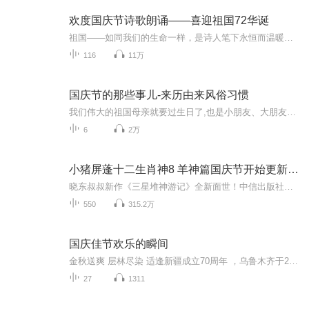
欢度国庆节诗歌朗诵——喜迎祖国72华诞
祖国——如同我们的生命一样，是诗人笔下永恒而温暖的主题。在祖国72周年华诞来临之际，特创建这个诗歌朗诵专辑，诵读经典爱国篇章，和大家一起歌颂祖国，向国庆的献礼！祝愿伟大的祖国繁荣富强，祝愿大家国庆节快乐，度过平安快乐的黄金周假期！
116
11万
国庆节的那些事儿-来历由来风俗习惯
我们伟大的祖国母亲就要过生日了,也是小朋友、大朋友们最喜欢的“国庆小长假”或说“黄金周”还有说”国庆7天乐”的，说法真是不一而足。那么“国庆节”是怎么来的？自古以来国庆节怎么庆贺？新中国国庆节的来历，以及新中国国庆节的庆贺方式又有哪些呢？ ...
6
2万
小猪屏蓬十二生肖神8 羊神篇国庆节开始更新啦！
晓东叔叔新作《三星堆神游记》全新面世！中信出版社出版！京东当当淘宝均有售！点蓝色字收听——《小猪屏蓬爆笑日记2024》《小猪屏蓬爆笑日记2》《小猪屏蓬爆笑日记1》让你笑得喘不上气！《我进故宫当富翁——小猪屏蓬故宫财商笔记》教你成为大富翁！《小...
550
315.2万
国庆佳节欢乐的瞬间
金秋送爽 层林尽染 适逢新疆成立70周年 ，乌鲁木齐于2025年9月23日迎来党中央和习大大带领的慰问团。新疆各族群众欢欣鼓舞，热烈欢迎。
27
1311