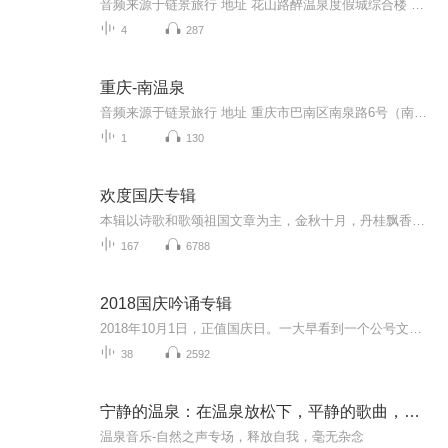
音频来源于链景旅行 地址 花山路醉温泉度假城综合楼 票价描述 普通区238元，贵宾区318元。 开放时间 普通区14:00-24:00，贵宾区16:00-24:00。 乘车信息 暂无
4
287
重庆-南温泉
音频来源于链景旅行 地址 重庆市巴南区南泉路6号（南泉公园） 票价描述 暂无 开放时间 暂无 乘车信息 暂无
1
130
欢度国庆专辑
本辑以诗歌和歌颂祖国文章为主，金秋十月，丹桂飘香，在这个充满丰收喜悦的季节里，我们满怀激动和自豪，迎来了中华人民共和国76周年华诞。这不仅是一个庄重的纪念日，更是全体中华儿女共同欢庆的盛大的节日，承载着深厚的民族情感和历史意义.
167
6788
2018国庆吟诵专辑
2018年10月1日，正值国庆日。一大早看到一个公号文章，正是文天祥的《己卯十月一日至燕越五日罹狴犴有感而赋》。当然，彼十一非当今的十一。不过数字的巧合还是让人感触，今天拿来读一读，体味一番历史英杰的民族情怀，恰也当时。 根据诗题来看，这组诗是写于十月一日至十月五日之间，是文天祥被俘之后所作，这些诗作不仅有凛凛正气，更也能看的到他百端交集的复杂情感。另一首于右任先生的《望大陆》，微信公号有称《望乡》，一句“山之上国之殇”荡气回肠，一并兴起拿来读了一读。仓促间多有瑕疵...
38
2592
宁静的温泉：在温泉放松下，平静的歌曲，大自然的器乐，温泉的治疗
温泉音乐-自然之声专场，释放自我，毫无杂念