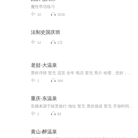
魔性早功练习
10
1518
法制史国庆班
12
1万
老挝-大温泉
票价详情 暂无 适宜 全年 电话 暂无 简介 哈喽，您好，现在咱们来到的就是大温泉啦，下面咱们就到温泉中好好的放松一下身心吧。大温泉是由孟康巴郡管理的游览胜地，这里有温泉、住宿和餐厅，设施还是比较齐全的，所以来到这里不用担心没有休息的地方。泡温...
1
164
重庆-东温泉
音频来源于链景旅行 地址 暂无 票价描述 暂无 开放时间 暂无 乘车信息 暂无
1
83
黄山-醉温泉