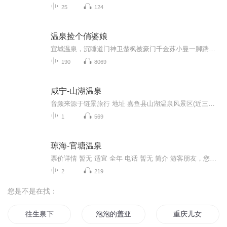
25
124
温泉捡个俏婆娘
宜城温泉，沉睡道门神卫楚枫被豪门千金苏小曼一脚踹醒，从此卷入千亿试剂风暴。他吊儿郎当，却掌断钢桌、掌碎后天完满；她冷艳学霸，却被迫联姻、屡遭暗算。今夜拳台，他当众认输，下一秒却让东华王家集体跪地倒茶——“想动她，先问我拳头答不答应。”明...
190
8069
咸宁-山湖温泉
音频来源于链景旅行 地址 嘉鱼县山湖温泉风景区(近三湖连江风景区) 票价描述 暂无 开放时间 12:00-24:00（淡季4月-8月）；10:00-24:00（旺季9月-次年3月） 乘车信息 暂无
1
569
琼海-官塘温泉
票价详情 暂无 适宜 全年 电话 暂无 简介 游客朋友，您现在来到的是官塘温泉。它位于海南省琼海市白石岭山脚下，也叫粉汤，有经专家鉴定的“世界少有，海南无双”的温泉热矿水，日流量达万吨，温度70℃至90℃，终年云蒸霞蔚。每当秋冬来临，温泉水面上云雾...
2
219
您是不是在找：
往生泉下
泡泡的盖亚世界
重庆儿女