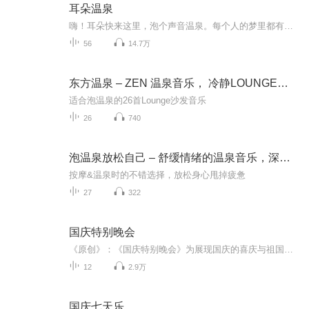
耳朵温泉
嗨！耳朵快来这里，泡个声音温泉。每个人的梦里都有一个温泉。烦恼、疲惫、都在 42 到 45 度的氤氲雾气间，烟消云散。浙江之声原创系列唯美音频产品，每期一篇治愈美文，由耳入心，深度放松，获得滋养。我们相信，来这里泡过温泉的耳朵，足以听见世间的一...
56
14.7万
东方温泉 – ZEN 温泉音乐， 冷静LOUNGE歌曲，温泉按摩背景音乐，温泉音乐收藏
适合泡温泉的26首Lounge沙发音乐
26
740
泡温泉放松自己 – 舒缓情绪的温泉音乐，深度放松，温泉休息大厅，指压按摩，按摩音乐， SPA
按摩&温泉时的不错选择，放松身心甩掉疲惫
27
322
国庆特别晚会
《原创》：《国庆特别晚会》为展现国庆的喜庆与祖国的深情我将以具体的场景切入从清晨升旗的庄严到街头巷尾的欢庆到历史与当下的交融，用优美的笔触传递对祖国的热爱与自豪！用诗歌和情感美文形式，歌颂祖国的繁荣富强，祝人民幸福安康！
12
2.9万
国庆七天乐