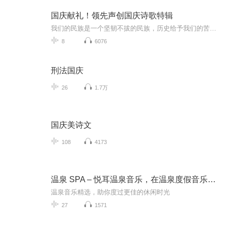
国庆献礼！领先声创国庆诗歌特辑
我们的民族是一个坚韧不拔的民族，历史给予我们的苦难都变成了闪着金光的勋章！我们的国家是一个龙腾虎跃的国家，那条巨龙正以不可阻挡之势崛起于神奇的东方！------------------------------------------------值此祖国70周年华诞之际，领先声创以诗歌向祖国献礼！用我们的声音、用我们的热血、用我们的灵魂诵读经典爱国篇章，歌颂我们的祖国！永远繁荣富强！
8
6076
刑法国庆
26
1.7万
国庆美诗文
108
4173
温泉 SPA – 悦耳温泉音乐，在温泉度假音乐，水疗中心歌曲, 温泉治疗音乐
温泉音乐精选，助你度过更佳的休闲时光
27
1571