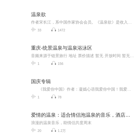
温泉欲
作者宋长江，系中国作家协会会员。《温泉欲》是收入宋长江中篇小说集《后七年之痒》中的其中一篇。首发于2012年。宋长江的小说贴近我们普通人的生活，读后感同身受，令人难忘。此《温泉欲》专辑是继《绝当》《后七年之痒》专辑的又一篇力作。之后还将陆续...
33
1472
重庆-统景温泉与温泉浴泳区
音频来源于链景旅行 地址 票价描述 暂无 开放时间 暂无 乘车信息 暂无
1
156
国庆专辑
《我爱你中国》作者：凝嫣心语我爱你中国！我爱你春天蓬勃的秧苗；我爱你秋日金黄的硕果。我爱你中国！我爱你青松气质，我爱你红梅品格！我爱你家乡的甜蔗好像乳汁滋润着我的心窝。我爱你中国，我要把最美的歌儿献给你，我的母亲我的祖国。我爱你中国，我爱...
1
78
爱情的温泉：适合情侣泡温泉的音乐，酒店的温泉，浪漫的周末，放松的乐曲，爵士音乐
浪漫的温泉音乐，助情侣共度周末
20
1.2万