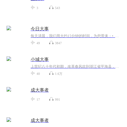
3
543
今日大事
每天清晨，我们用大约15分钟的时间，为您带来：• 全球精选：覆盖政治、经济、科技、社会等领域，真正影响你我的核心事件。• 深度解读：穿透新闻标题，揭示事件背后的逻辑、关联与潜在影响。• 高效梳理：由专业团队交叉核实信源，去伪存精，节省您...
49
3847
小城大事
上世纪八十年代初期，改革春风吹到浙江省平海县，绰号“陈大胆”的陈德诚主动请缨来到新设立的经济发展区东港镇担任镇委书记，他在反复思考研究中，借助改革开放政策和中央一号文件找到了改革的方法，在没用国家一分钱建设款的情况下，带领全体干部职工和...
40
1.6万
成大事者
17
991
成大事者