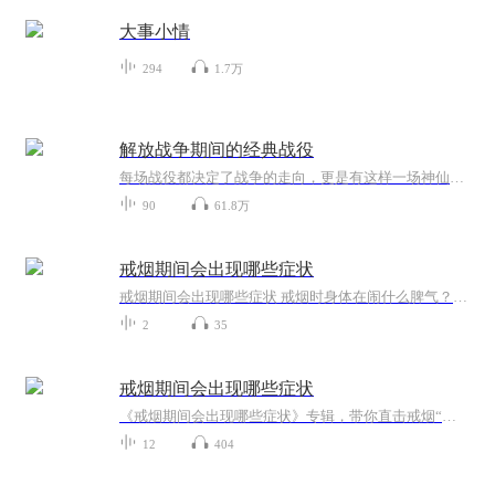
大事小情
294
1.7万
解放战争期间的经典战役
每场战役都决定了战争的走向，更是有这样一场神仙战役，我军仅以3万人的兵力大败敌军12万人的美械军团。在兵力和武器装备差距极大的情况下，我方将领是如何运筹帷幄赢下这场战争胜利的？这十场战役你都知道哪几个呢？
90
61.8万
戒烟期间会出现哪些症状
戒烟期间会出现哪些症状 戒烟时身体在闹什么脾气？老中医给你说透了 老王最近把抽了二十年的烟戒了，结果天天跟吃了火药似的，老婆说他现在比更年期还难伺候。其实这不是老王的错，是身体里的"老烟枪"在闹罢工呢！今天咱们就用中医的视角，掰开了揉碎...
2
35
戒烟期间会出现哪些症状
《戒烟期间会出现哪些症状》专辑，带你直击戒烟“阵痛期”！11个音频，10个免费，1个付费，帮你搞懂戒烟能遇到啥。免费音频系统梳理10个常见症状，付费音频深度剖析，10篇干货组合拳，让你戒烟路上不迷茫。别等烟瘾犯了才后悔，现在就听，科学戒烟，健康生...
12
404