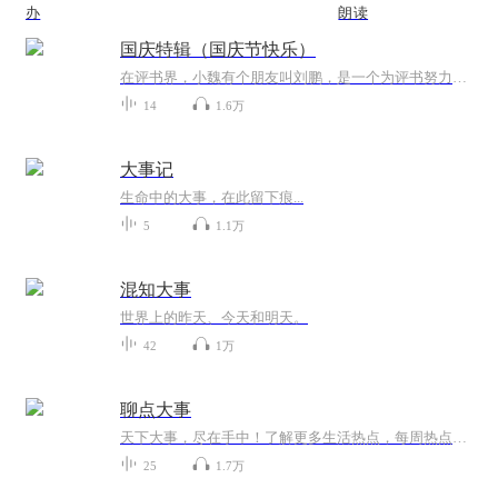
办
朗读
国庆特辑（国庆节快乐）
在评书界，小魏有个朋友叫刘鹏，是一个为评书努力的小伙子。在2021年国庆期间，他想弄个特辑，便烦劳我给他录个爱国题材的评书小段儿。这种事情，不是特殊情况，小魏一般不会拒绝，也就给其录了一个《鲁迅踢鬼》，等他传完，我再传到我的专辑里。另外，小...
14
1.6万
大事记
生命中的大事，在此留下痕...
5
1.1万
混知大事
世界上的昨天、今天和明天。
42
1万
聊点大事
天下大事，尽在手中！了解更多生活热点，每周热点话题，敬请关注！
25
1.7万