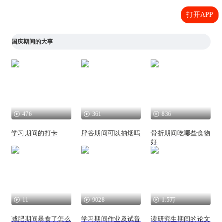
打开APP
国庆期间的大事
476
361
836
学习期间的打卡
辟谷期间可以抽烟吗
骨折期间吃哪些食物
好
11
9028
1.5万
减肥期间暴食了怎么
学习期间作业及试音
读研究生期间的论文