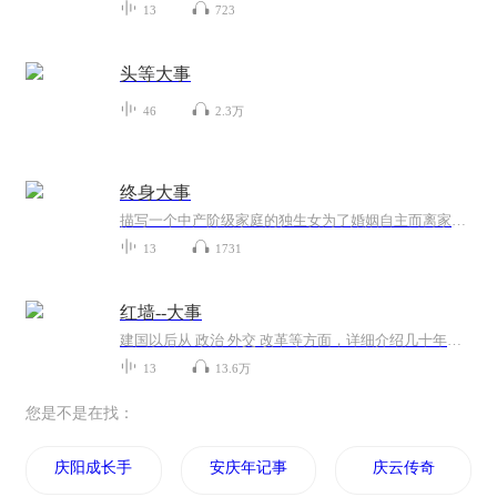
13
723
头等大事
46
2.3万
终身大事
描写一个中产阶级家庭的独生女为了婚姻自主而离家出走的故事。
13
1731
红墙--大事
建国以后从 政治 外交 改革等方面，详细介绍几十年的变化，是近代史较为详细的文章。
13
13.6万
您是不是在找：
庆阳成长手札
安庆年记事
庆云传奇