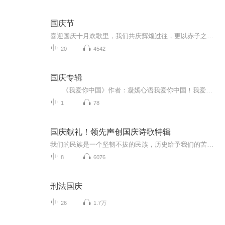
国庆节
喜迎国庆十月欢歌里，我们共庆辉煌过往，更以赤子之心，向未来书写滚烫的誓言——这盛世，值得我们以热爱相拥。
20
4542
国庆专辑
《我爱你中国》作者：凝嫣心语我爱你中国！我爱你春天蓬勃的秧苗；我爱你秋日金黄的硕果。我爱你中国！我爱你青松气质，我爱你红梅品格！我爱你家乡的甜蔗好像乳汁滋润着我的心窝。我爱你中国，我要把最美的歌儿献给你，我的母亲我的祖国。我爱你中国，我爱...
1
78
国庆献礼！领先声创国庆诗歌特辑
我们的民族是一个坚韧不拔的民族，历史给予我们的苦难都变成了闪着金光的勋章！我们的国家是一个龙腾虎跃的国家，那条巨龙正以不可阻挡之势崛起于神奇的东方！------------------------------------------------值此祖国70周年华诞之际，领先声创以诗歌向祖国献礼！用我们的声音、用我们的热血、用我们的灵魂诵读经典爱国篇章，歌颂我们的祖国！永远繁荣富强！
8
6076
刑法国庆
26
1.7万