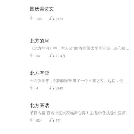
国庆美诗文
108
4173
北方的河
《北方的河》中，主人公“他”在新疆大学毕业后，决心放弃原来所学的汉语专业，去报考人文地理专业研究生考试，并以北方的五大河流：额尔齐斯河、黄河、湟水、永定河、黑龙江为研究对象。为了考察北方河流的地理状况，“他”前往黄土高原去考察。路遇某小报女摄影记者“她”，他们结伴而行。他们来到黄河畔，为黄河的壮丽景色、磅礴气势所感动、震慑，黄河激起了“他”对父亲深沉的爱，也唤起了“她”曾目睹的一幕惨景；他们来到湟水河畔，在一条沟底发现了四千多年前的彩陶碎片，“她”以一小排小青杨为背景，将它们拍摄下来；对额尔齐斯河的描写是由“他”的回忆展开的，河水在戈壁滩前舒缓地滑过，沼泽里的芦苇长成一道道曲折的屏障，以及那个为了回内地而抛弃了自己的叫海涛的姑娘；他们从黄土高原回到北京，“他”在报考A研究所研究生的事情上遇到困难，于是“他”和“她”又结伴来到永定河畔，几经曲折，A研究所终于批准了“他”的报考申请；最后，“他”梦游了黑龙江，在梦中他“惊喜地发现自己正在继续获得着青春"，“他”用炽烈的爱情和不安宁的生命等待的一天正在降临。
34
19.4万
北方有雪
十六岁那年，贺图南家里来了一位不速之客。起初，他视她为入侵者。后来，她变作他的一根肋骨，不能或缺。“落在一个人一生中的雪，我们不能全部看见。”——刘亮程《寒风吹彻》
4
2143
北方医话
节目内容:百名中医大家临床心得！主播介绍:执业中医师适合人群:中医专业以及业务爱好者。你将收获:每天更新，中医知识。
624
3万