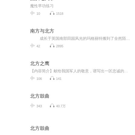
魔性早功练习
10
1518
南方与北方
成长于英国南部田园风光的玛格丽特搬到了全然陌生的北方工业小镇。她遇见了白手起家的工厂主桑顿。二人就像完全不同的南方与北方，产生了种种冲突，最终获得了相互谅解。维多利亚时代英国恢宏的历史借爱情故事得以展现。 《南方与...
42
2895
北方之鹰
【内容简介】献给我国军人的敬意，谱写出一区忠诚的赞歌。【作者/主播】作者：刘雅婧主播：青城有声【购买须知】1、本作品为付费有声书，前21集为免费试听，购买成功后，即可收听，可下载重复收听。2、版权归原作者所有，严禁翻录成任何形式，严禁在任何第...
106
141
北方鼓曲
343
40.7万
北方鼓曲