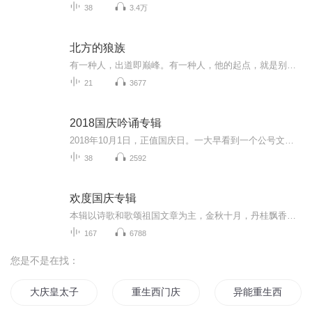
38
3.4万
北方的狼族
有一种人，出道即巅峰。有一种人，他的起点，就是别人努力了八辈子的终点。有一种人，用极短的时间里就屹立在一个民族的丰碑之上。还有一种人，集上述三种人于一身。这样的人非常罕见，一出现都成为时代之光。也许因为过度璀璨，在极度绚烂后被上天召回。...
21
3677
2018国庆吟诵专辑
2018年10月1日，正值国庆日。一大早看到一个公号文章，正是文天祥的《己卯十月一日至燕越五日罹狴犴有感而赋》。当然，彼十一非当今的十一。不过数字的巧合还是让人感触，今天拿来读一读，体味一番历史英杰的民族情怀，恰也当时。 根据诗题来看，这组诗是写于十月一日至十月五日之间，是文天祥被俘之后所作，这些诗作不仅有凛凛正气，更也能看的到他百端交集的复杂情感。另一首于右任先生的《望大陆》，微信公号有称《望乡》，一句“山之上国之殇”荡气回肠，一并兴起拿来读了一读。仓促间多有瑕疵...
38
2592
欢度国庆专辑
本辑以诗歌和歌颂祖国文章为主，金秋十月，丹桂飘香，在这个充满丰收喜悦的季节里，我们满怀激动和自豪，迎来了中华人民共和国76周年华诞。这不仅是一个庄重的纪念日，更是全体中华儿女共同欢庆的盛大的节日，承载着深厚的民族情感和历史意义.
167
6788
您是不是在找：
大庆皇太子
重生西门庆
异能重生西门庆