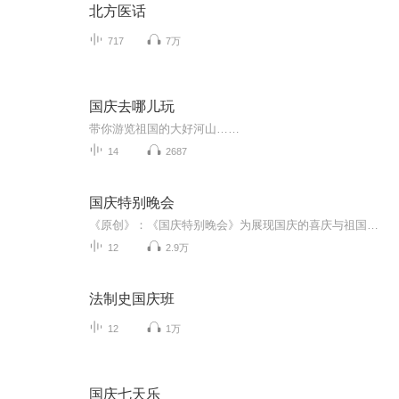
北方医话
717
7万
国庆去哪儿玩
带你游览祖国的大好河山……
14
2687
国庆特别晚会
《原创》：《国庆特别晚会》为展现国庆的喜庆与祖国的深情我将以具体的场景切入从清晨升旗的庄严到街头巷尾的欢庆到历史与当下的交融，用优美的笔触传递对祖国的热爱与自豪！用诗歌和情感美文形式，歌颂祖国的繁荣富强，祝人民幸福安康！
12
2.9万
法制史国庆班
12
1万
国庆七天乐