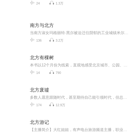
24
1.3万
南方与北方
当南方淑女玛格丽特·黑尔被迫迁往阴郁的工业城镇米尔顿，扑面而来的不是玫瑰香而是棉絮灰。维多利亚时代英国恢宏的历史借爱情故事得以展现。 《南方与北方》是盖斯凯尔夫人的代表作，伊丽莎白·盖斯凯尔用针线般的细腻缝纫阶级裂痕：棉厂主桑顿的冷硬外壳...
136
3.2万
北方有棵树
本书以12个月份为线索，直观地感受北京城市、公园、山林的景观变化以及其中的花草与鸟类，将思考、感悟、阅读、旅行和博物融合起来，体现出人与自然之间的深度交流
14
790
北方废墟
多数人愿意跟随时代，甚至期待自己能引领时代，但总要有人负责落后于时代，成为人群中最无趣的那个人，郁郁寡欢地跟在时代后面捡拾被碾过的碎片。有的人就是永远都高兴不起来，总会在狂欢中嗅出苦难的味道，在歌舞升平里挖掘那些希望被永远遗忘的过往，那些令一小部分人感觉尴尬，同时令大部分人感觉扫兴的记忆。
174
12.9万
北方游记
【主播简介】大红姐姐，有声电台旅游频道主播，职业旅行玩家。本专辑图片和文字可以在此查看：微博：黑揍红【专辑简介】北方有什么好玩儿的。一个走遍全国的人眼中的旅行是什么样的。那些关于京津冀鲁豫的游记，陆续在这里更新。...