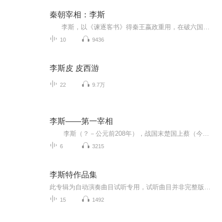
秦朝宰相：李斯
李斯，以《谏逐客书》得秦王嬴政重用，在破六国、建中央集权、统一文字方面均有功绩。官至丞相。秦始皇死后，他与赵高合谋，迫令公子扶苏自杀，立胡亥为帝。后为赵高所忌，被杀。留美博士钱宁所著《秦相李斯》一书，用现代的视角尽述李斯的一生沉浮，貌似调侃的文字下，是宫廷政事的诡谲多变，人性的冲突与智谋的竞争。
10
9436
李斯皮 皮西游
22
9.7万
李斯——第一宰相
李斯（？－公元前208年），战国末楚国上蔡（今河南省驻马店市上蔡县重阳办事处李斯楼社区 [41] ）人 。 秦朝著名政治家、文学家和书法家。 少为郡吏，曾从荀卿学。战国末年入秦国，初为秦相吕不韦舍人，被任命为郎。旋任长史，拜客卿。秦王政十年（前237）下逐客令时，上书力谏客不可逐，为秦王采纳。又为秦并六国谋划，建议先攻取韩国，再逐一消灭各诸侯国，完成统一大业。 秦始皇二十六年（前221年）统一全国后，作为廷尉奉命与丞相王绾、御史...
6
3215
李斯特作品集
此专辑为自动演奏曲目试听专用，试听曲目并非完整版，如需完整版或此专辑完整版可以私信联系！本站所有试听曲目均有由自动演奏数据以软音源的方式输出试听，所有曲目均有自动演奏钢琴的版本。可提供yamaha自动演奏系统，pianodisc 自动演奏系统版本曲目，...
15
1492