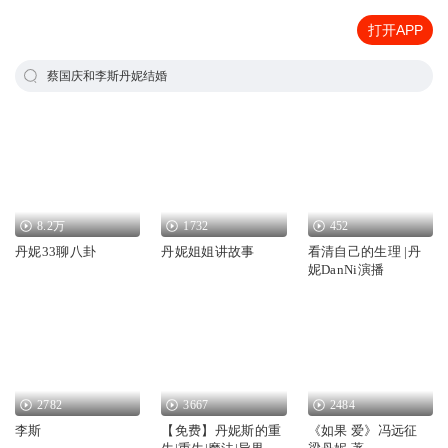
打开APP
蔡国庆和李斯丹妮结婚
8.2万
1732
452
丹妮33聊八卦
丹妮姐姐讲故事
看清自己的生理 |丹
妮DanNi演播
2782
3667
2484
李斯
【免费】丹妮斯的重
《如果 爱》冯远征