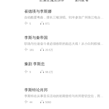
生|重生|魔法|异界
梁丹妮 著
崔德瑛与李斯娜
自幼酷爱粤曲，擅长三喉演唱。91年参加广州珠江电台力加杯粤曲比赛以平、子喉演唱《帝女花之香夭》获冠军，92年参加广州市梦诗杯粤曲大赛以平、子喉演唱《帝女花之庵遇》获银奖，2015年参加南方电视台主办的荔湾风情展演演唱《潞安州》获金奖，2017年参加...
5
871
李斯与秦帝国
职场与仕途奋斗者必须收听的励志大戏！从小白到权倾天下的二十年成长记！读懂李斯，明辨世事
181
20.5万
豫剧 李斯忠
9
98.2万
李斯特论肖邦
李斯特在从事音乐活动的初期曾经与肖邦密切交往，而在肖邦去世后不久，就为他写下了一本传记。作者在本书中论述了肖邦的创作特色、演奏风格、个性和生平，为后来的研究者提供了一些材料。李斯特在刻划肖邦艺术的同时，实际上也充分表露了自身对艺术、生活、创作的态度。 本书创作于1848年，是用法文缮成的，迄今已有多种文译本。 肯邦明白，甚至是十分明白，他不能影响大群的人，不能使他們惊愕。这片阴郁的海的波浪，尽管处于一切热情的作用之下,毕竟还是难以向高处翻腾。把冶炼的金属倒进模型，铸成必要的形式，体现出一定的感情和思想，这需要一双强有力的工人的手、力士的手。肯邦意识到，可惜只有很狭窄的一个圈子里的人了解他，愿意追随他，听其引导，和他共同渡入另一种境界，正象古龉所說的，有一座由象牙砌成的、镶滿五光十色的珠宝的幸福梦境之門通向着另一境界。肯邦欢欣地进人这座大阴，天才掌握着秘钥。他引颌人們走向美妙而奇絕的梦幻世界，但是能跨人門槛的却只有那些有心人。练习中
44
5060