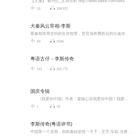
【主播】 蔡丹红_互动百科 http://www.baike.com/wiki/%E8%94%A1%E4%B8%B9%E7%BA%A2 蔡丹红官网：www.caidanhong.com 【推荐学习】 品牌化的时代已经到来，无论是产品品牌还是公司品牌，亦或是个人品牌。 蔡丹红教授专门为个人品牌志者设计了一门《个人品牌战略与营销系统课程》，欢迎大家订阅。专著即将由中国经济出版社出版，敬请留意。 如果你是一个创业者，想了解更多创业营销方面的知识和经验的话，欢迎订阅主播蔡丹红教授的《创业营销》专辑。 如果你想了解更多鲜活的品牌案例背后的逻辑解读，请订阅《品牌案例评说》。 上述专栏都在《丹红品牌学苑》有展示，敬请关注。
18
189.9万
大秦风云宰相-李斯
看秦相荣辱交织的生存智慧，赏官场奔腾跌宕的仕途传奇。
69
2586
粤语古仔－李斯传奇
141
101.7万
国庆专辑
《我爱你中国》作者：凝嫣心语我爱你中国！我爱你春天蓬勃的秧苗；我爱你秋日金黄的硕果。我爱你中国！我爱你青松气质，我爱你红梅品格！我爱你家乡的甜蔗好像乳汁滋润着我的心窝。我爱你中国，我要把最美的歌儿献给你，我的母亲我的祖国。我爱你中国，我爱...
1
78
李斯传奇(粤语评书)
中国第一个丞相，协助秦始皇统一天下，文字,车轨,法律，李斯早年为郡小吏，后从荀子学帝王之术，学成入秦。初被吕不韦任以为郎。后劝说秦王政灭诸侯、成帝业，被任为长史。在秦王政灭六国的事业中起了较大作用。秦统一天下后，与王绾、冯劫议定尊秦王政为...