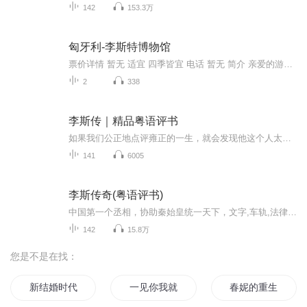
142
153.3万
匈牙利-李斯特博物馆
票价详情 暂无 适宜 四季皆宜 电话 暂无 简介 亲爱的游客，您好，现在我们来到的是为了纪念著名音乐大师李斯特而建立的李斯特博物馆。匈牙利有许多知名的音乐家，其中最为人熟知的应该就是在布达佩斯创建音乐学院的李斯特了。他是匈牙利著名的作曲家、钢琴...
2
338
李斯传｜精品粤语评书
如果我们公正地点评雍正的一生，就会发现他这个人太有性格了，太有传奇色彩了，太有男人气血了，也太有帝王之威了。换句时髦的话来讲-正的全身都是戏啊！雍正，是那种让人看过一眼就不会轻易忘记的人。继承大位之前，雍正给人的印象是一幅吃斋念佛、和善无...
141
6005
李斯传奇(粤语评书)
中国第一个丞相，协助秦始皇统一天下，文字,车轨,法律，李斯早年为郡小吏，后从荀子学帝王之术，学成入秦。初被吕不韦任以为郎。后劝说秦王政灭诸侯、成帝业，被任为长史。在秦王政灭六国的事业中起了较大作用。秦统一天下后，与王绾、冯劫议定尊秦王政为皇帝，并制定有关的礼仪制度。被任为丞相。他建议拆除郡县城墙，销毁民间的兵器；反对分封制，坚持郡县制；又主张焚烧民间收藏的《诗》、《书》等百家语，禁止私学，以加强中央集权的统治。还参与制定了法律，统一车轨、文字、度量衡制度。李斯政治主张的实施对中国和世界产生了深远的影响，奠定了中国两千多年政治制度的基本格局。秦始皇死后，他与赵高合谋，伪造遗诏，迫令始皇长子扶苏自杀，立少子胡亥为二世皇帝。后为赵高所忌，于秦二世二年（前208年）被腰斩于咸阳闹市，并夷三族。
142
15.8万
您是不是在找：
新结婚时代
一见你我就想结婚
春妮的重生时光