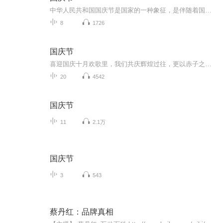
中华人民共和国国庆节是国家的一种象征，是伴随着国家的出现而出现的。让我们用诗歌朗诵歌颂祖国的繁荣富强，国泰民安。
8
1726
国庆节
喜迎国庆十月欢歌里，我们共庆辉煌过往，更以赤子之心，向未来书写滚烫的誓言——这盛世，值得我们以热爱相拥。
20
4542
国庆节
11
2.1万
国庆节
3
543
蔡丹红：品牌真相