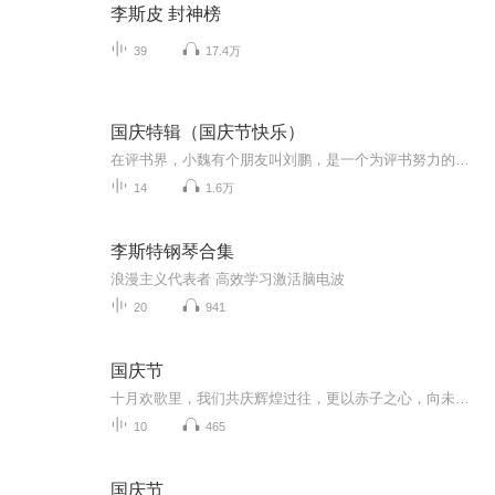
李斯皮 封神榜
39
17.4万
国庆特辑（国庆节快乐）
在评书界，小魏有个朋友叫刘鹏，是一个为评书努力的小伙子。在2021年国庆期间，他想弄个特辑，便烦劳我给他录个爱国题材的评书小段儿。这种事情，不是特殊情况，小魏一般不会拒绝，也就给其录了一个《鲁迅踢鬼》，等他传完，我再传到我的专辑里。另外，小...
14
1.6万
李斯特钢琴合集
浪漫主义代表者 高效学习激活脑电波
20
941
国庆节
十月欢歌里，我们共庆辉煌过往，更以赤子之心，向未来书写滚烫的誓言——这盛世，值得我们以热爱相拥。
10
465
国庆节