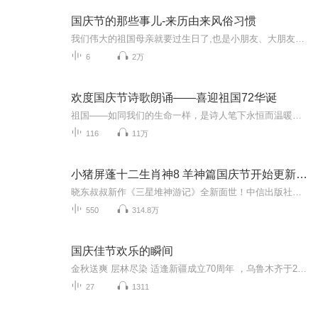
国庆节的那些事儿-来历由来风俗习惯
我们伟大的祖国母亲就要过生日了,也是小朋友、大朋友们最喜欢的“国庆小长假”或说“黄金周”还有说”国庆7天乐”的，说法真是不一而足。那么“国庆节”是怎么来的？自古以来国庆节怎么庆贺？新中国国庆节的来历，以及新中国国庆节的庆贺方式又有哪些呢？ ...
6
2万
欢度国庆节诗歌朗诵——喜迎祖国72华诞
祖国——如同我们的生命一样，是诗人笔下永恒而温暖的主题。在祖国72周年华诞来临之际，特创建这个诗歌朗诵专辑，诵读经典爱国篇章，和大家一起歌颂祖国，向国庆的献礼！祝愿伟大的祖国繁荣富强，祝愿大家国庆节快乐，度过平安快乐的黄金周假期！
116
11万
小猪屏蓬十二生肖神8 羊神篇国庆节开始更新啦！
晓东叔叔新作《三星堆神游记》全新面世！中信出版社出版！京东当当淘宝均有售！点蓝色字收听——《小猪屏蓬爆笑日记2024》《小猪屏蓬爆笑日记2》《小猪屏蓬爆笑日记1》让你笑得喘不上气！《我进故宫当富翁——小猪屏蓬故宫财商笔记》教你成为大富翁！《小...
550
314.8万
国庆佳节欢乐的瞬间
金秋送爽 层林尽染 适逢新疆成立70周年 ，乌鲁木齐于2025年9月23日迎来党中央和习大大带领的慰问团。新疆各族群众欢欣鼓舞，热烈欢迎。
27
1311