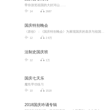
带你游览祖国的大好河山……
14
2687
国庆特别晚会
《原创》：《国庆特别晚会》为展现国庆的喜庆与祖国的深情我将以具体的场景切入从清晨升旗的庄严到街头巷尾的欢庆到历史与当下的交融，用优美的笔触传递对祖国的热爱与自豪！用诗歌和情感美文形式，歌颂祖国的繁荣富强，祝人民幸福安康！
12
2.9万
法制史国庆班
12
1万
国庆七天乐
魔性早功练习
10
1518
2018国庆吟诵专辑