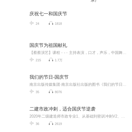
乐）
庆祝七一和国庆节
24
1818
国庆节为祖国献礼
【蔡蔡演艺】课程﹣-﹣主持表演，口才，声乐，中国舞，民族舞。独特的小舞台，专业的录音棚，每一位同学都能成为优秀的小明星。独特的教学模式，轻松上课，快乐学习！知名主持人，舞蹈家，高级教师任职授课！江南总校：河沟街42号三楼 18545856430江北分校...
215
1.7万
我们的节日-国庆节
南京出版传媒集团·南京出版社出版的图书《我们的节日》通过对中国节日文化和节日意义进行深度的挖掘，面向青少年群体构建独具特色的栏目内容，以此丰富春节、元宵节、清明节、端午节、七夕节、中秋节、重阳节等传统节日；六一节、教师节、国庆节等新兴节日的文化内涵和表现形式。促进青少年形成新的节日习俗，提升节日仪式感、认同感。音频作品由金陵朗读者联盟志愿者朗诵，南京音像出版社、金陵图书馆联合制作。
35
8076
二建市政冲刺，适合国庆节逆袭
2020年二级建造师市政专业1、从基础到密训冲刺V2、从精华课程到超压密押V3、0基础同步更新v4、持续更新到2020年考试V5、只要你跟着学让你一次稳拿证V6、渠道超压压题，超压三页纸等独家绝密压题!
36
2619