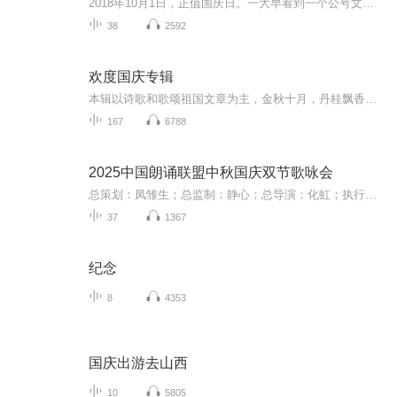
2018年10月1日，正值国庆日。一大早看到一个公号文章，正是文天祥的《己卯十月一日至燕越五日罹狴犴有感而赋》。当然，彼十一非当今的十一。不过数字的巧合还是让人感触，今天拿来读一读，体味一番历史英杰的民族情怀，恰也当时。 根据诗题来看，这组诗是写于十月一日至十月五日之间，是文天祥被俘之后所作，这些诗作不仅有凛凛正气，更也能看的到他百端交集的复杂情感。另一首于右任先生的《望大陆》，微信公号有称《望乡》，一句“山之上国之殇”荡气回肠，一并兴起拿来读了一读。仓促间多有瑕疵...
38
2592
欢度国庆专辑
本辑以诗歌和歌颂祖国文章为主，金秋十月，丹桂飘香，在这个充满丰收喜悦的季节里，我们满怀激动和自豪，迎来了中华人民共和国76周年华诞。这不仅是一个庄重的纪念日，更是全体中华儿女共同欢庆的盛大的节日，承载着深厚的民族情感和历史意义.
167
6788
2025中国朗诵联盟中秋国庆双节歌咏会
总策划：凤雏生；总监制：静心；总导演：化虹；执行总监：莺子；执行导演：橙夏；主持人：静心、化虹、橙夏
37
1367
纪念
8
4353
国庆出游去山西
10
5805