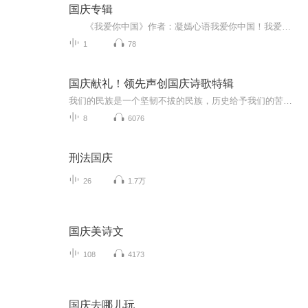
国庆专辑
《我爱你中国》作者：凝嫣心语我爱你中国！我爱你春天蓬勃的秧苗；我爱你秋日金黄的硕果。我爱你中国！我爱你青松气质，我爱你红梅品格！我爱你家乡的甜蔗好像乳汁滋润着我的心窝。我爱你中国，我要把最美的歌儿献给你，我的母亲我的祖国。我爱你中国，我爱...
1
78
国庆献礼！领先声创国庆诗歌特辑
我们的民族是一个坚韧不拔的民族，历史给予我们的苦难都变成了闪着金光的勋章！我们的国家是一个龙腾虎跃的国家，那条巨龙正以不可阻挡之势崛起于神奇的东方！------------------------------------------------值此祖国70周年华诞之际，领先声创以诗歌向祖国献礼！用我们的声音、用我们的热血、用我们的灵魂诵读经典爱国篇章，歌颂我们的祖国！永远繁荣富强！
8
6076
刑法国庆
26
1.7万
国庆美诗文
108
4173
国庆去哪儿玩