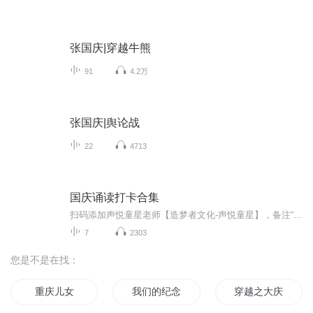
张国庆|穿越牛熊
91
4.2万
张国庆|舆论战
22
4713
国庆诵读打卡合集
扫码添加声悦童星老师【造梦者文化-声悦童星】，备注“诵读打卡”报名，已添加好友的，直接发送“诵读打卡”报名，报名成功后进入社群。
7
2303
您是不是在找：
重庆儿女
我们的纪念
穿越之大庆帝国