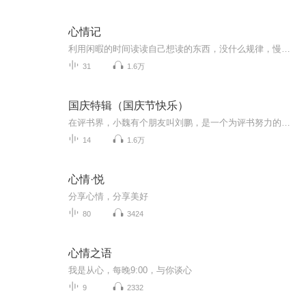
心情记
利用闲暇的时间读读自己想读的东西，没什么规律，慢慢会包含大家所能想到的内容，主要就是提升自己
31
1.6万
国庆特辑（国庆节快乐）
在评书界，小魏有个朋友叫刘鹏，是一个为评书努力的小伙子。在2021年国庆期间，他想弄个特辑，便烦劳我给他录个爱国题材的评书小段儿。这种事情，不是特殊情况，小魏一般不会拒绝，也就给其录了一个《鲁迅踢鬼》，等他传完，我再传到我的专辑里。另外，小...
14
1.6万
心情·悦
分享心情，分享美好
80
3424
心情之语
我是从心，每晚9:00，与你谈心
9
2332