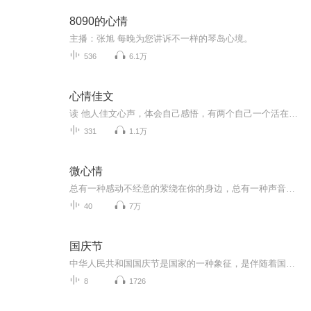
8090的心情
主播：张旭 每晚为您讲诉不一样的琴岛心境。
536
6.1万
心情佳文
读 他人佳文心声，体会自己感悟，有两个自己一个活在现实的劳碌里，天天疲于奔命，另一个藏在幽暗的心房，牵引着我们宿命的方向，当一天安静下来，要记得去看看心里的自己，这时候一段话一个故事一首曲子，都是对自己最好的滋养。
331
1.1万
微心情
总有一种感动不经意的萦绕在你的身边，总有一种声音呼唤着你疲倦的心灵，感动来自心情故事，声音来自《微心情》。欢迎加入青柠调频QQ群：425492649
40
7万
国庆节
中华人民共和国国庆节是国家的一种象征，是伴随着国家的出现而出现的。让我们用诗歌朗诵歌颂祖国的繁荣富强，国泰民安。
8
1726