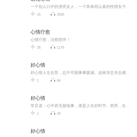
一个别人口中的漂亮女人，一个简单而认真的性情女子。在职场质疑的旋歌里紧握缰绳“赛马”驰骋，在周遭诟病的市井喧嚣中守住了那一潭清冷“二泉”。少年时代幸得音乐启蒙，寒窗苦读锉锐、文化浸润修为，终于洗尽铅华融入尘埃，却不改赤子之心，一份纯粹。...
15
2505
心情疗愈
心情疗愈，治愈陪伴！
35
1175
好心情
好心情人生在世，总不可能事事圆满。连林清玄先生都说：“不如意之事，十有八九。”话虽如此，可每当遇到不顺遂，人们还是忍不住会生气。但生气，是最无用的发泄。因为气的是自己，伤的是身体，没人会在意，也没有任何意义。所以说，与其生气浪费时间，不...
1
66
好心情
常言道：心中若无烦恼事，便是人生好时节。然而，生活又哪能尽如意呢？此刻没烦恼，不代表下一刻不会有失望。世事本就无常，与其强求诸事顺心圆满，不如想开、看开、放开。01看过一则关于歌唱家帕瓦罗蒂的故事，觉得很有意思。在帕瓦罗蒂三十岁那年初夏，...
1
29
好心情