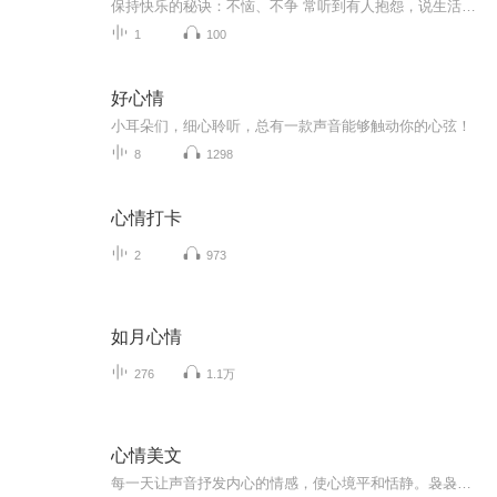
保持快乐的秘诀：不恼、不争 常听到有人抱怨，说生活好累。可是生活，哪有什么一帆风顺？大家不都是在累并快乐中轮番挣扎吗？ 对生命而言，接纳是一种常态，生活的百味在于品尝和接纳。只有经历了，才会真正懂得个中滋味。看淡得失，内心就不烦闷了。 有...
1
100
好心情
小耳朵们，细心聆听，总有一款声音能够触动你的心弦！
8
1298
心情打卡
2
973
如月心情
276
1.1万
心情美文
每一天让声音抒发内心的情感，使心境平和恬静。袅袅炊烟，余音袅袅。