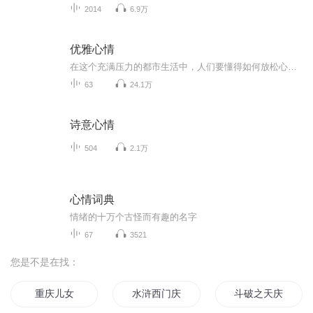
2014
6.9万
优雅心情
在这个充满压力的都市生活中，人们要懂得如何放松心情，享受生活
63
24.1万
诗意心情
504
2.1万
心情词典
情绪的十万个古怪而有趣的名字
67
3521
您是不是在找：
重庆儿女
水浒西门庆
斗破之天庆焰火