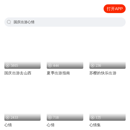
打开APP
国庆出游心情
5805
444
236
国庆出游去山西
夏季出游指南
苏樱的快乐出游
2433
718
1万
心情
心情
心情集