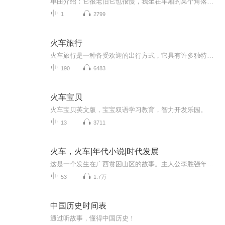
单曲介绍：它很老旧它也很慢，我坐在车厢的某个角落看着窗外写下了这首歌的开头，我记得的很清晰，那趟从武汉开往十堰的绿皮火车，也许是我们奇遇的开始，疫情过后坐一次绿皮火车去任何你想去的地方见你想见的人吧。...
1
2799
火车旅行
火车旅行是一种备受欢迎的出行方式，它具有许多独特的魅力和优势，以下是关于火车旅行的一些介绍：### 优点- **观赏风景**：火车沿途会经过各种不同的地形和风景，如山川、田野、河流、城市等。乘客可以透过车窗欣赏到不断变化的景色，享受视觉上的盛宴，...
190
6483
火车宝贝
火车宝贝英文版，宝宝双语学习教育，智力开发乐园。
13
3711
火车，火车|年代小说|时代发展
这是一个发生在广西贫困山区的故事。主人公李胜强年仅十四岁，他的母亲因为车祸去世后，他和姐姐相依为命。李胜强的舅舅为了照顾他们，从广州辞工回到山区，想方设法打零工来养活姐弟俩。随着山区脱贫计划的实施，新农村建设的推进，以及高铁的不断建设，...
53
1.7万
中国历史时间表
通过听故事，懂得中国历史！