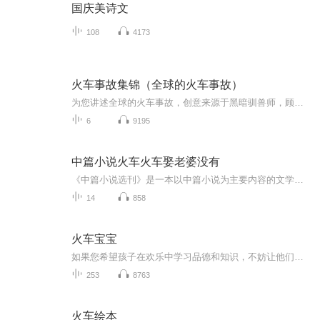
国庆美诗文
108
4173
火车事故集锦（全球的火车事故）
为您讲述全球的火车事故，创意来源于黑暗驯兽师，顾氏造船厂厂长，奇说趣闻，东嘉木的影世界……录音：小盖盖2012制作：小盖盖2012出版：小盖盖2012创意来源：黑暗驯兽师、顾氏造船厂厂长特别鸣谢！制作不易，求关注五星好评！
6
9195
中篇小说火车火车娶老婆没有
《中篇小说选刊》是一本以中篇小说为主要内容的文学杂志，该杂志通过对国内外优秀中篇小说的搜集和整理，推荐读者欣赏其中的精华之作，让读者在快节奏的生活中能够沉浸于文学的海洋中。它的主要读者定位是喜爱文学、追求品质阅读的人群。
14
858
火车宝宝
如果您希望孩子在欢乐中学习品德和知识，不妨让他们收听我的有声书。同时也请大家订阅、点赞、评论和分享，让更多的小朋友能够享受这份有趣的有声读物。
253
8763
火车绘本