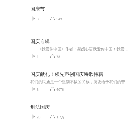
国庆节
3
543
国庆专辑
《我爱你中国》作者：凝嫣心语我爱你中国！我爱你春天蓬勃的秧苗；我爱你秋日金黄的硕果。我爱你中国！我爱你青松气质，我爱你红梅品格！我爱你家乡的甜蔗好像乳汁滋润着我的心窝。我爱你中国，我要把最美的歌儿献给你，我的母亲我的祖国。我爱你中国，我爱...
1
78
国庆献礼！领先声创国庆诗歌特辑
我们的民族是一个坚韧不拔的民族，历史给予我们的苦难都变成了闪着金光的勋章！我们的国家是一个龙腾虎跃的国家，那条巨龙正以不可阻挡之势崛起于神奇的东方！------------------------------------------------值此祖国70周年华诞之际，领先声创以诗歌向祖国献礼！用我们的声音、用我们的热血、用我们的灵魂诵读经典爱国篇章，歌颂我们的祖国！永远繁荣富强！
8
6076
刑法国庆
26
1.7万