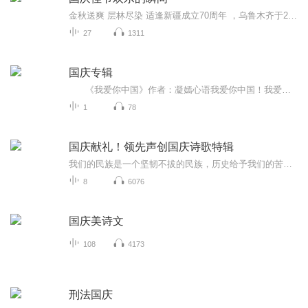
金秋送爽 层林尽染 适逢新疆成立70周年 ，乌鲁木齐于2025年9月23日迎来党中央和习大大带领的慰问团。新疆各族群众欢欣鼓舞，热烈欢迎。
27
1311
国庆专辑
《我爱你中国》作者：凝嫣心语我爱你中国！我爱你春天蓬勃的秧苗；我爱你秋日金黄的硕果。我爱你中国！我爱你青松气质，我爱你红梅品格！我爱你家乡的甜蔗好像乳汁滋润着我的心窝。我爱你中国，我要把最美的歌儿献给你，我的母亲我的祖国。我爱你中国，我爱...
1
78
国庆献礼！领先声创国庆诗歌特辑
我们的民族是一个坚韧不拔的民族，历史给予我们的苦难都变成了闪着金光的勋章！我们的国家是一个龙腾虎跃的国家，那条巨龙正以不可阻挡之势崛起于神奇的东方！------------------------------------------------值此祖国70周年华诞之际，领先声创以诗歌向祖国献礼！用我们的声音、用我们的热血、用我们的灵魂诵读经典爱国篇章，歌颂我们的祖国！永远繁荣富强！
8
6076
国庆美诗文
108
4173
刑法国庆