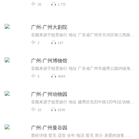
26
1.7万
广州-广州大剧院
音频来源于链景旅行 地址 广东省广州市天河区珠江西路1号 票价描述 无需门票。演出门票需另购 开放时间 演出时间不定，按照景区最新公布为准 乘车信息 暂无
2
147
广州-广州博物馆
音频来源于链景旅行 地址 广东省广州市越秀公园内镇海楼 票价描述 暂无 开放时间 9：00—17：30 乘车信息 暂无
5
4044
广州-广州动物园
音频来源于链景旅行 地址 越秀区先烈中路120号(近动物园公交总站) 票价描述 暂无 开放时间 8：30—17：30 乘车信息 公交动物园总站（正门）：84、84A动物园总站（正门公交站场）：高峰快线8、高峰快线79、72、74、127、220、246、706、夜46动物园站：大学...
10
6245
广州-广州曼谷园
票价详情 暂无 适宜 全年 电话 暂无 简介 亲爱的游客，欢迎您来到广州曼谷园参观游玩。提起曼谷，您也许会想到那些奢华的寺庙，想到美味的冬阴功汤，想到标志性的大象雕塑，想到泰国那古老而神秘的文化。如果您也想一睹泰国美景却无暇抽身前往，来广州曼谷...