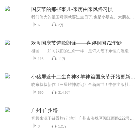
国庆节的那些事儿-来历由来风俗习惯
我们伟大的祖国母亲就要过生日了,也是小朋友、大朋友们最喜欢的“国庆小长假”或说“黄金周”还有说”国庆7天乐”的，说法真是不一而足。那么“国庆节”是怎么来的？自古以来国庆节怎么庆贺？新中国国庆节的来历，以及新中国国庆节的庆贺方式又有哪些呢？ ...
6
2万
欢度国庆节诗歌朗诵——喜迎祖国72华诞
祖国——如同我们的生命一样，是诗人笔下永恒而温暖的主题。在祖国72周年华诞来临之际，特创建这个诗歌朗诵专辑，诵读经典爱国篇章，和大家一起歌颂祖国，向国庆的献礼！祝愿伟大的祖国繁荣富强，祝愿大家国庆节快乐，度过平安快乐的黄金周假期！
116
11万
小猪屏蓬十二生肖神8 羊神篇国庆节开始更新啦！
晓东叔叔新作《三星堆神游记》全新面世！中信出版社出版！京东当当淘宝均有售！点蓝色字收听——《小猪屏蓬爆笑日记2024》《小猪屏蓬爆笑日记2》《小猪屏蓬爆笑日记1》让你笑得喘不上气！《我进故宫当富翁——小猪屏蓬故宫财商笔记》教你成为大富翁！《小...
550
314.9万
广州-广州塔
音频来源于链景旅行 地址 广州市海珠区阅江西路222号广州塔内 票价描述 广州塔室内观光成人票150元（含白云星空观光大厅），其它区域门票价格及套票信息，请查看景区官网。 开放时间 9:30-22:30（22:00停止售票及入塔） 乘车信息 暂无
3
1.2万