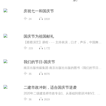
乐）
庆祝七一和国庆节
24
1818
国庆节为祖国献礼
【蔡蔡演艺】课程﹣-﹣主持表演，口才，声乐，中国舞，民族舞。独特的小舞台，专业的录音棚，每一位同学都能成为优秀的小明星。独特的教学模式，轻松上课，快乐学习！知名主持人，舞蹈家，高级教师任职授课！江南总校：河沟街42号三楼 18545856430江北分校...
215
1.7万
我们的节日-国庆节
南京出版传媒集团·南京出版社出版的图书《我们的节日》通过对中国节日文化和节日意义进行深度的挖掘，面向青少年群体构建独具特色的栏目内容，以此丰富春节、元宵节、清明节、端午节、七夕节、中秋节、重阳节等传统节日；六一节、教师节、国庆节等新兴节日的文化内涵和表现形式。促进青少年形成新的节日习俗，提升节日仪式感、认同感。音频作品由金陵朗读者联盟志愿者朗诵，南京音像出版社、金陵图书馆联合制作。
35
8076
二建市政冲刺，适合国庆节逆袭
2020年二级建造师市政专业1、从基础到密训冲刺V2、从精华课程到超压密押V3、0基础同步更新v4、持续更新到2020年考试V5、只要你跟着学让你一次稳拿证V6、渠道超压压题，超压三页纸等独家绝密压题!
36
2619