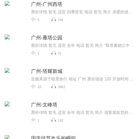
广州-广州西塔
票价详情 暂无 适宜 四季皆宜 电话 暂无 简介 亲爱的游客朋友，现在展现在您面前的这座建筑物就是广州市标志性的新建筑——广州珠江新城西塔，它也是超高层建筑的代表。 广州西塔位于广州新城市中轴线西侧，总建筑面积为约45万平方米。主塔楼地面以上103层，高432米。主塔楼的建筑造型独特，宛如 “通透水晶”；每当夜晚的时候，主塔楼楼身的通体彩灯由下而上亮起。夜色下，西塔仿佛身披万盏LED织就的“渔网装”，红、黄、绿、紫、蓝五色彩灯闪烁。玻璃上X形状的外包裹钢筋加上通体晶莹剔透的塔身，使得广州西塔与对岸的四色“小蛮腰”———广州新电视塔交相辉映，非常美丽。 在广州西塔里面有不少好玩的地方。大厦由超甲级写字楼、五星级超豪华四季酒店、国际会议中心等五大功能组成。 多层次的景观特点仿佛山体的山麓、山腰和山顶，不同高度呈现出不同的特点，参观者在各种层面来回穿梭，感受截然不同的独特景观。 这里是广州的金融中心，周围高楼林立，蔚为壮观。 好了，关于广州西塔，链景旅行小秘书就为您介绍到这里了。下面就请您和我登高一望，去俯视广州全景，来感受下不一样的广州吧！ 音频来源于链景旅行
5
744
广州-雁塔公园
票价详情 暂无 适宜 全年 电话 暂无 简介 “双塔紧锁江中水，增江呈湖见碧水。”亲爱的游客朋友，欢迎您来到雁塔公园。增江雁塔是增城市现存的唯一古塔，建于明代万历二年，紧靠碧波荡漾的增江，这里的景色非常好。您看雁塔公园长满绿树野藤，网网萝萝。南...
1
75
广州-塔耀新城
音频来源于链景旅行 地址 广州 票价描述 120 开放时间 营业时间：9:00-23:00，售票时间：9:00-22:30 乘车信息 广州东站广场——中信大厦——天河体育中心——天河城广场——花城广场
10
3461
广州-文峰塔
票价详情 暂无 适宜 全年 电话 暂无 简介 游客朋友您好，欢迎来到有着百年历史的文化古塔——广州从化文峰塔。从化文峰塔位于广州街口镇附近，龙潭河、小海河与流溪河汇合处的豸岭脚。它作为当地“文风”的象征，有着数百年的历史。那么您知道文峰塔究竟始...
1
142
国庆佳节欢乐的瞬间