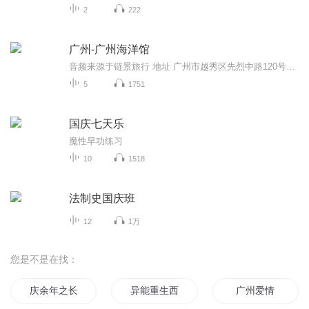
2
222
广州-广州海洋馆
音频来源于链景旅行 地址 广州市越秀区先烈中路120号广州动物园内 票价描述 单独海洋馆门票100元，套票130元（海洋馆、动物园、锦鳞苑、3D海洋空间）。 开放时间 9:00-17:30，售票时间：北门（先烈中路）8:30-16:00，南门（环市东路）8:30-15:30。 乘车信...
5
1751
国庆七天乐
魔性早功练习
10
1518
法制史国庆班
12
1万
您是不是在找：
庆余年之长歌行
异能重生西门庆
广州爱情