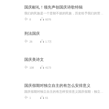
国庆献礼！领先声创国庆诗歌特辑
我们的民族是一个坚韧不拔的民族，历史给予我们的苦难都变成了闪着金光的勋章！我们的国家是一个龙腾虎跃的国家，那条巨龙正以不可阻挡之势崛起于神奇的东方！------------------------------------------------值此祖国70周年华诞之际，领先声创以诗歌向祖国献礼！用我们的声音、用我们的热血、用我们的灵魂诵读经典爱国篇章，歌颂我们的祖国！永远繁荣富强！
8
6076
刑法国庆
26
1.7万
国庆美诗文
108
4173
国庆假期对独立自主的有怎么安排意义
国庆假期对独立自主的有怎样安排意义国庆假期：独立自主生活的“试金石”与“充电场”一自主规划：构建独立自主生活的“蓝图能力”二生活实践：夯实独立自主生活的“技能底座”三自我探索：深化独立自主生活的“精神内核”四假期意义：从“短期体验”到“...
1
61