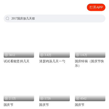
打开APP
2017国庆放几天假
5612
3.8万
1.6万
试试看能坚持几天
清瑟鸡汤几天一勺
国庆特辑（国庆节快
乐）
2.1万
1726
4542
国庆节
国庆节
国庆节