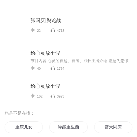
张国庆|舆论战
22
4713
给心灵放个假
节目内容:心灵的自愈、自省、成长主播介绍:愿意为您倾情沟通，竭诚为您服务交流。适合人群:所有为生活而打拼的人你将收获:治愈心灵，拒绝精神内耗。
40
1734
给心灵放个假
102
3923
您是不是在找：
重庆儿女
异能重生西门庆
普天同庆