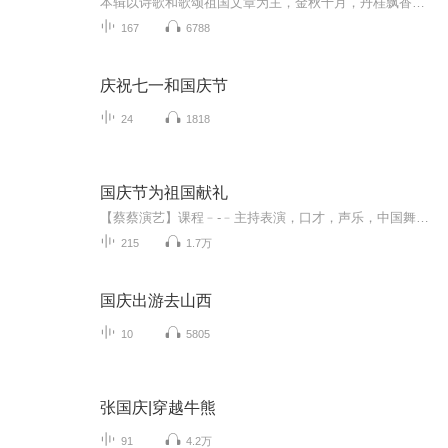
本辑以诗歌和歌颂祖国文章为主，金秋十月，丹桂飘香，在这个充满丰收喜悦的季节里，我们满怀激动和自豪，迎来了中华人民共和国76周年华诞。这不仅是一个庄重的纪念日，更是全体中华儿女共同欢庆的盛大的节日，承载着深厚的民族情感和历史意义.
167
6788
庆祝七一和国庆节
24
1818
国庆节为祖国献礼
【蔡蔡演艺】课程﹣-﹣主持表演，口才，声乐，中国舞，民族舞。独特的小舞台，专业的录音棚，每一位同学都能成为优秀的小明星。独特的教学模式，轻松上课，快乐学习！知名主持人，舞蹈家，高级教师任职授课！江南总校：河沟街42号三楼 18545856430江北分校...
215
1.7万
国庆出游去山西
10
5805
张国庆|穿越牛熊
91
4.2万