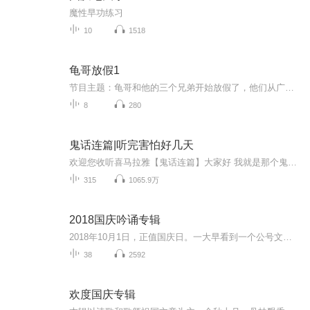
魔性早功练习
10
1518
龟哥放假1
节目主题：龟哥和他的三个兄弟开始放假了，他们从广州回来之后正式开始了寒假生活，他们有很多作业，每天都挺充实。拉布布和企鹅也很喜欢放假，因为有大量时间可以和跟龟哥一起玩。
8
280
鬼话连篇|听完害怕好几天
欢迎您收听喜马拉雅【鬼话连篇】大家好 我就是那个鬼话连篇的男人 这里的故事 男人听了不孤单 女人听了想往你怀里钻 小孩听完不敢把厕所上 单身听了寻新欢 这里有人类道德的沦丧 有迷失人性的鬼怪复仇 有充满怨气鬼屋惊魂 有感人泪下的孽缘未了 有白狐拜月 有黄狼讨封 有奇人异事 有风花雪月 有变态杀手 有灵异怪诞 有道貌岸然是食人恶魔 有邋遢猥琐的降妖道人 一双红色的高跟鞋 一个白领的偷窥癖 一位神秘的巫族后裔 一幢鬼气冲天的医院 人在东北也能中降头 黑山老妖也有情 厕所里面有只手 水泥墙里藏男友 末班司机遇见鬼 深夜加班最惊魂 你的邻居可能不是人 结婚女友她是鬼 爱上尸体是谁的错 养了小鬼能转运 木匠师傅不能惹 千年古尸化旱魃 精神失常测未来 停尸房里烤肉串 老板家里吃婴孩 。。。惊悚 恐怖 灵异 怪诞 民间异闻 上古传说 深山奇人 都市异能 尽在【鬼话连篇】 ps：多给主播点关注 免费故事听到吐~
315
1065.9万
2018国庆吟诵专辑
2018年10月1日，正值国庆日。一大早看到一个公号文章，正是文天祥的《己卯十月一日至燕越五日罹狴犴有感而赋》。当然，彼十一非当今的十一。不过数字的巧合还是让人感触，今天拿来读一读，体味一番历史英杰的民族情怀，恰也当时。 根据诗题来看，这组诗是写于十月一日至十月五日之间，是文天祥被俘之后所作，这些诗作不仅有凛凛正气，更也能看的到他百端交集的复杂情感。另一首于右任先生的《望大陆》，微信公号有称《望乡》，一句“山之上国之殇”荡气回肠，一并兴起拿来读了一读。仓促间多有瑕疵...
38
2592
欢度国庆专辑