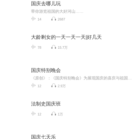
国庆去哪儿玩
带你游览祖国的大好河山……
14
2687
大龄剩女的一天一天一天|好几天
78
15.7万
国庆特别晚会
《原创》：《国庆特别晚会》为展现国庆的喜庆与祖国的深情我将以具体的场景切入从清晨升旗的庄严到街头巷尾的欢庆到历史与当下的交融，用优美的笔触传递对祖国的热爱与自豪！用诗歌和情感美文形式，歌颂祖国的繁荣富强，祝人民幸福安康！
12
2.9万
法制史国庆班
12
1万
国庆七天乐