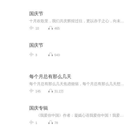
国庆节
十月欢歌里，我们共庆辉煌过往，更以赤子之心，向未来书写滚烫的誓言——这盛世，值得我们以热爱相拥。
10
465
国庆节
3
543
每个月总有那么几天
每个月总有那么几天焦虑烦恼，每个月总有那么几天想八卦吐槽。「每个月总有那么几天」关注泛文娱话题，关注烟火人生。谈笑风生间有态度，嬉笑怒骂中见众生。商务及入社群，请＋小助手微信：mgyzynmyt
145
31.2万
国庆专辑
《我爱你中国》作者：凝嫣心语我爱你中国！我爱你春天蓬勃的秧苗；我爱你秋日金黄的硕果。我爱你中国！我爱你青松气质，我爱你红梅品格！我爱你家乡的甜蔗好像乳汁滋润着我的心窝。我爱你中国，我要把最美的歌儿献给你，我的母亲我的祖国。我爱你中国，我爱...
1
78