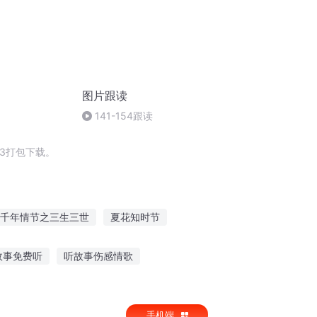
图片跟读
141-154跟读
3打包下载。
千年情节之三生三世
夏花知时节
这个季节
那年那月那时节
上帝在细节里
故事免费听
听故事伤感情歌
睡前听故事
格林故事听书在线听
手机端