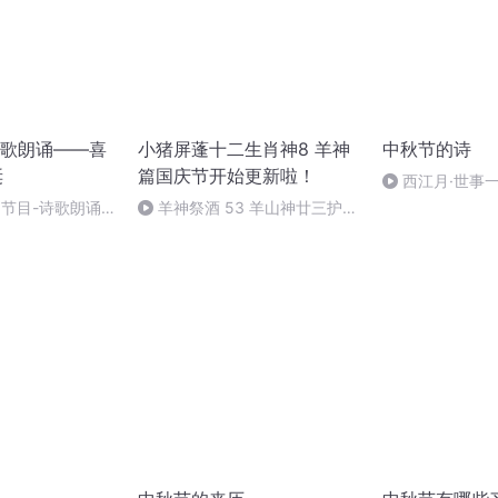
歌朗诵——喜
小猪屏蓬十二生肖神8 羊神
中秋节的诗
诞
篇国庆节开始更新啦！
西江月·世事
别节目-诗歌朗诵-
羊神祭酒 53 羊山神廿三护祭
坛 敬天地白泽做祭酒（4）