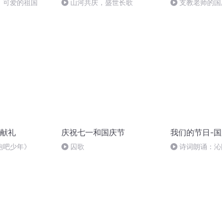
，可爱的祖国
山河共庆，盛世长歌
支教老师的国
献礼
庆祝七一和国庆节
我们的节日-
跑吧少年》
囚歌
诗词朗诵：沁
读者：张继军