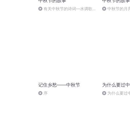
中秋节的故事
中秋节的故事
有关中秋节的诗词―水调歌
中秋节的月
头.明月几时有
记住乡愁——中秋节
为什么要过中
序
为什么要过