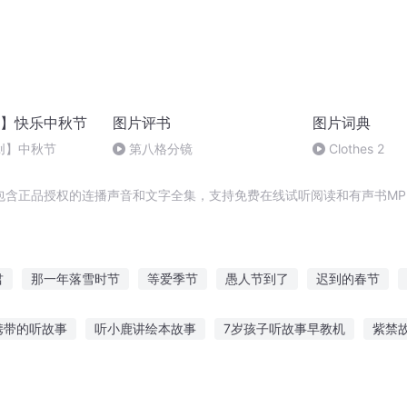
】快乐中秋节
图片评书
图片词典
创】中秋节
第八格分镜
Clothes 2
包含正品授权的连播声音和文字全集，支持免费在线试听阅读和有声书MP
君
那一年落雪时节
等爱季节
愚人节到了
迟到的春节
我们一起的下一个季节
快斗与青子的情人节
三界调节师
再见
携带的听故事
听小鹿讲绘本故事
7岁孩子听故事早教机
紫禁
节操
黑白节奏
生命拔节之时
车故事在线听
宝宝听故事的好外
国外用中文听故事
5岁女儿