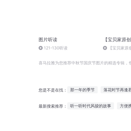
图片听读
【宝贝家原创
121-130听读
【宝贝家原
喜马拉雅为您推荐中秋节国庆节图片的精选专辑，
那一年的季节
落花时节再逢
您是不是在找：
夜中章节
十二个情人节
听一听时代风骏的故事
方便
最新搜索推荐：
盛夏时节有你真好
火影之无
员工最喜欢听的故事
动物汽