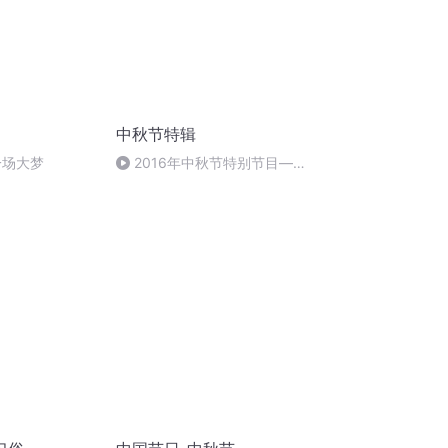
中秋节特辑
一场大梦
2016年中秋节特别节目—夏
雨品诗成品