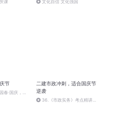
庆课
文化自信 文化强国
国庆节
二建市政冲刺，适合国庆节
逆袭
园春·国庆，朗
36.《市政实务》考点精讲第
36节课_2020926212025