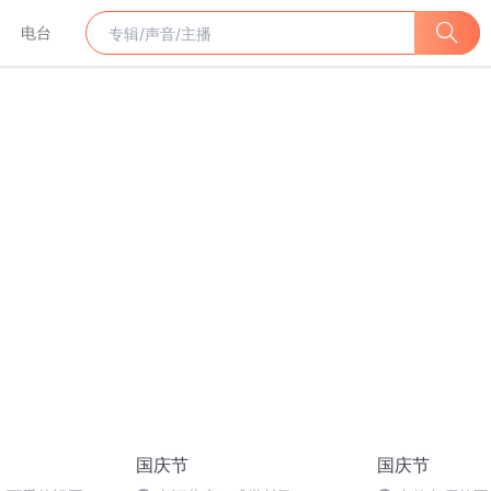
电台
国庆节
国庆节