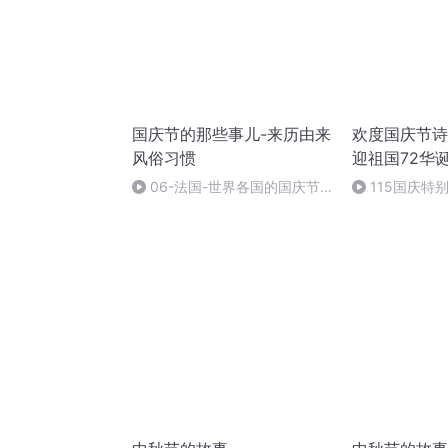
国庆节的那些事儿-来历由来
欢度国庆节诗
风俗习惯
迎祖国72华
06-法国-世界各国的国庆节-
115国庆特
国庆节的那些事儿
中国梦