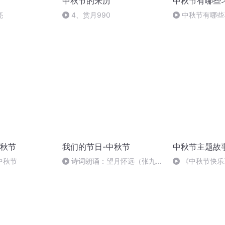
中秋节的来历
中秋节有哪些
亮
4、赏月990
中秋节有哪些
秋节
我们的节日-中秋节
中秋节主题故
中秋节
诗词朗诵：望月怀远（张九
《中秋节快乐
龄），朗读者：张悦