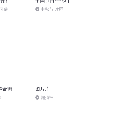
习俗
中国节日-中秋节
习俗
中秋节 片尾
事合辑
图片库
》
鞠婧祎