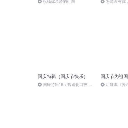
祝福你亲爱的祖国
怎能没有你
国庆特辑（国庆节快乐）
国庆节为祖国
国庆特辑16：魏迅化口技 二
岳钲淇《奔
胡 东方红+一般唱法和原生态