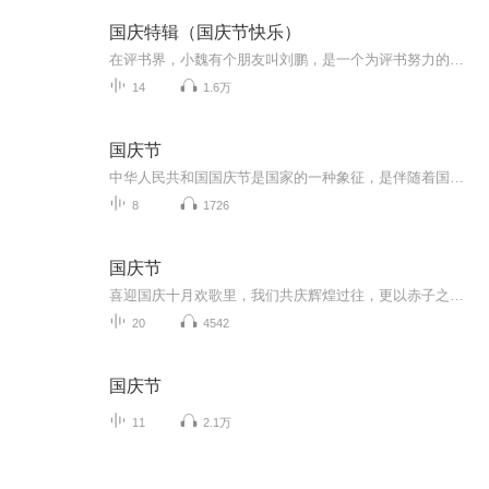
国庆特辑（国庆节快乐）
在评书界，小魏有个朋友叫刘鹏，是一个为评书努力的小伙子。在2021年国庆期间，他想弄个特辑，便烦劳我给他录个爱国题材的评书小段儿。这种事情，不是特殊情况，小魏一般不会拒绝，也就给其录了一个《鲁迅踢鬼》，等他传完，我再传到我的专辑里。另外，小...
14
1.6万
国庆节
中华人民共和国国庆节是国家的一种象征，是伴随着国家的出现而出现的。让我们用诗歌朗诵歌颂祖国的繁荣富强，国泰民安。
8
1726
国庆节
喜迎国庆十月欢歌里，我们共庆辉煌过往，更以赤子之心，向未来书写滚烫的誓言——这盛世，值得我们以热爱相拥。
20
4542
国庆节
11
2.1万