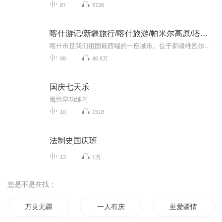
87
6726
喀什游记/新疆旅行/喀什旅游/帕米尔高原/塔莎古道
喀什市是我们祖国最西端的一座城市。位于新疆维吾尔自治区的西南部，帕米尔高原北麓，塔里木盆地西缘，是我国古代“丝绸之路”的要冲。全市总面积97平方公里。喀什市是维吾尔族聚居之地，维吾尔族人口最多，占总人口的74.8％，汉族占总人口的24.3％，另外...
88
46.8万
国庆七天乐
魔性早功练习
10
1518
法制史国庆班
12
1万
您是不是在找：
万灵无疆
一人有庆
至爱疆情