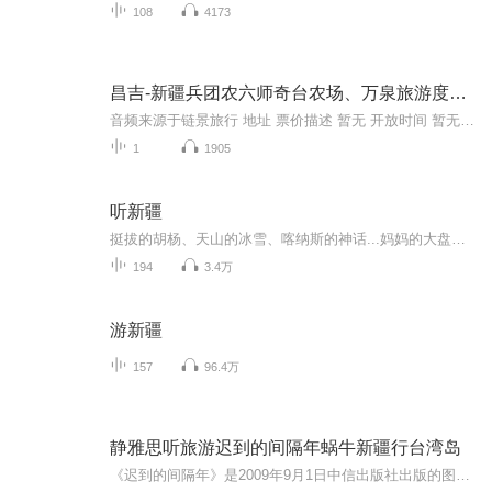
108
4173
昌吉-新疆兵团农六师奇台农场、万泉旅游度假村
音频来源于链景旅行 地址 票价描述 暂无 开放时间 暂无 乘车信息 暂无
1
1905
听新疆
挺拔的胡杨、天山的冰雪、喀纳斯的神话...妈妈的大盘鸡、爸爸的拌面、还有那魂牵梦萦的羊腿抓饭...从街头吆喝到歌舞升平，从民俗风情到地域美食，听新疆，带你领略不一样的新疆！本栏目由喜马拉雅新疆城市服务商原创推送...
194
3.4万
游新疆
157
96.4万
静雅思听旅游迟到的间隔年蜗牛新疆行台湾岛
《迟到的间隔年》是2009年9月1日中信出版社出版的图书，作者是孙东纯。本书主要记录了作者一个人的间隔年之旅。蜗牛新疆行六天半环台湾岛行