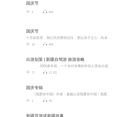
国庆节
3
543
国庆节
十月欢歌里，我们共庆辉煌过往，更以赤子之心，向未来书写滚烫的誓言——这盛世，值得我们以热爱相拥。
10
465
出游划策 | 新疆自驾游 旅游攻略
2000多年前，一个名叫张骞的年轻人受命出使中亚古国，把这片“西北偏北”广袤地区称作“西域”，19世纪中叶，这里有了一个崭新的名字——新疆。而新疆的四季都让人心生向往，绿水青山，异域风情，美不胜收。 旅行是一场感...
77
17.3万
国庆专辑
《我爱你中国》作者：凝嫣心语我爱你中国！我爱你春天蓬勃的秧苗；我爱你秋日金黄的硕果。我爱你中国！我爱你青松气质，我爱你红梅品格！我爱你家乡的甜蔗好像乳汁滋润着我的心窝。我爱你中国，我要把最美的歌儿献给你，我的母亲我的祖国。我爱你中国，我爱...
1
78
新疆导游讲新疆故事