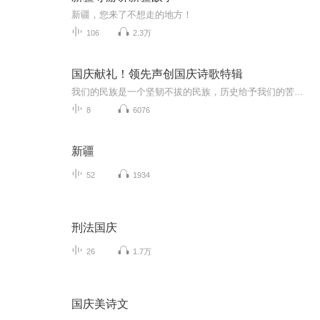
新疆，您来了不想走的地方！
106
2.3万
国庆献礼！领先声创国庆诗歌特辑
我们的民族是一个坚韧不拔的民族，历史给予我们的苦难都变成了闪着金光的勋章！我们的国家是一个龙腾虎跃的国家，那条巨龙正以不可阻挡之势崛起于神奇的东方！------------------------------------------------值此祖国70周年华诞之际，领先声创以诗歌向祖国献礼！用我们的声音、用我们的热血、用我们的灵魂诵读经典爱国篇章，歌颂我们的祖国！永远繁荣富强！
8
6076
新疆
52
1934
刑法国庆
26
1.7万
国庆美诗文