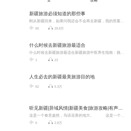
全
攻略
新疆旅游必须知道的那些事
刚从新疆回来，如果问我还会不会再去新疆，我的答案是没有任何迟疑的：一定会！这次新疆的行程给我留下了非常难忘的记忆，可以说是颠覆了我对新疆以往的任何概念，只有自己亲自去了才能感受新疆真正意义上的美。新疆的美不是简单的秀美，而是一种气势，一...
60
29.8万
什么时候去新疆旅游最适合
什么时候去新疆旅游最适合新疆旅游中医养生指南：挑对时辰比选对目的地更重要朋友上个月从新疆回来就抱怨："早晚冻成狗，中午热出痧，这地方一天能过完二十四节气！"这还真不能怪新疆，得怪他没搞懂中医"天人相应"的精髓。作为混迹养生圈的老油条，今天就...
1
23
人生必去的新疆最美旅游目的地
62
5.3万
听见新疆|异域风情|新疆美食|旅游攻略|有声女司机
这是一个春意盎然，鸟语花香的地方。 这是一个令人流连忘返，恋恋不舍的地方。 这是一个豪爽热情，瓜果飘香的地方。 如果，你很忙，没有时间去亲身体验来新疆体验这美景，享受这世间美食，那就通过我的节目，带...
6
2.8万