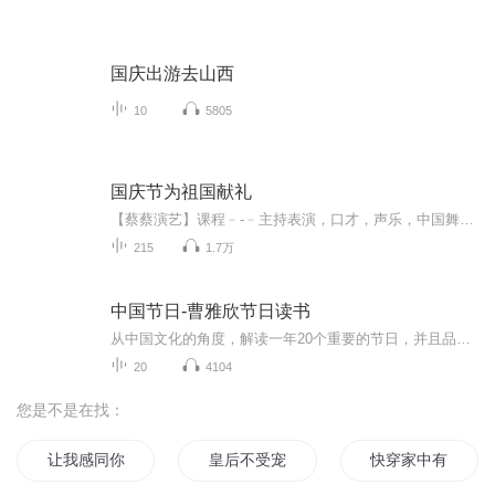
国庆出游去山西
10
5805
国庆节为祖国献礼
【蔡蔡演艺】课程﹣-﹣主持表演，口才，声乐，中国舞，民族舞。独特的小舞台，专业的录音棚，每一位同学都能成为优秀的小明星。独特的教学模式，轻松上课，快乐学习！知名主持人，舞蹈家，高级教师任职授课！江南总校：河沟街42号三楼 18545856430江北分校...
215
1.7万
中国节日-曹雅欣节日读书
从中国文化的角度，解读一年20个重要的节日，并且品读与节日相关的诗词、名著等文学作品。对于中国传统节日，是一种古今文化背景的梳理，对于重要西方节日，是一种中外文化对应的比照。 讲读节日共包括：元旦、春节、情人节、元宵节、三八妇女节、清明节、世界读书日、五一劳动节、五四青年节、母亲节、六一儿童节、端午节、父亲节、七夕节、教师节、中秋节、九二八祭孔日、十一国庆节、感恩节、重阳节。 曹雅欣个人微信公号：国学是活的By雅欣 （guoxueshihuode） 关注公号可阅读更多文字版全文。
20
4104
您是不是在找：
让我感同你的身受
皇后不受宠
快穿家中有只女神