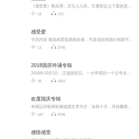
《感受爱》既实用，又引人入胜。它重新定义了爱的意义和目的，并提供了现实的方案来帮助我们得到自己所需要的爱。珍妮·西格尔博士是拥有 40 多年从业经验的临床心理学家、关系心理学中的前沿学者。这本书，她提供了一些经过实验检验的强大工具、帮助我们...
18
732
感受爱
节目内容:都说相爱容易相处难，可是现在的我们相爱不易，相处太难。两人分开的理由五花八门，各有各的理由，也许从另外一个角度去看问题，也许两个人在一起不光有爱的能力，还需要感觉被爱的能力。希望这几个关于爱的故事能够给我们带来启发。主播介绍:作...
13
2740
2018国庆吟诵专辑
2018年10月1日，正值国庆日。一大早看到一个公号文章，正是文天祥的《己卯十月一日至燕越五日罹狴犴有感而赋》。当然，彼十一非当今的十一。不过数字的巧合还是让人感触，今天拿来读一读，体味一番历史英杰的民族情怀，恰也当时。 根据诗题来看，这组诗是写于十月一日至十月五日之间，是文天祥被俘之后所作，这些诗作不仅有凛凛正气，更也能看的到他百端交集的复杂情感。另一首于右任先生的《望大陆》，微信公号有称《望乡》，一句“山之上国之殇”荡气回肠，一并兴起拿来读了一读。仓促间多有瑕疵...
38
2592
欢度国庆专辑
本辑以诗歌和歌颂祖国文章为主，金秋十月，丹桂飘香，在这个充满丰收喜悦的季节里，我们满怀激动和自豪，迎来了中华人民共和国76周年华诞。这不仅是一个庄重的纪念日，更是全体中华儿女共同欢庆的盛大的节日，承载着深厚的民族情感和历史意义.
167
6788
感悟感受