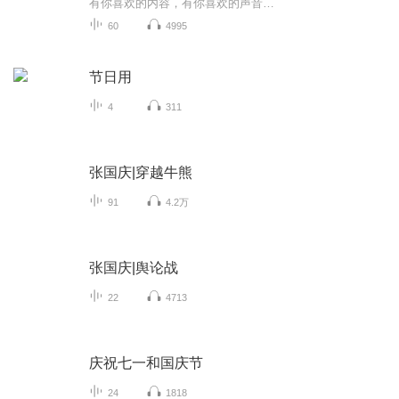
有你喜欢的内容，有你喜欢的声音…
60
4995
节日用
4
311
张国庆|穿越牛熊
91
4.2万
张国庆|舆论战
22
4713
庆祝七一和国庆节
24
1818