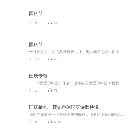
国庆节
3
543
国庆节
十月欢歌里，我们共庆辉煌过往，更以赤子之心，向未来书写滚烫的誓言——这盛世，值得我们以热爱相拥。
10
465
国庆专辑
《我爱你中国》作者：凝嫣心语我爱你中国！我爱你春天蓬勃的秧苗；我爱你秋日金黄的硕果。我爱你中国！我爱你青松气质，我爱你红梅品格！我爱你家乡的甜蔗好像乳汁滋润着我的心窝。我爱你中国，我要把最美的歌儿献给你，我的母亲我的祖国。我爱你中国，我爱...
1
78
国庆献礼！领先声创国庆诗歌特辑
我们的民族是一个坚韧不拔的民族，历史给予我们的苦难都变成了闪着金光的勋章！我们的国家是一个龙腾虎跃的国家，那条巨龙正以不可阻挡之势崛起于神奇的东方！------------------------------------------------值此祖国70周年华诞之际，领先声创以诗歌向祖国献礼！用我们的声音、用我们的热血、用我们的灵魂诵读经典爱国篇章，歌颂我们的祖国！永远繁荣富强！
8
6076