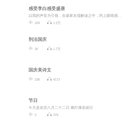
感受李白感受盛唐
以我的声音为引领，在诸家名儒解读之中，闭上眼睛感受盛唐的千姿百态吧！
109
1.2万
刑法国庆
26
1.7万
国庆美诗文
108
4173
节日
今天是农历八月二十二日 燃灯佛圣诞日
3
379