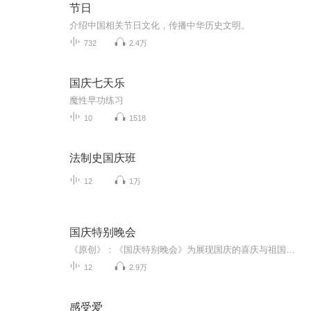
节日
介绍中国相关节日文化，传播中华历史文明。
732
2.4万
国庆七天乐
魔性早功练习
10
1518
法制史国庆班
12
1万
国庆特别晚会
《原创》：《国庆特别晚会》为展现国庆的喜庆与祖国的深情我将以具体的场景切入从清晨升旗的庄严到街头巷尾的欢庆到历史与当下的交融，用优美的笔触传递对祖国的热爱与自豪！用诗歌和情感美文形式，歌颂祖国的繁荣富强，祝人民幸福安康！
12
2.9万
感受爱