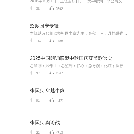
2018年10月1日，正值国庆日。一大早看到一个公号文章，正是文天祥的《己卯十月一日至燕越五日罹狴犴有感而赋》。当然，彼十一非当今的十一。不过数字的巧合还是让人感触，今天拿来读一读，体味一番历史英杰的民族情怀，恰也当时。 根据诗题来看，这组诗是写于十月一日至十月五日之间，是文天祥被俘之后所作，这些诗作不仅有凛凛正气，更也能看的到他百端交集的复杂情感。另一首于右任先生的《望大陆》，微信公号有称《望乡》，一句“山之上国之殇”荡气回肠，一并兴起拿来读了一读。仓促间多有瑕疵...
38
2592
欢度国庆专辑
本辑以诗歌和歌颂祖国文章为主，金秋十月，丹桂飘香，在这个充满丰收喜悦的季节里，我们满怀激动和自豪，迎来了中华人民共和国76周年华诞。这不仅是一个庄重的纪念日，更是全体中华儿女共同欢庆的盛大的节日，承载着深厚的民族情感和历史意义.
167
6788
2025中国朗诵联盟中秋国庆双节歌咏会
总策划：凤雏生；总监制：静心；总导演：化虹；执行总监：莺子；执行导演：橙夏；主持人：静心、化虹、橙夏
37
1367
张国庆|穿越牛熊
91
4.2万
张国庆|舆论战
22
4713