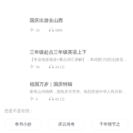
国庆出游去山西
10
5805
三年级起点三年级英语上下
【专业地道领读+重点词汇讲解】，单词|听力|语法|发音轻松搞定！
39
24.1万
祖国万岁｜国庆特辑
家有山河锦绣，国有岁月芳华。热烈庆祝中华人民共和国成立73周年！
6
82.1万
您是不是在找：
奇书小抄
庆云传奇
千年情节之三生三