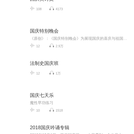
108
4173
国庆特别晚会
《原创》：《国庆特别晚会》为展现国庆的喜庆与祖国的深情我将以具体的场景切入从清晨升旗的庄严到街头巷尾的欢庆到历史与当下的交融，用优美的笔触传递对祖国的热爱与自豪！用诗歌和情感美文形式，歌颂祖国的繁荣富强，祝人民幸福安康！
12
2.9万
法制史国庆班
12
1万
国庆七天乐
魔性早功练习
10
1518
2018国庆吟诵专辑