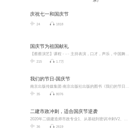
乐）
庆祝七一和国庆节
24
1818
国庆节为祖国献礼
【蔡蔡演艺】课程﹣-﹣主持表演，口才，声乐，中国舞，民族舞。独特的小舞台，专业的录音棚，每一位同学都能成为优秀的小明星。独特的教学模式，轻松上课，快乐学习！知名主持人，舞蹈家，高级教师任职授课！江南总校：河沟街42号三楼 18545856430江北分校...
215
1.7万
我们的节日-国庆节
南京出版传媒集团·南京出版社出版的图书《我们的节日》通过对中国节日文化和节日意义进行深度的挖掘，面向青少年群体构建独具特色的栏目内容，以此丰富春节、元宵节、清明节、端午节、七夕节、中秋节、重阳节等传统节日；六一节、教师节、国庆节等新兴节日的文化内涵和表现形式。促进青少年形成新的节日习俗，提升节日仪式感、认同感。音频作品由金陵朗读者联盟志愿者朗诵，南京音像出版社、金陵图书馆联合制作。
35
8076
二建市政冲刺，适合国庆节逆袭
2020年二级建造师市政专业1、从基础到密训冲刺V2、从精华课程到超压密押V3、0基础同步更新v4、持续更新到2020年考试V5、只要你跟着学让你一次稳拿证V6、渠道超压压题，超压三页纸等独家绝密压题!
36
2619