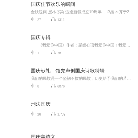
国庆佳节欢乐的瞬间
金秋送爽 层林尽染 适逢新疆成立70周年 ，乌鲁木齐于2025年9月23日迎来党中央和习大大带领的慰问团。新疆各族群众欢欣鼓舞，热烈欢迎。
27
1311
国庆专辑
《我爱你中国》作者：凝嫣心语我爱你中国！我爱你春天蓬勃的秧苗；我爱你秋日金黄的硕果。我爱你中国！我爱你青松气质，我爱你红梅品格！我爱你家乡的甜蔗好像乳汁滋润着我的心窝。我爱你中国，我要把最美的歌儿献给你，我的母亲我的祖国。我爱你中国，我爱...
1
78
国庆献礼！领先声创国庆诗歌特辑
我们的民族是一个坚韧不拔的民族，历史给予我们的苦难都变成了闪着金光的勋章！我们的国家是一个龙腾虎跃的国家，那条巨龙正以不可阻挡之势崛起于神奇的东方！------------------------------------------------值此祖国70周年华诞之际，领先声创以诗歌向祖国献礼！用我们的声音、用我们的热血、用我们的灵魂诵读经典爱国篇章，歌颂我们的祖国！永远繁荣富强！
8
6076
刑法国庆
26
1.7万
国庆美诗文