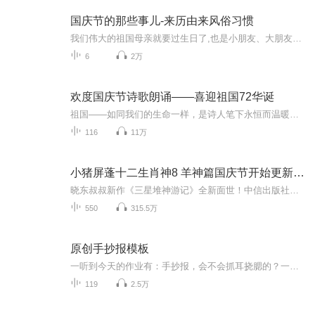
国庆节的那些事儿-来历由来风俗习惯
我们伟大的祖国母亲就要过生日了,也是小朋友、大朋友们最喜欢的“国庆小长假”或说“黄金周”还有说”国庆7天乐”的，说法真是不一而足。那么“国庆节”是怎么来的？自古以来国庆节怎么庆贺？新中国国庆节的来历，以及新中国国庆节的庆贺方式又有哪些呢？ ...
6
2万
欢度国庆节诗歌朗诵——喜迎祖国72华诞
祖国——如同我们的生命一样，是诗人笔下永恒而温暖的主题。在祖国72周年华诞来临之际，特创建这个诗歌朗诵专辑，诵读经典爱国篇章，和大家一起歌颂祖国，向国庆的献礼！祝愿伟大的祖国繁荣富强，祝愿大家国庆节快乐，度过平安快乐的黄金周假期！
116
11万
小猪屏蓬十二生肖神8 羊神篇国庆节开始更新啦！
晓东叔叔新作《三星堆神游记》全新面世！中信出版社出版！京东当当淘宝均有售！点蓝色字收听——《小猪屏蓬爆笑日记2024》《小猪屏蓬爆笑日记2》《小猪屏蓬爆笑日记1》让你笑得喘不上气！《我进故宫当富翁——小猪屏蓬故宫财商笔记》教你成为大富翁！《小...
550
315.5万
原创手抄报模板
一听到今天的作业有：手抄报，会不会抓耳挠腮的？一起来看看，总有您需要的模板在这里。
119
2.5万