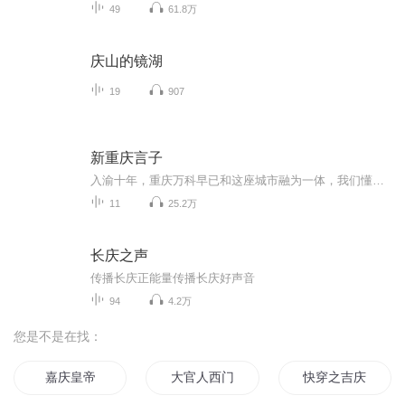
49
61.8万
庆山的镜湖
19
907
新重庆言子
入渝十年，重庆万科早已和这座城市融为一体，我们懂得了这座城市的语言，懂得了她的需要，她的思想，她的肌理。10年之后，用一颗赤忱之心，以最巴渝的方式，致敬城市的美好。小姐姐万方方带你溯说十年美好，发现最有趣、最硬核的重庆万科全景，同时，我们还准备了丰富多彩的线上活动，好玩儿、好耍的…小板凳准备好，一起等到看哟！
11
25.2万
长庆之声
传播长庆正能量传播长庆好声音
94
4.2万
您是不是在找：
嘉庆皇帝
大官人西门庆
快穿之吉庆有余