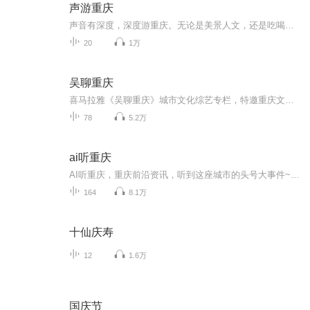
声游重庆
声音有深度，深度游重庆。无论是美景人文，还是吃喝玩乐，爱玩达人带你声游重庆~
20
1万
吴聊重庆
喜马拉雅《吴聊重庆》城市文化综艺专栏，特邀重庆文化知名人物吴扬文先生主持，定位“新重庆时代人文生活表达”红人强档节目，内容涵盖重庆网红城市、热点话题、社会人文生活，推动城市文化复兴，彰显新重庆时代精神与文化自信。
78
5.2万
ai听重庆
AI听重庆，重庆前沿资讯，听到这座城市的头号大事件~~保存下图二维码 微信扫码加入官方听友群 定期粉丝福利放送！我们群里约！1.重庆耳朵所有节目抢先听...
164
8.1万
十仙庆寿
12
1.6万
国庆节