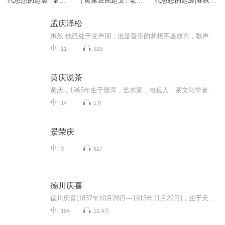
代思想的起源 | 诸子
| 黄巢农民起义 | 老声
代思想的起源|春秋战
百家竞技场
佬演播
国 百家争鸣
孟庆泽松
虽然 他已处于变声期，但是音乐的梦想不愿放弃，歌声中有着他倔强的努力，永不服输才是他生活的准则。学打鼓，学双排键，学唱歌，他在业余时间不停地追逐着自己的梦想，祝福他吧！未来的成功达人！
11
923
黄庆说茶
黄庆，1965年生于普洱，艺术家，电视人，茶文化学者，澜沧古茶首席文化官。著有《古茶古道古风》《古茶传奇》等著作，《千年茶韵》纪录片制作人，茶界大型茶山行活动“寻味问茶”的学术导师。他的狂草书法，将澜沧江的生命律动赓续在鬼神莫测的笔锋；他的摄影机，赶在茶叶文明遗迹被现代破坏之前就收录下那段古朴神秘的历史；他的著作，是茶马古道上的孑立行走的背影。他独到的茶理见解，以及用自己的脚步丈量云南每一寸土地的沧桑，都令茶友为之着迷。我们在此听他讲述，关于世界茶树起源地澜沧江流域古茶文明的...
14
1万
景荣庆
3
827
德川庆喜
德川庆喜(1837年10月28日―1913年11月22日)，生于天保八年9月29日(1837年10月28日)，卒于大正二年(1913年)11月22日。江户幕府第15代将军，也是末代将军。水户藩主德川齐昭的第七子。德川庆喜是德川幕府中的末代将军，被称为最后的”日本王“，也是德川幕府...
184
19.4万