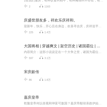
1在我们重庆，有种饮食叫稍午，有种掩饰叫不存在，有种工具叫戳机，有种食品叫蒲裙，有种失望叫哦货，有种恶心叫烦船，有种失败叫洗碗，有种厉害叫猫杀，有种追求叫绕，有种批评叫洗刷，有种佩服叫幺不倒台，有种爱人叫伙计，有种职业叫棒棒，有种结账叫数...
2
1163
庆盛世朋友多，祥欢乐庆祥和。
迎新年，快乐，开心且在身边，欢喜寻吉庆，庆祥送平安。
225
1.4万
大国将相 | 穿越爽文 | 架空历史 | 诸国霸位 | 权谋斗争
内容简介：这部小说设定在一个大争之世，诸国为霸位与利益频起战争的背景之下。故事中，秦国自信地宣称中原诸国，纵有霸魏、富齐，亦不堪一击，待其兴起，天下诸国，皆要覆亡。然而，少梁国（又称二秦）与秦国同宗同源，秦国请求借道攻打魏国时，少梁国拒...
597
3.1万
宋庆龄传
86
1.8万
嘉庆皇帝
乾隆皇帝何以坐视和珅富可敌国？嘉庆帝顒琰亲政伊始，便杀了巨贪和珅，为民除害，小说刻画了嘉庆皇帝丰满立体的性格，揭示出一直在父皇庇佑下的弱主如何在政治风雨的洗礼中艰难地挣扎的痛苦心路历程。