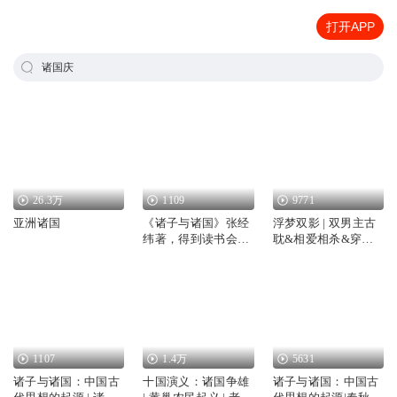
打开APP
诸国庆
26.3万
1109
9771
亚洲诸国
《诸子与诸国》张经
浮梦双影 | 双男主古
纬著，得到读书会领
耽&相爱相杀&穿越&
读
诸国混战
1107
1.4万
5631
诸子与诸国：中国古
十国演义：诸国争雄
诸子与诸国：中国古