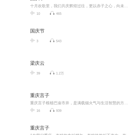
十月欢歌里，我们共庆辉煌过往，更以赤子之心，向未来书写滚烫的誓言——这盛世，值得我们以热爱相拥。
10
465
国庆节
3
543
梁庆云
39
1.2万
重庆言子
重庆言子根植巴渝市井，是满载烟火气与生活智慧的方言俗语、俏皮歇后语。书中甄选大量地道妙语，猫抓糍粑 —— 脱不了爪爪、癞疙宝打呵欠 —— 口气大等句句鲜活传神。阿乐以轻松诙谐的演绎，带你品读原汁原味渝味话语，沉浸式领略山城独有的幽默底蕴与鲜...
16
939
重庆言子