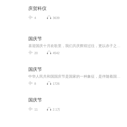
庆贺科仪
4
3639
国庆节
喜迎国庆十月欢歌里，我们共庆辉煌过往，更以赤子之心，向未来书写滚烫的誓言——这盛世，值得我们以热爱相拥。
20
4542
国庆节
中华人民共和国国庆节是国家的一种象征，是伴随着国家的出现而出现的。让我们用诗歌朗诵歌颂祖国的繁荣富强，国泰民安。
8
1726
国庆节
11
2.1万