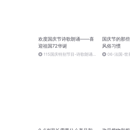
欢度国庆节诗歌朗诵——喜
国庆节的那些
迎祖国72华诞
风俗习惯
115国庆特别节目-诗歌朗诵-
06-法国-
中国梦
国庆节的那些