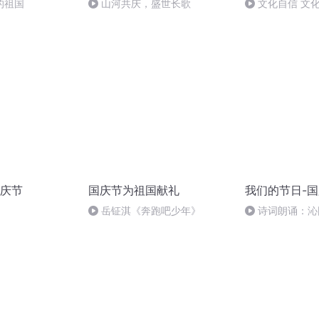
的祖国
山河共庆，盛世长歌
文化自信 文
庆节
国庆节为祖国献礼
我们的节日-
岳钲淇《奔跑吧少年》
诗词朗诵：沁
读者：张继军