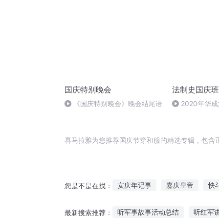
国庆特别晚会
法制史国庆班
《国庆特别晚会》晚会结尾语
2020年华
法制史马志冰 (1
喜马拉雅为您推荐国庆节穿和服的精选专辑，包含
安庆年记事
嘉庆皇帝
快
您是不是在找：
重生之西门庆
千年情节之三
听军事故事活动总结
听红军
最新搜索推荐：