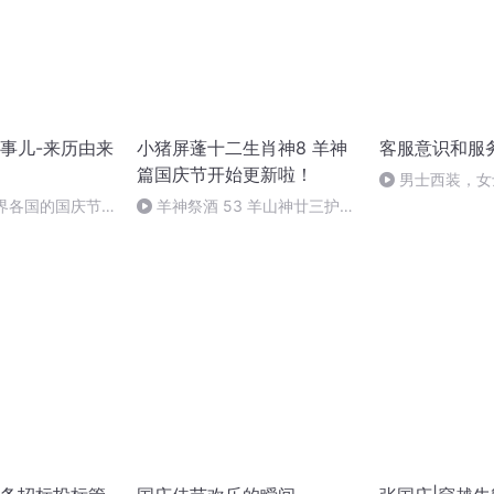
事儿-来历由来
小猪屏蓬十二生肖神8 羊神
客服意识和服
篇国庆节开始更新啦！
男士西装，女
世界各国的国庆节-
羊神祭酒 53 羊山神廿三护祭
事儿
坛 敬天地白泽做祭酒（4）