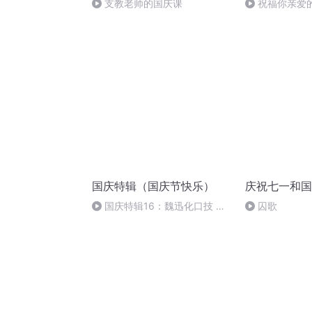
支教老师的国庆课
祝福你亲爱
国庆特辑（国庆节快乐）
庆祝七一和国
国庆特辑16：魏迅化口技 二
囚歌
胡 东方红+一般唱法和原生态