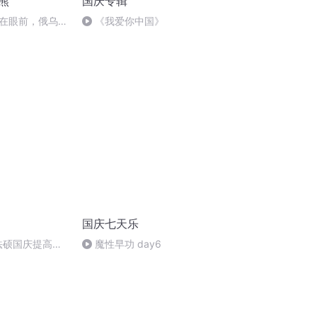
熊
国庆专辑
在眼前，俄乌冲
《我爱你中国》
将会如何发展？
国庆七天乐
成法硕国庆提高班
魔性早功 day6