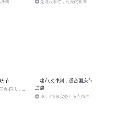
化强国
怎能没有你，可爱的祖国
国庆节
二建市政冲刺，适合国庆节
逆袭
园春·国庆，朗
36.《市政实务》考点精讲第
36节课_2020926212025