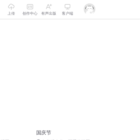
上传
创作中心
有声出版
客户端
国庆节