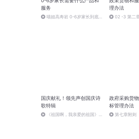
0-6岁家长需要什么产品和
政采货物和服
服务
理办法
喵姐高寿岩 0-6岁家长到底需
02 -3 第二
要什么产品和服务
国庆献礼！领先声创国庆诗
政府采购货物
歌特辑
标管理办法
《祖国啊，我亲爱的祖国》温
第七章附则
婉