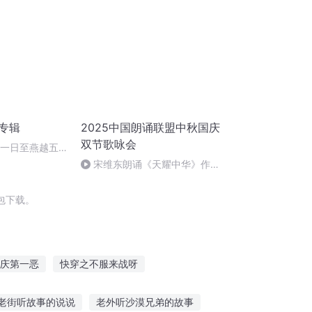
诵专辑
2025中国朗诵联盟中秋国庆
双节歌咏会
月一日至燕越五
赋》组律18首
宋维东朗诵《天耀中华》作
者：碑林路人
包下载。
庆第一恶
快穿之不服来战呀
节
穿越之大庆帝国
重生西门庆
老街听故事的说说
老外听沙漠兄弟的故事