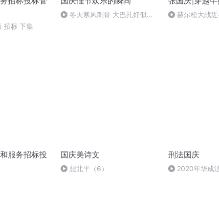
务招标投标管
国庆佳节欢乐的瞬间
张国庆|穿越牛
冬天寒风刺骨 大巴扎好似温
赫尔松大战近
暖的春天
突的关键之战，
章 招标 下集
和服务招标投
国庆美诗文
刑法国庆
想北平（6）
2020年华
刑法陈 (26)