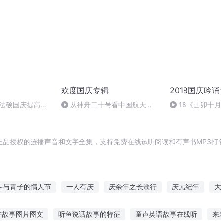
欢度国庆专辑
2018国庆吟
成法硕国庆提高班
从神舟二十号看中国航天
18《己卯十
2)
的“隐形实力”
日罹狴犴有感而
文天祥 自由吟诵
正品授权的连播声音和文字全集，支持免费在线试听阅读和有声书MP3打
斗与青子的情人节
一人有庆
庆余年之长歌行
庆元纪年
大
生三世
重庆儿女
庆阳成长手札
大庆皇太子
那年那月那时
讲故事图片图文
听鱼说话故事的特征
童声英语故事在线听
来