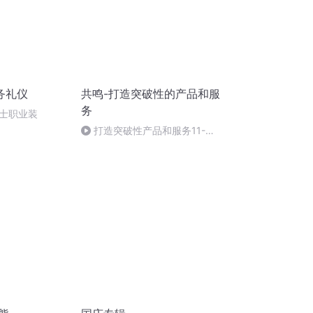
务礼仪
共鸣-打造突破性的产品和服
务
士职业装
打造突破性产品和服务11-大
结局-怎样才能获得并保持市场
领导地位