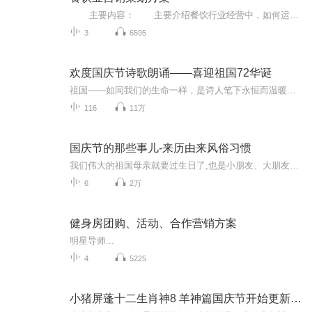
主要内容： 主要介绍餐饮行业经营中，如何运用最新的思维，根据店的项目特点，设计出适合此店的运营商业模式！没有商业模式不要开公司，没有商业模式不要开店。为什么很多餐饮店开了不赢利，开了没有顾客，开了不到半年就关门了，主要在商业模式上出问题，没有一套自已的商业模式！要想在短时间内快速的把餐饮店或饭店做火爆，除了装修的风格新颖外，必须在运营模式上创新。即有一套商业模式的运营方法。此专辑主要讲商业模式在餐饮业中如何设计引流，截流，回流，裂变等策略及方案；同时...
3
6595
欢度国庆节诗歌朗诵——喜迎祖国72华诞
祖国——如同我们的生命一样，是诗人笔下永恒而温暖的主题。在祖国72周年华诞来临之际，特创建这个诗歌朗诵专辑，诵读经典爱国篇章，和大家一起歌颂祖国，向国庆的献礼！祝愿伟大的祖国繁荣富强，祝愿大家国庆节快乐，度过平安快乐的黄金周假期！
116
11万
国庆节的那些事儿-来历由来风俗习惯
我们伟大的祖国母亲就要过生日了,也是小朋友、大朋友们最喜欢的“国庆小长假”或说“黄金周”还有说”国庆7天乐”的，说法真是不一而足。那么“国庆节”是怎么来的？自古以来国庆节怎么庆贺？新中国国庆节的来历，以及新中国国庆节的庆贺方式又有哪些呢？ ...
6
2万
健身房团购、活动、合作营销方案
明星导师...
4
5225
小猪屏蓬十二生肖神8 羊神篇国庆节开始更新啦！