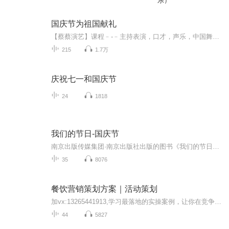
乐）
国庆节为祖国献礼
【蔡蔡演艺】课程﹣-﹣主持表演，口才，声乐，中国舞，民族舞。独特的小舞台，专业的录音棚，每一位同学都能成为优秀的小明星。独特的教学模式，轻松上课，快乐学习！知名主持人，舞蹈家，高级教师任职授课！江南总校：河沟街42号三楼 18545856430江北分校...
215
1.7万
庆祝七一和国庆节
24
1818
我们的节日-国庆节
南京出版传媒集团·南京出版社出版的图书《我们的节日》通过对中国节日文化和节日意义进行深度的挖掘，面向青少年群体构建独具特色的栏目内容，以此丰富春节、元宵节、清明节、端午节、七夕节、中秋节、重阳节等传统节日；六一节、教师节、国庆节等新兴节日的文化内涵和表现形式。促进青少年形成新的节日习俗，提升节日仪式感、认同感。音频作品由金陵朗读者联盟志愿者朗诵，南京音像出版社、金陵图书馆联合制作。
35
8076
餐饮营销策划方案｜活动策划
加vx:13265441913,学习最落地的实操案例，让你在竞争中，立于不败之地，如果你在经营中有疑问，如果产品卖不出去，马上加佳成老师vx,老师将在微信中一对一指导你，快速帮你解决问题， 同时学习更多有用的学习内容。
44
5827