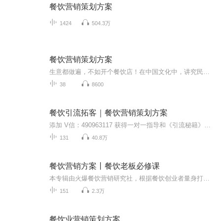
餐饮营销策划方案
1424
504.3万
餐饮营销策划方案
生意都做遍，不如开个餐饮店！在中国文化中，讲究民以食为天。在中国经济中，传统文化决定行业发展空间。中国的餐饮业从古至今都是一个生机勃勃的朝阳产业，对目前的创业者来说，也是比较具有吸引力的行业之一。与此同时，消费大众对吃的要求也在逐渐增长，不单在口味上，对餐饮味觉有更高的品质要求，而且在餐饮空间设计、视觉策划等方面也都有了更加明确的需求。...
38
8600
餐饮引流拓客｜餐饮营销策划方案
添加 V信：490963117 获得一对一指导和《引流秘籍》电子书一本点击蓝色字并订阅，即可学习更多《营销策划 | 营销策略 | 拓客方案》2020年一场突然袭击的疫情，对餐 饮业产生巨大的影响，据估计春节期间的餐饮损失高达5000亿。毫无疑问，这一场突发事件，打...
131
40.8万
餐饮营销方案丨餐饮老板必修课
本专辑由火爆餐饮营销研究社，根据餐饮创业者量身打造。公号【火爆餐饮营销研究社】做餐饮不容易，我是金叔，每天为你分享餐饮经营策略营销技巧，每天学习一点点，坚持带来大改变。火爆餐饮营销研究社。，专注破解餐厅经营难题。用最低的成本，帮助餐厅走...
151
2.3万
餐饮业营销策划方案