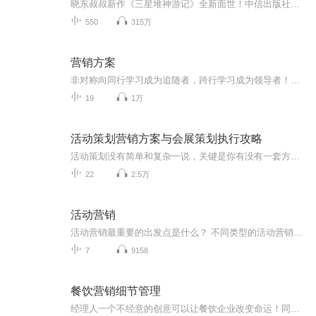
晓东叔叔新作《三星堆神游记》全新面世！中信出版社出版！京东当当淘宝均有售！点蓝色字收听——《小猪屏蓬爆笑日记2024》《小猪屏蓬爆笑日记2》《小猪屏蓬爆笑日记1》让你笑得喘不上气！《我进故宫当富翁——小猪屏蓬故宫财商笔记》教你成为大富翁！《小...
550
315万
营销方案
非对称向同⾏学习成为追随者，跨⾏学习成为领导者！运⽤跨界视⾓出发，带您在产品同质化，竞争加剧的时代下，树⽴营销核⼼差异化竞争⼒。专业通过对国内外全⾏业营销的极致研究，由营销实战专家，专业技术团队⽀持，现场为企业定制专属个性化营销⽅案，促...
19
1万
活动策划营销方案与会展策划执行攻略
活动策划没有简单和复杂一说，关键是你有没有一套方法，有没有遵循方法，策划成功的关键，是为所有的参与者创造机会。那么接下来的分享，我们就基于活动策划和会务的操作思路，帮大家梳理从主题策划到活动执行的全流程。其实无论是做活动促销策划、企业营销策划、论坛策划，还是展览策划，作为策划人员，你必须要经过这三个步骤的思考，并想尽一切办法去实现它。1.站在促进产业、推动企业发展的角度，结合当下热点设计主题2.从推广产业、拉动需求的角度去整合各方资源...
22
2.5万
活动营销
活动营销最重要的出发点是什么？ 不同类型的活动营销的核心要点是什么？ 现场型活动最大的特点是什么？ 如何评估一场活动的效果（失败的、成功的、卓越的）？...
7
9158
餐饮营销细节管理
经理人一个不经意的创意可以让餐饮企业改变命运！同样的菜品在不同的地方、不同的时间产生不同的价值，这就是餐饮营销的无限魅力。【专辑联络】 创业领域知识内容服务商不求知识最牛逼，只愿连接更鲜活！互联网营销商学院首席创业导师：东越，欢迎交流学习：微.信15676447137 目录总论：经营健康酒店餐饮做健康的老板，餐饮经营不可忽视的十六大陷阱！...