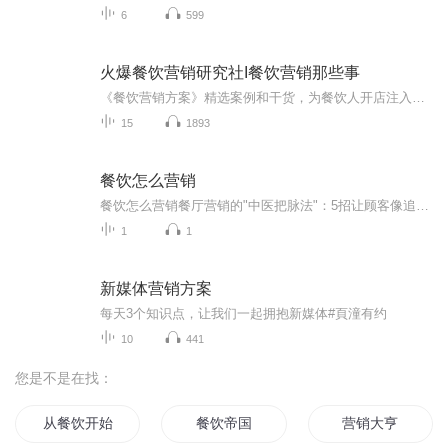
6
599
火爆餐饮营销研究社I餐饮营销那些事
《餐饮营销方案》精选案例和干货，为餐饮人开店注入新的活力与新的思维。主播简介：金叔火爆餐饮营销研究社创始人餐饮营销顾问餐饮排队营销开创者支付宝大学认证讲师多家知名餐饮企业营销外脑年服务餐饮企业近千家专注餐饮行业营销解读，做有案例，有思想，有深度，有温度的餐饮人学习电台
15
1893
餐饮怎么营销
餐饮怎么营销餐厅营销的"中医把脉法"：5招让顾客像追剧一样追你的店 看见对面新开的火锅店天天排长队，你家服务员却闲得在门口跳广场舞？别急，今天咱们不聊那些"充值送鸡蛋"的老套路，换个姿势——用中医的智慧给餐厅做场"经络疏通"。 （声明：本人...
1
1
新媒体营销方案
每天3个知识点，让我们一起拥抱新媒体#頁潼有约
10
441
您是不是在找：
从餐饮开始的修仙之路
餐饮帝国
营销大亨