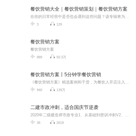
餐饮营销大全｜餐饮营销策划｜餐饮营销方案
在你的日常经营中是否也会遇到这些问题？该专辑将为你解答，并给出合理的解决方案。1、低价内卷现象的影响。2、低价竞争导致利润下降。3、营销策略同质化严重。4、顾客忠诚度不高。5、新品牌进入门槛低。6、如何解决营销策略同质化？7、如何提升顾客忠诚度...
3
129
餐饮营销方案
餐饮营销方案
889
50.3万
餐饮营销方案丨5分钟学餐饮营销
《餐饮营销方案》精选案例和干货，为餐饮人开店注入新的活力与新的思维。主播简介：金叔火爆餐饮营销研究社创始人餐饮营销顾问餐饮排队营销开创者支付宝大学认证讲师多家知名餐饮企业营销外脑年服务餐饮企业近千家专注餐饮行业营销解读，做有案例，有思想...
940
139万
二建市政冲刺，适合国庆节逆袭
2020年二级建造师市政专业1、从基础到密训冲刺V2、从精华课程到超压密押V3、0基础同步更新v4、持续更新到2020年考试V5、只要你跟着学让你一次稳拿证V6、渠道超压压题，超压三页纸等独家绝密压题!
36
2619