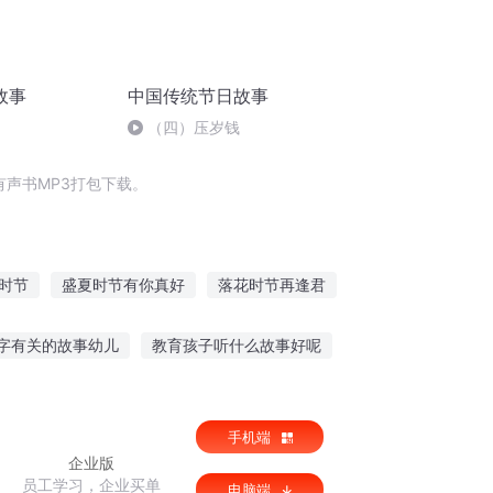
故事
中国传统节日故事
（四）压岁钱
声书MP3打包下载。
时节
盛夏时节有你真好
落花时节再逢君
时节
快斗与青子的情人节
黑白节奏
字有关的故事幼儿
教育孩子听什么故事好呢
听大象讲故事原文图片
手机端
企业版
员工学习，企业买单
电脑端