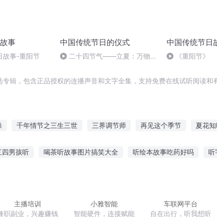
故事
中国传统节日的仪式
中国传统节日
日故事-重阳节
二十四节气——立夏：万物繁
《重阳节》
茂
选专辑，包含正品授权的连播声音和文字全集，支持免费在线试听阅读和有
操
千年情节之三生三世
三界调节师
再见这个季节
夏花知
节到了
那一年落雪时节
夜中章节
迟到的春节
那年那月那
三四男孩听
喝茶听故事图片搞笑大全
听绘本故事吃药好吗
听
生命拔节之时
上帝在细节里
的人怎么描述他们
小熊星空故事在线听
孩子多大培养听故事能力
公主故事画画
免费下载听故事米小圈
你喜不喜欢听故事
主播培训
小雅智能
车联网平台
兼职副业，兴趣赚钱
智能硬件，连接赋能
自在出行，听我想听