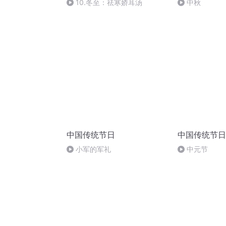
10.冬至：祛寒娇耳汤
中秋
中国传统节日
中国传统节日
小军的军礼
中元节