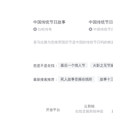
中国传统节日故事
中国传统节日
白蛇传奇
中国传统节
喜马拉雅为您推荐国庆节是中国的传统节日吗的精
最后一个情人节
火影之无节
您是不是在找：
我们一起的下一个季节
愚人
死人故事音频在线听
故事十
最新搜索推荐：
十二个情人节
等爱季节
小孩听故事哭了视频
听故事
海贼最新故事在线听
听白雪
云剪辑
开放平台
在线音频剪辑神器