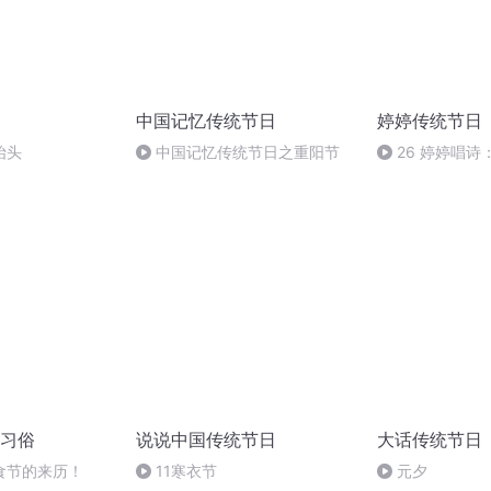
中国记忆传统节日
婷婷传统节日
抬头
中国记忆传统节日之重阳节
26 婷婷唱
思家》
习俗
说说中国传统节日
大话传统节日
食节的来历！
11寒衣节
元夕