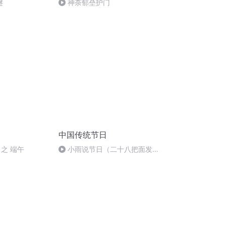
谜
神荼郁垒护门
中国传统节日
之 端午
小雨说节日（二十八把面发
二十九蒸馒头）