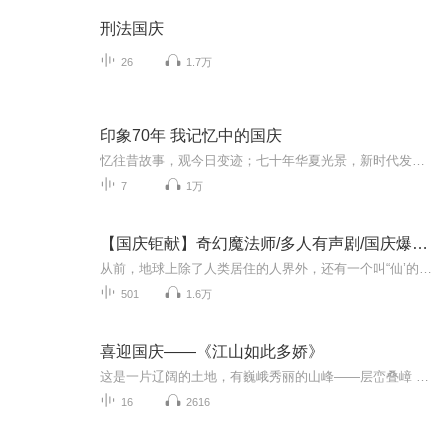
刑法国庆
26
1.7万
印象70年 我记忆中的国庆
忆往昔故事，观今日变迹；七十年华夏光景，新时代发展变迁。用声音走过时间的长河，以温度感受记忆中的故事。
7
1万
【国庆钜献】奇幻魔法师/多人有声剧/国庆爆更七天乐
从前，地球上除了人类居住的人界外，还有一个叫“仙’的种族，居住在一个叫'地海”的异世界--也就是所谓的仙界。海内有三岛，上岛蓬菜，居神仙，中岛美蓉，居天仙，下岛源，居地仙。三岛中央，是考较群仙功力的场所--紫府。仙族族人考核升级，可以由地仙升...
501
1.6万
喜迎国庆——《江山如此多娇》
这是一片辽阔的土地，有巍峨秀丽的山峰——层峦叠嶂 ；这是一片广袤的土地，有奔流不息的江河——百折不回 ；这是一片富饶的土地，有波涛澎湃的大海——深邃无垠； 这是一片神奇的土地，千年运河、万里长城 。江山如此多娇，文明如此灿烂！这是我的祖国，瞰祖国大好河山，品中华人文之美！
16
2616