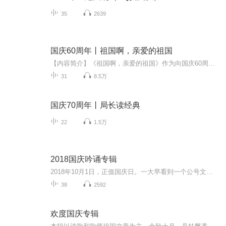
35
2639
国庆60周年丨祖国啊，亲爱的祖国
【内容简介】《祖国啊，亲爱的祖国》作为向国庆60周年献礼的重点出版物，由当代著名诗人、河北省作家协会副主席、《诗选刊》杂志主编郁葱担任主编；由中央人民广播电台著名播音指导方明、雅坤和著名朗诵艺术家瞿弦和、张筠英联袂朗诵，倾情演绎。祖国，如...
31
8.5万
国庆70周年丨局长读经典
22
1.5万
2018国庆吟诵专辑
2018年10月1日，正值国庆日。一大早看到一个公号文章，正是文天祥的《己卯十月一日至燕越五日罹狴犴有感而赋》。当然，彼十一非当今的十一。不过数字的巧合还是让人感触，今天拿来读一读，体味一番历史英杰的民族情怀，恰也当时。 根据诗题来看，这组诗是写于十月一日至十月五日之间，是文天祥被俘之后所作，这些诗作不仅有凛凛正气，更也能看的到他百端交集的复杂情感。另一首于右任先生的《望大陆》，微信公号有称《望乡》，一句“山之上国之殇”荡气回肠，一并兴起拿来读了一读。仓促间多有瑕疵...
38
2592
欢度国庆专辑