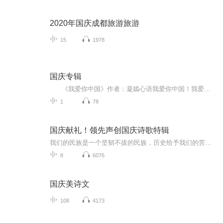
2020年国庆成都旅游旅游
15
1978
国庆专辑
《我爱你中国》作者：凝嫣心语我爱你中国！我爱你春天蓬勃的秧苗；我爱你秋日金黄的硕果。我爱你中国！我爱你青松气质，我爱你红梅品格！我爱你家乡的甜蔗好像乳汁滋润着我的心窝。我爱你中国，我要把最美的歌儿献给你，我的母亲我的祖国。我爱你中国，我爱...
1
78
国庆献礼！领先声创国庆诗歌特辑
我们的民族是一个坚韧不拔的民族，历史给予我们的苦难都变成了闪着金光的勋章！我们的国家是一个龙腾虎跃的国家，那条巨龙正以不可阻挡之势崛起于神奇的东方！------------------------------------------------值此祖国70周年华诞之际，领先声创以诗歌向祖国献礼！用我们的声音、用我们的热血、用我们的灵魂诵读经典爱国篇章，歌颂我们的祖国！永远繁荣富强！
8
6076
国庆美诗文
108
4173