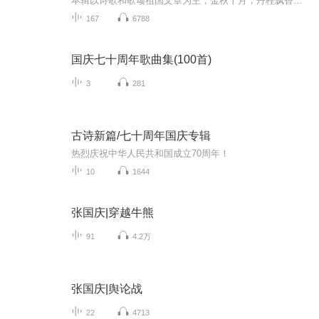
本辑以诗歌和歌颂祖国文章为主，金秋十月，丹桂飘香，在这个充满丰收喜悦的季节里，我们满怀激动和自豪，迎来了中华人民共和国76周年华诞。这不仅是一个庄重的纪念日，更是全体中华儿女共同欢庆的盛大的节日，承载着深厚的民族情感和历史意义.
167
6788
国庆七十周年歌曲集(100首)
3
281
古诗新篇/七十周年国庆专辑
热烈庆祝中华人民共和国成立70周年！
10
1644
张国庆|穿越牛熊
91
4.2万
张国庆|舆论战
22
4713