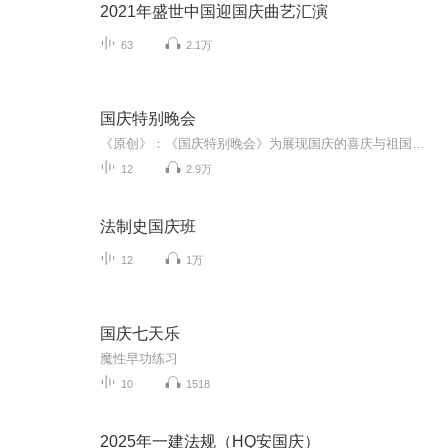
2021年盛世中国迎国庆曲艺汇演
63
2.1万
国庆特别晚会
《原创》：《国庆特别晚会》为展现国庆的喜庆与祖国的深情我将以具体的场景切入从清晨升旗的庄严到街头巷尾的欢庆到历史与当下的交融，用优美的笔触传递对祖国的热爱与自豪！用诗歌和情感美文形式，歌颂祖国的繁荣富强，祝人民幸福安康！
12
2.9万
法制史国庆班
12
1万
国庆七天乐
魔性早功练习
10
1518
2025年一建法规（HQ安国庆）