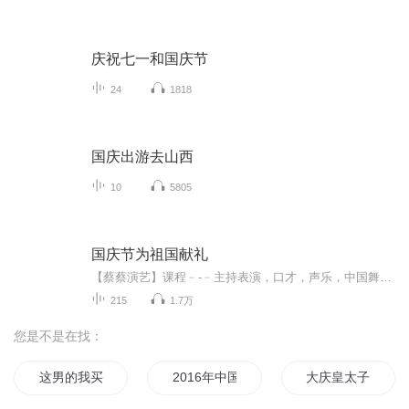
庆祝七一和国庆节
24
1818
国庆出游去山西
10
5805
国庆节为祖国献礼
【蔡蔡演艺】课程﹣-﹣主持表演，口才，声乐，中国舞，民族舞。独特的小舞台，专业的录音棚，每一位同学都能成为优秀的小明星。独特的教学模式，轻松上课，快乐学习！知名主持人，舞蹈家，高级教师任职授课！江南总校：河沟街42号三楼 18545856430江北分校...
215
1.7万
您是不是在找：
这男的我买了
2016年中国风水大师排名
大庆皇太子