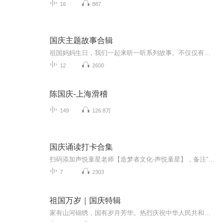
16
887
国庆主题故事合辑
祖国妈妈生日，我们一起来听一听系列故事。不仅仅有《我的祖国》，还有红军故事，也有关于战争的故事，让大家体会到和平年代的不易。
12
2600
陈国庆-上海滑稽
149
126.8万
国庆诵读打卡合集
扫码添加声悦童星老师【造梦者文化-声悦童星】，备注“诵读打卡”报名，已添加好友的，直接发送“诵读打卡”报名，报名成功后进入社群。
7
2303
祖国万岁｜国庆特辑
家有山河锦绣，国有岁月芳华。热烈庆祝中华人民共和国成立73周年！