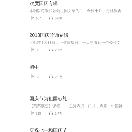
欢度国庆专辑
本辑以诗歌和歌颂祖国文章为主，金秋十月，丹桂飘香，在这个充满丰收喜悦的季节里，我们满怀激动和自豪，迎来了中华人民共和国76周年华诞。这不仅是一个庄重的纪念日，更是全体中华儿女共同欢庆的盛大的节日，承载着深厚的民族情感和历史意义.
167
6788
2018国庆吟诵专辑
2018年10月1日，正值国庆日。一大早看到一个公号文章，正是文天祥的《己卯十月一日至燕越五日罹狴犴有感而赋》。当然，彼十一非当今的十一。不过数字的巧合还是让人感触，今天拿来读一读，体味一番历史英杰的民族情怀，恰也当时。 根据诗题来看，这组诗是写于十月一日至十月五日之间，是文天祥被俘之后所作，这些诗作不仅有凛凛正气，更也能看的到他百端交集的复杂情感。另一首于右任先生的《望大陆》，微信公号有称《望乡》，一句“山之上国之殇”荡气回肠，一并兴起拿来读了一读。仓促间多有瑕疵...
38
2592
初中
68
2.9万
国庆节为祖国献礼
【蔡蔡演艺】课程﹣-﹣主持表演，口才，声乐，中国舞，民族舞。独特的小舞台，专业的录音棚，每一位同学都能成为优秀的小明星。独特的教学模式，轻松上课，快乐学习！知名主持人，舞蹈家，高级教师任职授课！江南总校：河沟街42号三楼 18545856430江北分校...
215
1.7万
庆祝七一和国庆节