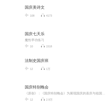
国庆美诗文
108
4173
国庆七天乐
魔性早功练习
10
1518
法制史国庆班
12
1万
国庆特别晚会
《原创》：《国庆特别晚会》为展现国庆的喜庆与祖国的深情我将以具体的场景切入从清晨升旗的庄严到街头巷尾的欢庆到历史与当下的交融，用优美的笔触传递对祖国的热爱与自豪！用诗歌和情感美文形式，歌颂祖国的繁荣富强，祝人民幸福安康！
12
2.9万