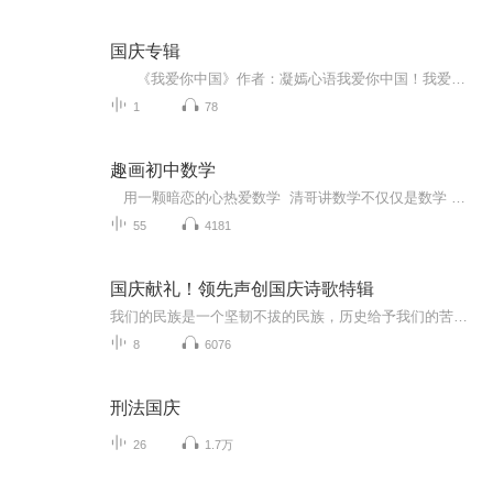
国庆专辑
《我爱你中国》作者：凝嫣心语我爱你中国！我爱你春天蓬勃的秧苗；我爱你秋日金黄的硕果。我爱你中国！我爱你青松气质，我爱你红梅品格！我爱你家乡的甜蔗好像乳汁滋润着我的心窝。我爱你中国，我要把最美的歌儿献给你，我的母亲我的祖国。我爱你中国，我爱...
1
78
趣画初中数学
用一颗暗恋的心热爱数学 清哥讲数学不仅仅是数学 ！ 陪孩子学数学从初一从高中，陪伴是最好的告白！...
55
4181
国庆献礼！领先声创国庆诗歌特辑
我们的民族是一个坚韧不拔的民族，历史给予我们的苦难都变成了闪着金光的勋章！我们的国家是一个龙腾虎跃的国家，那条巨龙正以不可阻挡之势崛起于神奇的东方！------------------------------------------------值此祖国70周年华诞之际，领先声创以诗歌向祖国献礼！用我们的声音、用我们的热血、用我们的灵魂诵读经典爱国篇章，歌颂我们的祖国！永远繁荣富强！
8
6076
刑法国庆
26
1.7万