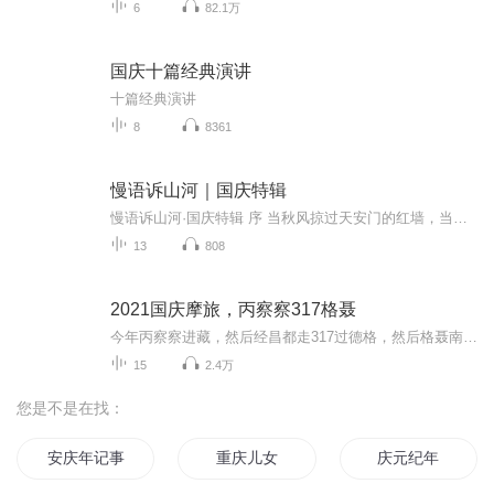
6
82.1万
国庆十篇经典演讲
十篇经典演讲
8
8361
慢语诉山河｜国庆特辑
慢语诉山河·国庆特辑 序 当秋风掠过天安门的红墙，当桂香漫过万里长江的碧波，我总愿慢下脚步，以声为笔，轻轻描摹这山河的模样。 不必追赶喧嚣的潮，也无需堆砌华丽的词——这一辑里，每一段朗诵都是心底的低语：是对着塞北草原的星子说“国泰”，是向着...
13
808
2021国庆摩旅，丙察察317格聂
今年丙察察进藏，然后经昌都走317过德格，然后格聂南线，最后沙溪古镇收尾。
15
2.4万
您是不是在找：
安庆年记事
重庆儿女
庆元纪年