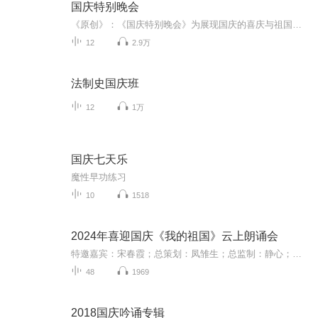
国庆特别晚会
《原创》：《国庆特别晚会》为展现国庆的喜庆与祖国的深情我将以具体的场景切入从清晨升旗的庄严到街头巷尾的欢庆到历史与当下的交融，用优美的笔触传递对祖国的热爱与自豪！用诗歌和情感美文形式，歌颂祖国的繁荣富强，祝人民幸福安康！
12
2.9万
法制史国庆班
12
1万
国庆七天乐
魔性早功练习
10
1518
2024年喜迎国庆《我的祖国》云上朗诵会
特邀嘉宾：宋春霞；总策划：凤雏生；总监制：静心；总导演：化虹；执行总监：莺子；主持人：静心 化虹
48
1969
2018国庆吟诵专辑