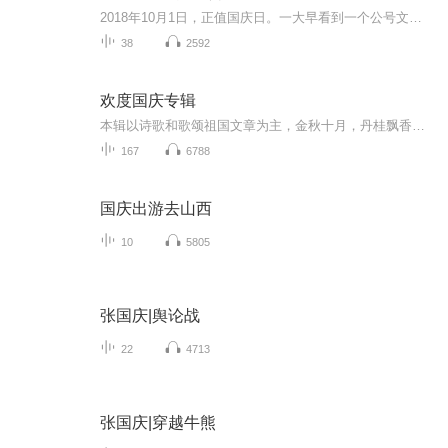
2018年10月1日，正值国庆日。一大早看到一个公号文章，正是文天祥的《己卯十月一日至燕越五日罹狴犴有感而赋》。当然，彼十一非当今的十一。不过数字的巧合还是让人感触，今天拿来读一读，体味一番历史英杰的民族情怀，恰也当时。 根据诗题来看，这组诗是写于十月一日至十月五日之间，是文天祥被俘之后所作，这些诗作不仅有凛凛正气，更也能看的到他百端交集的复杂情感。另一首于右任先生的《望大陆》，微信公号有称《望乡》，一句“山之上国之殇”荡气回肠，一并兴起拿来读了一读。仓促间多有瑕疵...
38
2592
欢度国庆专辑
本辑以诗歌和歌颂祖国文章为主，金秋十月，丹桂飘香，在这个充满丰收喜悦的季节里，我们满怀激动和自豪，迎来了中华人民共和国76周年华诞。这不仅是一个庄重的纪念日，更是全体中华儿女共同欢庆的盛大的节日，承载着深厚的民族情感和历史意义.
167
6788
国庆出游去山西
10
5805
张国庆|舆论战
22
4713
张国庆|穿越牛熊