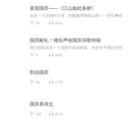
喜迎国庆——《江山如此多娇》
这是一片辽阔的土地，有巍峨秀丽的山峰——层峦叠嶂 ；这是一片广袤的土地，有奔流不息的江河——百折不回 ；这是一片富饶的土地，有波涛澎湃的大海——深邃无垠； 这是一片神奇的土地，千年运河、万里长城 。江山如此多娇，文明如此灿烂！这是我的祖国，瞰祖国大好河山，品中华人文之美！
16
2616
国庆献礼！领先声创国庆诗歌特辑
我们的民族是一个坚韧不拔的民族，历史给予我们的苦难都变成了闪着金光的勋章！我们的国家是一个龙腾虎跃的国家，那条巨龙正以不可阻挡之势崛起于神奇的东方！------------------------------------------------值此祖国70周年华诞之际，领先声创以诗歌向祖国献礼！用我们的声音、用我们的热血、用我们的灵魂诵读经典爱国篇章，歌颂我们的祖国！永远繁荣富强！
8
6076
刑法国庆
26
1.7万
国庆美诗文
108
4173