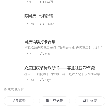
6
82.1万
陈国庆-上海滑稽
149
126.8万
国庆诵读打卡合集
扫码添加声悦童星老师【造梦者文化-声悦童星】，备注“诵读打卡”报名，已添加好友的，直接发送“诵读打卡”报名，报名成功后进入社群。
7
2303
欢度国庆节诗歌朗诵——喜迎祖国72华诞
祖国——如同我们的生命一样，是诗人笔下永恒而温暖的主题。在祖国72周年华诞来临之际，特创建这个诗歌朗诵专辑，诵读经典爱国篇章，和大家一起歌颂祖国，向国庆的献礼！祝愿伟大的祖国繁荣富强，祝愿大家国庆节快乐，度过平安快乐的黄金周假期！
116
11万
您是不是在找：
英灵颂歌
重生死党爱上我
颂世剑魔