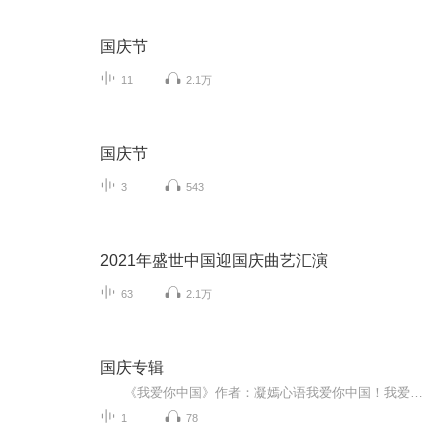
国庆节
11
2.1万
国庆节
3
543
2021年盛世中国迎国庆曲艺汇演
63
2.1万
国庆专辑
《我爱你中国》作者：凝嫣心语我爱你中国！我爱你春天蓬勃的秧苗；我爱你秋日金黄的硕果。我爱你中国！我爱你青松气质，我爱你红梅品格！我爱你家乡的甜蔗好像乳汁滋润着我的心窝。我爱你中国，我要把最美的歌儿献给你，我的母亲我的祖国。我爱你中国，我爱...
1
78