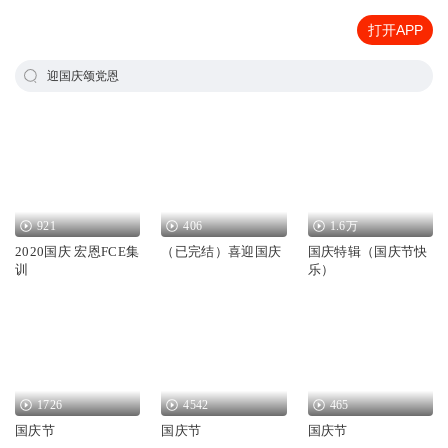
打开APP
迎国庆颂党恩
921
406
1.6万
2020国庆 宏恩FCE集
（已完结）喜迎国庆
国庆特辑（国庆节快
训
乐）
1726
4542
465
国庆节
国庆节
国庆节