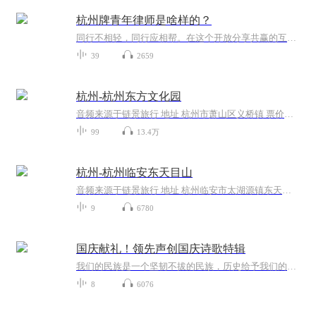
杭州牌青年律师是啥样的？
同行不相轻，同行应相帮。在这个开放分享共赢的互联网时代，杭州市司法局杭州市律师协会为杭州青年律师做了很多实事，营造了很好的学习氛围、活动氛围和交流氛围，为杭州司法点赞，为杭州律协打call! 律小匠，有幸身为杭州青年律师中的一员，行走在律途上从中吸收了很多养分，汲取了很多知识，结识了很多朋友，感谢前辈，感恩律协，感激同行者。 车俊书记曾号召培养浙江牌年轻干部，希望有一天律界也可以骄傲地说要培养杭州牌青年律师！ 大家可能会奇怪，到底做了些什么事情呢？下面请听律小匠为大家娓娓道来。
39
2659
杭州-杭州东方文化园
音频来源于链景旅行 地址 杭州市萧山区义桥镇 票价描述 所有入园游客均须购买本景区门票，全年开放时间为7：30——17：00，固定节目《观音显圣》每天演示四场，分别为9：00—9：20 、10：30—10：50、13：00—13：20 、14：30—14：50。以上时间如有变动，...
99
13.4万
杭州-杭州临安东天目山
音频来源于链景旅行 地址 杭州临安市太湖源镇东天目村 票价描述 暂无 开放时间 全天 乘车信息 暂无
9
6780
国庆献礼！领先声创国庆诗歌特辑
我们的民族是一个坚韧不拔的民族，历史给予我们的苦难都变成了闪着金光的勋章！我们的国家是一个龙腾虎跃的国家，那条巨龙正以不可阻挡之势崛起于神奇的东方！------------------------------------------------值此祖国70周年华诞之际，领先声创以诗歌向祖国献礼！用我们的声音、用我们的热血、用我们的灵魂诵读经典爱国篇章，歌颂我们的祖国！永远繁荣富强！
8
6076