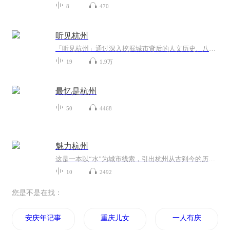
8
470
听见杭州
「听见杭州」通过深入挖掘城市背后的人文历史、八卦杂谈、奇闻异事、浪漫爱情等故事，立体构建城市内涵，给游客提供更个性化更具体的旅行解决方案、旅游市场调研服务。
19
1.9万
最忆是杭州
50
4468
魅力杭州
这是一本以“水”为城市线索，引出杭州从古到今的历史变迁和城市发展的城市立体名片书。本书面向大众人群，以介绍杭州历史、风景、发展为主要目的。本书分为7个主题：余杭往事、西湖云水、灵隐禅踪、钱江弄潮、信步御街、繁华杭州（钱江新城）、魅力杭州（...
10
2492
您是不是在找：
安庆年记事
重庆儿女
一人有庆