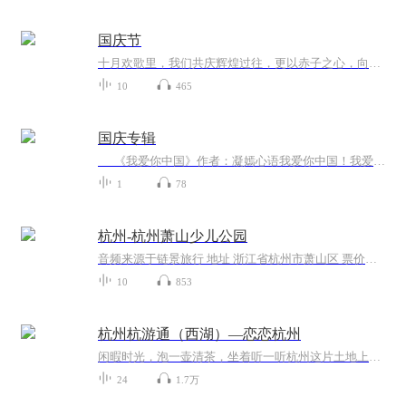
国庆节
十月欢歌里，我们共庆辉煌过往，更以赤子之心，向未来书写滚烫的誓言——这盛世，值得我们以热爱相拥。
10
465
国庆专辑
《我爱你中国》作者：凝嫣心语我爱你中国！我爱你春天蓬勃的秧苗；我爱你秋日金黄的硕果。我爱你中国！我爱你青松气质，我爱你红梅品格！我爱你家乡的甜蔗好像乳汁滋润着我的心窝。我爱你中国，我要把最美的歌儿献给你，我的母亲我的祖国。我爱你中国，我爱...
1
78
杭州-杭州萧山少儿公园
音频来源于链景旅行 地址 浙江省杭州市萧山区 票价描述 15 开放时间 09:00-17:00 乘车信息 暂无
10
853
杭州杭游通（西湖）—恋恋杭州
闲暇时光，泡一壶清茶，坐着听一听杭州这片土地上曾发生过的故事，不是很享受吗？关注杭游通微信公众号，获取更多有关杭州的历史人文、游玩胜地的文章和音频。
24
1.7万