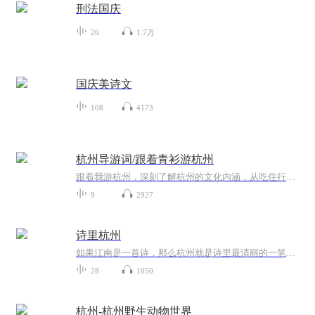
刑法国庆
26
1.7万
国庆美诗文
108
4173
杭州导游词/跟着青衫游杭州
跟着我游杭州，深刻了解杭州的文化内涵，从吃住行游购娱多角度定位杭州的城市面貌和人文特征，来吧，让我们走进东南名都。
9
2927
诗里杭州
如果江南是一首诗，那么杭州就是诗里最清丽的一笔。它既有苏州的温雅婉转，又多了些许悠扬和大气。一座杭州城，四时风光各不相同，但无论阴晴雨雪，一亭一阁，都是绝美的风景。西湖水边，西施曾驻足；西泠桥畔，留下苏小小的惊鸿一面。青石板上，有绵绵细...
28
1050
杭州-杭州野生动物世界