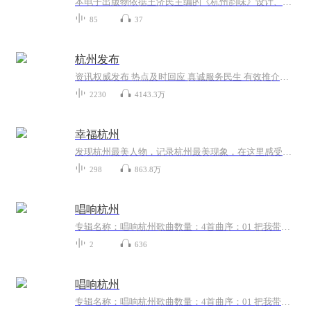
本电子出版物依据王济民主编的《杭州韵味》设计、开发，由高国庆担纲主创，通过10位知名演播艺术家、播音指导的声音艺术表达，讲述了“勇立潮头”“创新魅力”“钱塘记忆”“诗书画印”“禅茶一味”“爱在杭州”六大主题故事，全景式地展现杭州的文化根脉...
85
37
杭州发布
资讯权威发布 热点及时回应 真诚服务民生 有效推介杭州
2230
4143.3万
幸福杭州
发现杭州最美人物，记录杭州最美现象，在这里感受幸福杭州的美好！
298
863.8万
唱响杭州
专辑名称：唱响杭州歌曲数量：4首曲序：01 把我带回家 02 唱响杭州...
2
636
唱响杭州
专辑名称：唱响杭州歌曲数量：4首曲序：01 把我带回家 02 唱响杭州...