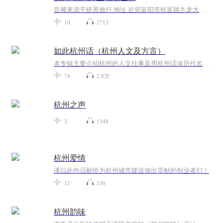
音频来源于链景旅行 地址 近郊富阳市杭富路九龙大道1号(近杭富路) 票价描述 暂无 开放时间 全天 乘车信息 暂无
10
2713
如此杭州话（杭州人文及方言）
本专辑主要介绍杭州的人文往事及用杭州话读历代名家的诗词歌赋散文等，也会插播一下杭州方言专辑，比如用杭州话来说三国等。
74
2.8万
杭州之声
3
1348
杭州爱情
谨以此作品献给为杭州城市建设做出贡献的创业者们！
11
538
杭州韵味