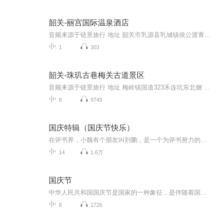
韶关-丽宫国际温泉酒店
音频来源于链景旅行 地址 韶关市乳源县乳城镇侯公渡青岗（近侯公渡邮局） 票价描述 暂无 开放时间 08:00—24:00 乘车信息 1.从韶关东火车站乘坐公交车等到韶关汽车站乘车到乳源候公渡 2.乘坐武广快线至韶关站乘坐酒店专线 京珠高速乳源出口——见沿途指示...
1
303
韶关-珠玑古巷梅关古道景区
音频来源于链景旅行 地址 梅岭镇国道323禾连坑东北侧 票价描述 暂无 开放时间 8:00~18:00 乘车信息 暂无
8
9749
国庆特辑（国庆节快乐）
在评书界，小魏有个朋友叫刘鹏，是一个为评书努力的小伙子。在2021年国庆期间，他想弄个特辑，便烦劳我给他录个爱国题材的评书小段儿。这种事情，不是特殊情况，小魏一般不会拒绝，也就给其录了一个《鲁迅踢鬼》，等他传完，我再传到我的专辑里。另外，小...
14
1.6万
国庆节
中华人民共和国国庆节是国家的一种象征，是伴随着国家的出现而出现的。让我们用诗歌朗诵歌颂祖国的繁荣富强，国泰民安。
8
1726