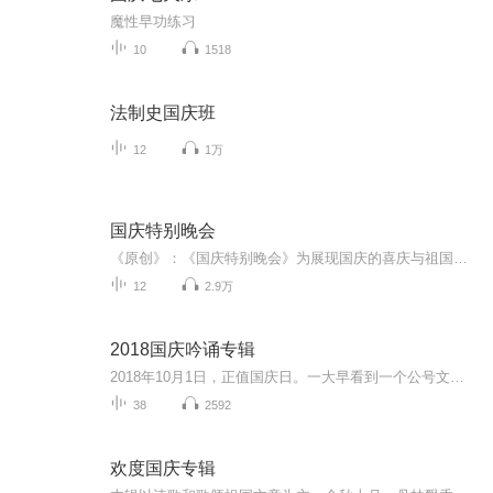
魔性早功练习
10
1518
法制史国庆班
12
1万
国庆特别晚会
《原创》：《国庆特别晚会》为展现国庆的喜庆与祖国的深情我将以具体的场景切入从清晨升旗的庄严到街头巷尾的欢庆到历史与当下的交融，用优美的笔触传递对祖国的热爱与自豪！用诗歌和情感美文形式，歌颂祖国的繁荣富强，祝人民幸福安康！
12
2.9万
2018国庆吟诵专辑
2018年10月1日，正值国庆日。一大早看到一个公号文章，正是文天祥的《己卯十月一日至燕越五日罹狴犴有感而赋》。当然，彼十一非当今的十一。不过数字的巧合还是让人感触，今天拿来读一读，体味一番历史英杰的民族情怀，恰也当时。 根据诗题来看，这组诗是写于十月一日至十月五日之间，是文天祥被俘之后所作，这些诗作不仅有凛凛正气，更也能看的到他百端交集的复杂情感。另一首于右任先生的《望大陆》，微信公号有称《望乡》，一句“山之上国之殇”荡气回肠，一并兴起拿来读了一读。仓促间多有瑕疵...
38
2592
欢度国庆专辑