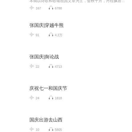
本辑以诗歌和歌颂祖国文章为主，金秋十月，丹桂飘香，在这个充满丰收喜悦的季节里，我们满怀激动和自豪，迎来了中华人民共和国76周年华诞。这不仅是一个庄重的纪念日，更是全体中华儿女共同欢庆的盛大的节日，承载着深厚的民族情感和历史意义.
167
6788
张国庆|穿越牛熊
91
4.2万
张国庆|舆论战
22
4713
庆祝七一和国庆节
24
1818
国庆出游去山西
10
5805