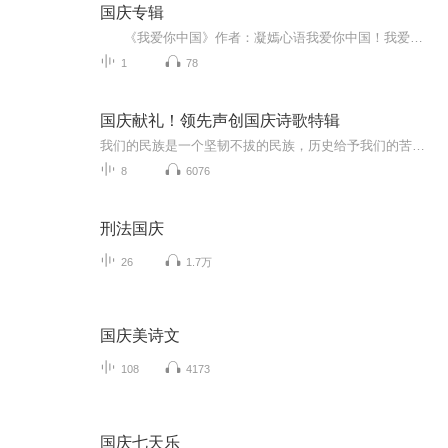
国庆专辑
《我爱你中国》作者：凝嫣心语我爱你中国！我爱你春天蓬勃的秧苗；我爱你秋日金黄的硕果。我爱你中国！我爱你青松气质，我爱你红梅品格！我爱你家乡的甜蔗好像乳汁滋润着我的心窝。我爱你中国，我要把最美的歌儿献给你，我的母亲我的祖国。我爱你中国，我爱...
1
78
国庆献礼！领先声创国庆诗歌特辑
我们的民族是一个坚韧不拔的民族，历史给予我们的苦难都变成了闪着金光的勋章！我们的国家是一个龙腾虎跃的国家，那条巨龙正以不可阻挡之势崛起于神奇的东方！------------------------------------------------值此祖国70周年华诞之际，领先声创以诗歌向祖国献礼！用我们的声音、用我们的热血、用我们的灵魂诵读经典爱国篇章，歌颂我们的祖国！永远繁荣富强！
8
6076
刑法国庆
26
1.7万
国庆美诗文
108
4173
国庆七天乐