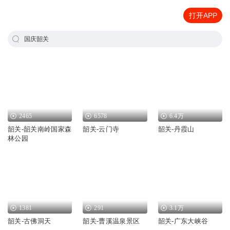
打开APP
国庆韶关
2465
6578
6.4万
韶关-韶关南岭国家森
韶关-云门寺
韶关-丹霞山
林公园
1381
291
3.1万
韶关-古佛洞天
韶关-曹溪温泉景区
韶关-广东大峡谷