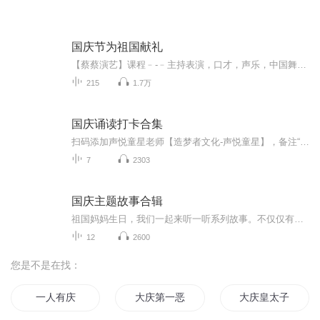
国庆节为祖国献礼
【蔡蔡演艺】课程﹣-﹣主持表演，口才，声乐，中国舞，民族舞。独特的小舞台，专业的录音棚，每一位同学都能成为优秀的小明星。独特的教学模式，轻松上课，快乐学习！知名主持人，舞蹈家，高级教师任职授课！江南总校：河沟街42号三楼 18545856430江北分校...
215
1.7万
国庆诵读打卡合集
扫码添加声悦童星老师【造梦者文化-声悦童星】，备注“诵读打卡”报名，已添加好友的，直接发送“诵读打卡”报名，报名成功后进入社群。
7
2303
国庆主题故事合辑
祖国妈妈生日，我们一起来听一听系列故事。不仅仅有《我的祖国》，还有红军故事，也有关于战争的故事，让大家体会到和平年代的不易。
12
2600
您是不是在找：
一人有庆
大庆第一恶
大庆皇太子