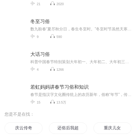
21
2020
冬至习俗
数九盼春“夏尽秋分日，春生冬至时。”冬至时节虽然天寒地冻，但也是遥望春天的时节。在古人传统认知里，此时已开始一步步走向春天。因此，古人云：冬至节，春之先声也。流传下来的不同版本的《九九歌》《数九歌》《九九消寒歌》《九九消寒图》是数寒天，...
9
590
大话习俗
科普中国春节特别策划大年初一、大年初二、大年初三该干啥？听《大话习俗》，聊聊传统文化2018，我们来了！
4
1266
若虹妈妈讲春节习俗和知识
春节是指汉字文化圈传统上的农历新年，俗称“年节”，传统名称为新年、大年、新岁，但口头上又称度岁、庆新岁、过年，是中华民族最隆重的传统佳节。若虹妈妈整理了有关年的民俗故事和知识，这些民俗和故事表达了我们对未来一年的热切期盼和对新一年生活的...
15
13.5万
您是不是在找：
庆云传奇
还俗后我超强
重庆儿女