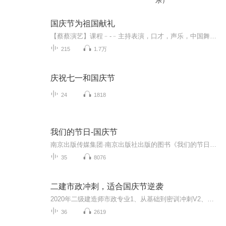
乐）
国庆节为祖国献礼
【蔡蔡演艺】课程﹣-﹣主持表演，口才，声乐，中国舞，民族舞。独特的小舞台，专业的录音棚，每一位同学都能成为优秀的小明星。独特的教学模式，轻松上课，快乐学习！知名主持人，舞蹈家，高级教师任职授课！江南总校：河沟街42号三楼 18545856430江北分校...
215
1.7万
庆祝七一和国庆节
24
1818
我们的节日-国庆节
南京出版传媒集团·南京出版社出版的图书《我们的节日》通过对中国节日文化和节日意义进行深度的挖掘，面向青少年群体构建独具特色的栏目内容，以此丰富春节、元宵节、清明节、端午节、七夕节、中秋节、重阳节等传统节日；六一节、教师节、国庆节等新兴节日的文化内涵和表现形式。促进青少年形成新的节日习俗，提升节日仪式感、认同感。音频作品由金陵朗读者联盟志愿者朗诵，南京音像出版社、金陵图书馆联合制作。
35
8076
二建市政冲刺，适合国庆节逆袭
2020年二级建造师市政专业1、从基础到密训冲刺V2、从精华课程到超压密押V3、0基础同步更新v4、持续更新到2020年考试V5、只要你跟着学让你一次稳拿证V6、渠道超压压题，超压三页纸等独家绝密压题!
36
2619