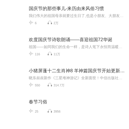
国庆节的那些事儿-来历由来风俗习惯
我们伟大的祖国母亲就要过生日了,也是小朋友、大朋友们最喜欢的“国庆小长假”或说“黄金周”还有说”国庆7天乐”的，说法真是不一而足。那么“国庆节”是怎么来的？自古以来国庆节怎么庆贺？新中国国庆节的来历，以及新中国国庆节的庆贺方式又有哪些呢？ ...
6
2万
欢度国庆节诗歌朗诵——喜迎祖国72华诞
祖国——如同我们的生命一样，是诗人笔下永恒而温暖的主题。在祖国72周年华诞来临之际，特创建这个诗歌朗诵专辑，诵读经典爱国篇章，和大家一起歌颂祖国，向国庆的献礼！祝愿伟大的祖国繁荣富强，祝愿大家国庆节快乐，度过平安快乐的黄金周假期！
116
11万
小猪屏蓬十二生肖神8 羊神篇国庆节开始更新啦！
晓东叔叔新作《三星堆神游记》全新面世！中信出版社出版！京东当当淘宝均有售！点蓝色字收听——《小猪屏蓬爆笑日记2024》《小猪屏蓬爆笑日记2》《小猪屏蓬爆笑日记1》让你笑得喘不上气！《我进故宫当富翁——小猪屏蓬故宫财商笔记》教你成为大富翁！《小...
550
314.7万
春节习俗
25
3956