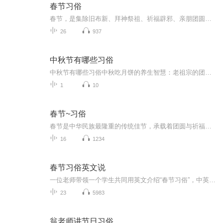
春节习俗
春节，是集除旧布新、拜神祭祖、祈福辟邪、亲朋团圆、欢庆娱乐和饮食为一体的民俗大节。春节历史悠久，起源于早期人类的原始信仰与自然崇拜，由上古时代岁首祈岁祭祀演变而来，在传承发展中承载了丰厚的历史文化底蕴。春节是指汉字文化圈传统上的农历新年...
26
937
中秋节有哪些习俗
中秋节有哪些习俗中秋吃月饼的养生智慧：老祖宗的团圆密码全藏在这张饼里 （开篇先抛个灵魂拷问）您有没有想过，为什么中秋节非得跟月饼死磕？就像现代人追剧必须配奶茶，古人赏月手里不攥块月饼就跟缺了充电宝似的浑身不自在。今天咱们就扒一扒这块油...
1
10
春节~习俗
春节是中华民族最隆重的传统佳节，承载着团圆与祈福的美好心愿。节前扫尘、贴春联、挂福字，寓意除旧迎新；除夕夜阖家守岁、吃年夜饭，共享天伦之乐。大年初一拜年贺岁、走亲访友，互道吉祥。吃饺子、品年糕、放鞭炮、发红包，处处洋溢着喜庆热闹，寄托着...
16
1234
春节习俗英文说
一位老师带领一个学生共同用英文介绍“春节习俗”，中英文结合，练听力，晒口语，我们一起来学习。
23
5983
翁老师讲节日习俗