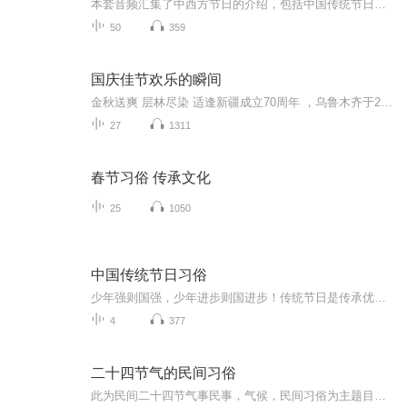
本套音频汇集了中西方节日的介绍，包括中国传统节日——春节、端午节、中秋节、重阳节等，以及西方节日——情人节、万圣节、感恩节、圣诞节等。二十五份作品既有故事性的内容，通过一件事来介绍节日的习俗；也有学术性的内容，通过引用典故、文献来介绍节...
50
359
国庆佳节欢乐的瞬间
金秋送爽 层林尽染 适逢新疆成立70周年 ，乌鲁木齐于2025年9月23日迎来党中央和习大大带领的慰问团。新疆各族群众欢欣鼓舞，热烈欢迎。
27
1311
春节习俗 传承文化
25
1050
中国传统节日习俗
少年强则国强，少年进步则国进步！传统节日是传承优秀历史文化的重要载体！中国传统节日，是中华民族悠久历史文化的重要组成部分，形式多样、内容丰富。传统节日的形成，是一个民族或国家的历史文化长期积淀凝聚的过程。中华民族的古老传统节日，涵盖了原始信仰、祭祀文化、天文历法、易理术数等人文与自然文化内容，蕴含着深邃丰厚的文化内涵。从远古先民时期发展而来的中华传统节日，不仅清晰地记录着中华民族先民丰富而多彩的社会生活文化内容，也积淀着博大精深的历史文化内涵。
4
377
二十四节气的民间习俗
此为民间二十四节气事民事，气候，民间习俗为主题目的内容，会持续更新，欢迎大家订阅。