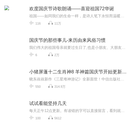
欢度国庆节诗歌朗诵——喜迎祖国72华诞
祖国——如同我们的生命一样，是诗人笔下永恒而温暖的主题。在祖国72周年华诞来临之际，特创建这个诗歌朗诵专辑，诵读经典爱国篇章，和大家一起歌颂祖国，向国庆的献礼！祝愿伟大的祖国繁荣富强，祝愿大家国庆节快乐，度过平安快乐的黄金周假期！
116
11万
国庆节的那些事儿-来历由来风俗习惯
我们伟大的祖国母亲就要过生日了,也是小朋友、大朋友们最喜欢的“国庆小长假”或说“黄金周”还有说”国庆7天乐”的，说法真是不一而足。那么“国庆节”是怎么来的？自古以来国庆节怎么庆贺？新中国国庆节的来历，以及新中国国庆节的庆贺方式又有哪些呢？ ...
6
2万
小猪屏蓬十二生肖神8 羊神篇国庆节开始更新啦！
晓东叔叔新作《三星堆神游记》全新面世！中信出版社出版！京东当当淘宝均有售！点蓝色字收听——《小猪屏蓬爆笑日记2024》《小猪屏蓬爆笑日记2》《小猪屏蓬爆笑日记1》让你笑得喘不上气！《我进故宫当富翁——小猪屏蓬故宫财商笔记》教你成为大富翁！《小...
550
314.9万
试试看能坚持几天
每天正午12点更新。有读错的字可以直接留言，看到就改正和重新上传～专业录音设备，录起来很累，本人体质差、精神差，各种差，录不了多少就累了，多包涵～后边如果能超前很多就爆更，不过可能性很低～如果没更新，那就是我录不动了～～～～～～∠( ᐛ 」∠)＿
100
5612