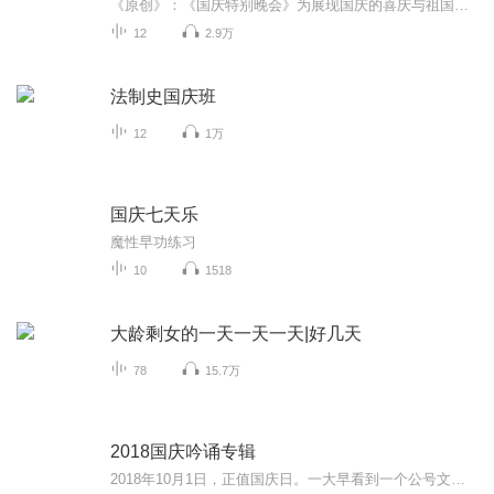
《原创》：《国庆特别晚会》为展现国庆的喜庆与祖国的深情我将以具体的场景切入从清晨升旗的庄严到街头巷尾的欢庆到历史与当下的交融，用优美的笔触传递对祖国的热爱与自豪！用诗歌和情感美文形式，歌颂祖国的繁荣富强，祝人民幸福安康！
12
2.9万
法制史国庆班
12
1万
国庆七天乐
魔性早功练习
10
1518
大龄剩女的一天一天一天|好几天
78
15.7万
2018国庆吟诵专辑
2018年10月1日，正值国庆日。一大早看到一个公号文章，正是文天祥的《己卯十月一日至燕越五日罹狴犴有感而赋》。当然，彼十一非当今的十一。不过数字的巧合还是让人感触，今天拿来读一读，体味一番历史英杰的民族情怀，恰也当时。 根据诗题来看，这组诗是写于十月一日至十月五日之间，是文天祥被俘之后所作，这些诗作不仅有凛凛正气，更也能看的到他百端交集的复杂情感。另一首于右任先生的《望大陆》，微信公号有称《望乡》，一句“山之上国之殇”荡气回肠，一并兴起拿来读了一读。仓促间多有瑕疵...