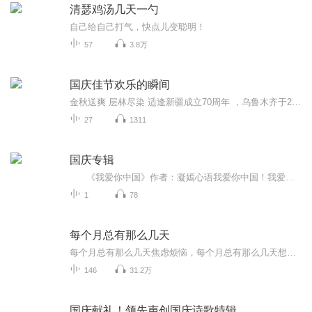
清瑟鸡汤几天一勺
自己给自己打气，快点儿变聪明！
57
3.8万
国庆佳节欢乐的瞬间
金秋送爽 层林尽染 适逢新疆成立70周年 ，乌鲁木齐于2025年9月23日迎来党中央和习大大带领的慰问团。新疆各族群众欢欣鼓舞，热烈欢迎。
27
1311
国庆专辑
《我爱你中国》作者：凝嫣心语我爱你中国！我爱你春天蓬勃的秧苗；我爱你秋日金黄的硕果。我爱你中国！我爱你青松气质，我爱你红梅品格！我爱你家乡的甜蔗好像乳汁滋润着我的心窝。我爱你中国，我要把最美的歌儿献给你，我的母亲我的祖国。我爱你中国，我爱...
1
78
每个月总有那么几天
每个月总有那么几天焦虑烦恼，每个月总有那么几天想八卦吐槽。「每个月总有那么几天」关注泛文娱话题，关注烟火人生。谈笑风生间有态度，嬉笑怒骂中见众生。商务及入社群，请＋小助手微信：mgyzynmyt
146
31.2万
国庆献礼！领先声创国庆诗歌特辑