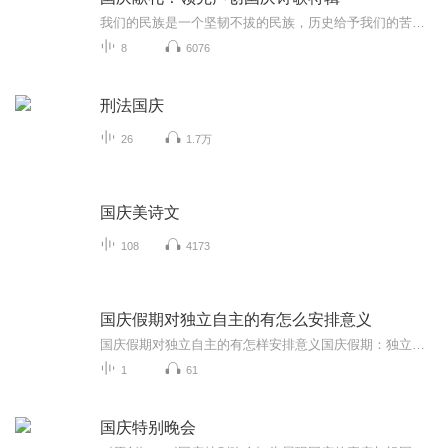
我们的民族是一个坚韧不拔的民族，历史给予我们的苦难都变成了闪着金光的勋章！我们的国家是一个龙腾虎跃的国家，那条巨龙正以不可阻挡之势崛起于神奇的东方！------------------------------------------------值此祖国70周年华诞之际，领先声创以诗歌向祖国献礼！用我们的声音、用我们的热血、用我们的灵魂诵读经典爱国篇章，歌颂我们的祖国！永远繁荣富强！
8
6076
刑法国庆
26
1.7万
国庆美诗文
108
4173
国庆假期对独立自主的有怎么安排意义
国庆假期对独立自主的有怎样安排意义国庆假期：独立自主生活的“试金石”与“充电场”一自主规划：构建独立自主生活的“蓝图能力”二生活实践：夯实独立自主生活的“技能底座”三自我探索：深化独立自主生活的“精神内核”四假期意义：从“短期体验”到“...
1
61
国庆特别晚会