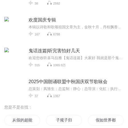
38
2592
欢度国庆专辑
本辑以诗歌和歌颂祖国文章为主，金秋十月，丹桂飘香，在这个充满丰收喜悦的季节里，我们满怀激动和自豪，迎来了中华人民共和国76周年华诞。这不仅是一个庄重的纪念日，更是全体中华儿女共同欢庆的盛大的节日，承载着深厚的民族情感和历史意义.
167
6788
鬼话连篇|听完害怕好几天
欢迎您收听喜马拉雅【鬼话连篇】大家好 我就是那个鬼话连篇的男人 这里的故事 男人听了不孤单 女人听了想往你怀里钻 小孩听完不敢把厕所上 单身听了寻新欢 这里有人类道德的沦丧 有迷失人性的鬼怪复仇 有充满怨气鬼屋惊魂 有感人泪下的孽缘未了 有白狐拜月 有黄狼讨封 有奇人异事 有风花雪月 有变态杀手 有灵异怪诞 有道貌岸然是食人恶魔 有邋遢猥琐的降妖道人 一双红色的高跟鞋 一个白领的偷窥癖 一位神秘的巫族后裔 一幢鬼气冲天的医院 人在东北也能中降头 黑山老妖也有情 厕所里面有只手 水泥墙里藏男友 末班司机遇见鬼 深夜加班最惊魂 你的邻居可能不是人 结婚女友她是鬼 爱上尸体是谁的错 养了小鬼能转运 木匠师傅不能惹 千年古尸化旱魃 精神失常测未来 停尸房里烤肉串 老板家里吃婴孩 。。。惊悚 恐怖 灵异 怪诞 民间异闻 上古传说 深山奇人 都市异能 尽在【鬼话连篇】 ps：多给主播点关注 免费故事听到吐~
315
1065.9万
2025中国朗诵联盟中秋国庆双节歌咏会
总策划：凤雏生；总监制：静心；总导演：化虹；执行总监：莺子；执行导演：橙夏；主持人：静心、化虹、橙夏
37
1367
您是不是在找：
从假的超能力节目开始
子规子归
假如世界都被设定