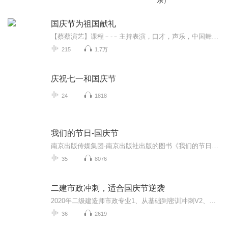
乐）
国庆节为祖国献礼
【蔡蔡演艺】课程﹣-﹣主持表演，口才，声乐，中国舞，民族舞。独特的小舞台，专业的录音棚，每一位同学都能成为优秀的小明星。独特的教学模式，轻松上课，快乐学习！知名主持人，舞蹈家，高级教师任职授课！江南总校：河沟街42号三楼 18545856430江北分校...
215
1.7万
庆祝七一和国庆节
24
1818
我们的节日-国庆节
南京出版传媒集团·南京出版社出版的图书《我们的节日》通过对中国节日文化和节日意义进行深度的挖掘，面向青少年群体构建独具特色的栏目内容，以此丰富春节、元宵节、清明节、端午节、七夕节、中秋节、重阳节等传统节日；六一节、教师节、国庆节等新兴节日的文化内涵和表现形式。促进青少年形成新的节日习俗，提升节日仪式感、认同感。音频作品由金陵朗读者联盟志愿者朗诵，南京音像出版社、金陵图书馆联合制作。
35
8076
二建市政冲刺，适合国庆节逆袭
2020年二级建造师市政专业1、从基础到密训冲刺V2、从精华课程到超压密押V3、0基础同步更新v4、持续更新到2020年考试V5、只要你跟着学让你一次稳拿证V6、渠道超压压题，超压三页纸等独家绝密压题!
36
2619