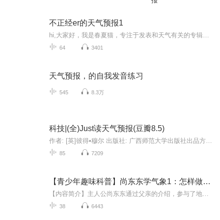
报
不正经er的天气预报1
hi,大家好，我是春夏猫，专注于发表和天气有关的专辑。 大家有时间一定要听哦。 努力中ing
64
3401
天气预报，的自我发音练习
545
8.3万
科技|(全)Just读天气预报(豆瓣8.5)
作者: [英]彼得•穆尔 出版社: 广西师范大学出版社出品方: 新民说副标题: 一部科学探险史译者: 张朋亮 出版年: 2019-2页数: 528定价: 68.00装帧: 平装ISBN: 9787549576913菜评：4星▼内容简介19世纪以前，天气一直是一个神秘的存在。暴雨、海啸、雷电、冰...
85
7209
【青少年趣味科普】尚东东学气象1：怎样做天气预报
【内容简介】主人公尚东东通过父亲的介绍，参与了地面气象观测、高空气象观测、气象数据通讯、天气预报制作、电视天气预报节目制作，全程了解了天气预报制作的全过程，并通过专业技术人员的介绍，了解其中的原理和知识。语言通俗、质朴，介绍知识生动活泼...
38
6443