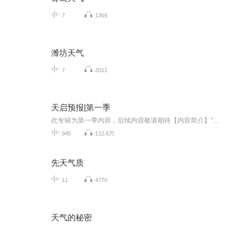
7
1369
潍坊天气
7
2011
天启预报|第一季
此专辑为第一季内容，后续内容敬请期待【内容简介】“我想要挨一顿毒打，请问这里有漂亮小姐姐吗？没有的话我等会再问一次……”——灾厄之剑、旧世界守墓人、调律师、最后的天国捍卫者、天文会金牌牛郎、二十四个毁灭因素之一、淮海路小佩奇、深渊烈日、...
945
112.6万
先天气质
11
4770
天气的秘密