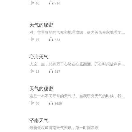
10
710
天气的秘密
对于世界各地的气候和地理成因，身为英国皇家地理学会会员的特里斯坦·古利亲自为你讲述世界的气象为何会这样。
15
488
心海天气
人这一生，总有万千心绪在心底翻涌。开心时想放声奔赴，迷茫时想独自沉淀，遗憾时暗自释怀，疲惫时渴望片刻安宁，倔强时不肯妥协，柔软时又渴望被理解。这张专辑，没有华丽的编曲噱头，只为收纳普通人最真实的百态心情。每一首歌，对应一种当下的心态，藏...
13
317
天气的秘密
这是一本不同寻常的天气书。当我研究天气的时候，我并非盯着屏幕上的图表看，而是绕着一棵树转转，上街走走，从中发现线索，并获取关于当下、过去和未来天气的启示。这种方式能带领我们进入一片鲜为人知的奇妙领域：小气候。让我们享受小范围的局部观察，...
80
9256
济南天气
最新最权威济南天气资讯，第一时间发布