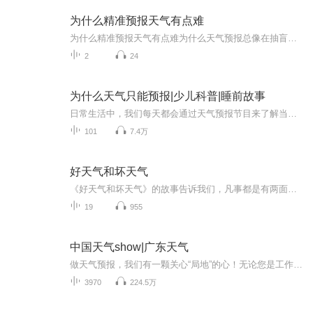
为什么精准预报天气有点难
为什么精准预报天气有点难为什么天气预报总像在抽盲盒？老中医用把脉来给你打个比方 每到雨季，手机里的天气预报App就像叛逆期的孩子——说好下午三点下雨，结果艳阳高照；预报晴天万里，转眼就被淋成落汤鸡。这事儿要搁中医里，就好比你让大夫隔着一层...
2
24
为什么天气只能预报|少儿科普|睡前故事
日常生活中，我们每天都会通过天气预报节目来了解当天及最近几天的天气状况。为什么天气只能预报呢？本书针对青少年读者设计，通过五个部分图文并茂地回答了这个问题。这五个部分是：天气预报是什么、天气预报怎么报、天气预报中的表达术语、动植物预报天...
101
7.4万
好天气和坏天气
《好天气和坏天气》的故事告诉我们，凡事都是有两面性的，有好的一面，也有坏的一面，如果我们总是盯着事情坏的一面，那么我们就不会快乐。如果我们变化一下看问题的角度，把着眼点盯着事物好的一面看，那我们的烦恼就会减少很多。
19
955
中国天气show|广东天气
做天气预报，我们有一颗关心“局地”的心！无论您是工作生活在广东，还是出差旅游在广东，我们用更精准的落地、更精细的服务，为您的出行撑起一片艳阳天。
3970
224.5万