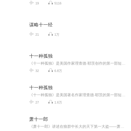
19
5116
谋略十一经
21
1万
十一种孤独
《十一种孤独》是美国作家理查德·耶茨创作的第一部短篇小说集，出版于1962年，收集了作者在1951至1961年创作的11篇短篇小说。以冷峻的笔触描写了美国二战后五六十年代普通纽约人的生活：十一种人的十一种孤独的人生。用简约的语言塑造了社会典型环境中的典型人物，并且通过对他们的刻画描写，来剖析当时美国普通人的生存现状和心理状况。该书充满活力、引人入胜。 初次尝试制作有声书专辑，各方面都很稚嫩青涩，希望各位多提意见。
32
6.8万
十一种孤独
《十一种孤独》是美国著名作家理查德·耶茨的第一部短篇小说集，出版于1962年，收集了作者在1951至1961年创作的11篇短篇小说，被誉为纽约版的《都柏林人》，以冷峻的笔触描写了美国二战后五六十年代纽约人的生活，是20世纪美国文学的经典作品。
27
1.6万
萧十一郎
《萧十一郎》讲述在狼群中长大的天下第一大盗——萧十一郎，与出生名门世族的天下第一美人——沈璧君以及随性直率的“女妖怪”风四娘之间，流传千古，荡气回肠的故事。