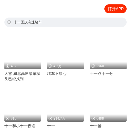
打开APP
十一国庆高速堵车
407
4.3万
2560
大雪 湖北高速堵车源
堵车不堵心
十一点十一分
头已经找到
816
214.7万
6488
十一和小十一夜话
十一
十一倦