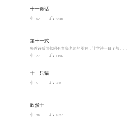
十一诡话
52
6848
第十一式
每首诗后面都附有青瓷老师的图解，让学诗一目了然。...
27
1196
十一只猫
5
908
欣然十一
36
1627