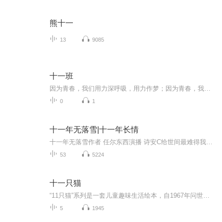
熊十一
13
9085
十一班
因为青春，我们用力深呼吸，用力作梦；因为青春，我们约定制造共同的回忆，镶在青春纪念册；因为青春，我们不忘怀旧，在求的海洋里领航，在生活的天空中翱翔，在人生的道路上畅佯，感受多彩的生命，编织人生的梦想。同时青春的长河也流淌着年少的轻狂，充满着风雨坎坷。拜尔娜与十一班合作全新创作单曲《十一班》把对青春的懵懂和向往都融入了这首歌中，哼着歌走入美好未来。...
0
1
十一年无落雪|十一年长情
十一年无落雪作者 任尔东西演播 诗安C给世间最难得我一生狂热 陆嵘峥我一生无悔 入警校青梅竹马十一年长情 那是一堆未寄出去的信甚至连署名都没有陆嵘峥打开其中一封上面的娟秀字迹，赫然写着一句话陆嵘峥同志，今年我真的要放弃你了请大家点赞评论转发支持哦你们的点赞是我进步的动力
53
5224
十一只猫
“11只猫”系列是一套儿童趣味生活绘本，自1967年问世后屡获大奖，到今天仍是孩子们心中的绘本人气王！作者采用诙谐滑稽、富有悬念的笔调，勾画出11只猫的鲜明形象，他们有一点好奇心、一点小贪心、一点小滑头，却天性善良勇敢。11只猫就像天性纯真的孩子...
5
1945