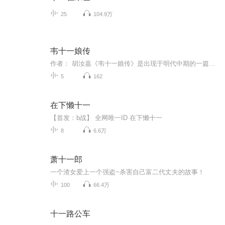
25
104.9万
韦十一娘传
作者： 胡汝嘉《韦十一娘传》是出现于明代中期的一篇剑侠小说，在国内已失传三百余年的明人胡汝嘉著《韦十一娘传》，在韩国发现，见于朝鲜活字本《删补文苑楂橘》。最近韩国学者将《韦十一娘传》影印本寄给本文作者。该作品重现、填补了我国剑侠小说史上一...
5
162
在下懒十一
【首发：b战】 全网唯一ID 在下懒十一
8
6.6万
萧十一郎
一个渣女爱上一个强盗~杀害自己富二代丈夫的故事！
100
66.4万
十一路公车