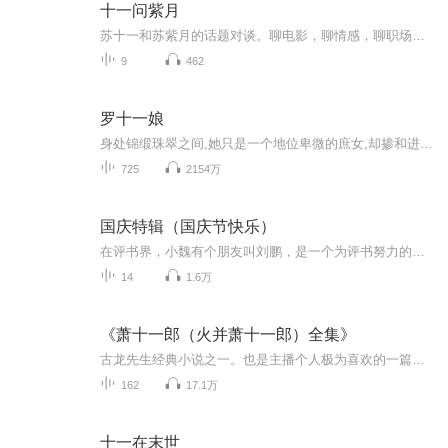
十一问紫月
苏十一和苏紫月的话题对谈。聊电影，聊情感，聊职场，聊育儿……生活杂谈，各有观点；不论对错，直抒己见；男女立场大不同，你同意谁，反对谁？欢迎留言加入哦！喜欢请关注，深爱请守护~
9
462
罗十一娘
身处锦缎珠翠之间,她只是一个地位卑微的庶女,却掺和进了庞大的家族阴谋,为了改变自身的环境,她不得不步步为营。
725
2154万
国庆特辑（国庆节快乐）
在评书界，小魏有个朋友叫刘鹏，是一个为评书努力的小伙子。在2021年国庆期间，他想弄个特辑，便烦劳我给他录个爱国题材的评书小段儿。这种事情，不是特殊情况，小魏一般不会拒绝，也就给其录了一个《鲁迅踢鬼》，等他传完，我再传到我的专辑里。另外，小...
14
1.6万
《萧十一郎（火并萧十一郎）全集》
古龙先生经典小说之一。也是主播个人极为喜欢的一篇。美酒，宝刀，心爱的女子。试问，谁？又会不喜欢呢？
162
17.1万
十一在末世