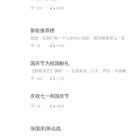
102
4619
新歌推荐榜
我想，在我们每一个人的内心深处，都深藏着那么一首深情的歌， 也许在午夜十分、也许某一个街头、也许在某一个熟悉的角落里，在不经意奏响的时候，总能符合着心中的节拍飘然起舞，这些也总能温暖着流年的我们，因此我们要感谢那些穿过我们生命的人，不管是...
31
4.4万
国庆节为祖国献礼
【蔡蔡演艺】课程﹣-﹣主持表演，口才，声乐，中国舞，民族舞。独特的小舞台，专业的录音棚，每一位同学都能成为优秀的小明星。独特的教学模式，轻松上课，快乐学习！知名主持人，舞蹈家，高级教师任职授课！江南总校：河沟街42号三楼 18545856430江北分校...
215
1.7万
庆祝七一和国庆节
24
1818
张国庆|舆论战