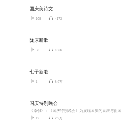
国庆美诗文
108
4173
陇原新歌
58
1866
七子新歌
1
6.9万
国庆特别晚会
《原创》：《国庆特别晚会》为展现国庆的喜庆与祖国的深情我将以具体的场景切入从清晨升旗的庄严到街头巷尾的欢庆到历史与当下的交融，用优美的笔触传递对祖国的热爱与自豪！用诗歌和情感美文形式，歌颂祖国的繁荣富强，祝人民幸福安康！
12
2.9万