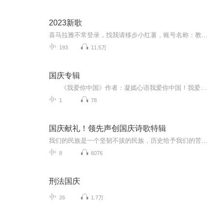
2023新歌
喜马拉雅不常登录，找我请移步小红薯，账号名称：教音乐的舒昂
193
11.5万
国庆专辑
《我爱你中国》作者：凝嫣心语我爱你中国！我爱你春天蓬勃的秧苗；我爱你秋日金黄的硕果。我爱你中国！我爱你青松气质，我爱你红梅品格！我爱你家乡的甜蔗好像乳汁滋润着我的心窝。我爱你中国，我要把最美的歌儿献给你，我的母亲我的祖国。我爱你中国，我爱...
1
78
国庆献礼！领先声创国庆诗歌特辑
我们的民族是一个坚韧不拔的民族，历史给予我们的苦难都变成了闪着金光的勋章！我们的国家是一个龙腾虎跃的国家，那条巨龙正以不可阻挡之势崛起于神奇的东方！------------------------------------------------值此祖国70周年华诞之际，领先声创以诗歌向祖国献礼！用我们的声音、用我们的热血、用我们的灵魂诵读经典爱国篇章，歌颂我们的祖国！永远繁荣富强！
8
6076
刑法国庆
26
1.7万