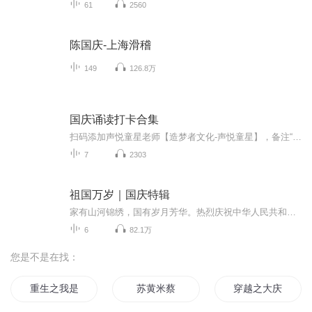
61
2560
陈国庆-上海滑稽
149
126.8万
国庆诵读打卡合集
扫码添加声悦童星老师【造梦者文化-声悦童星】，备注“诵读打卡”报名，已添加好友的，直接发送“诵读打卡”报名，报名成功后进入社群。
7
2303
祖国万岁｜国庆特辑
家有山河锦绣，国有岁月芳华。热烈庆祝中华人民共和国成立73周年！
6
82.1万
您是不是在找：
重生之我是蔡锷
苏黄米蔡
穿越之大庆帝国