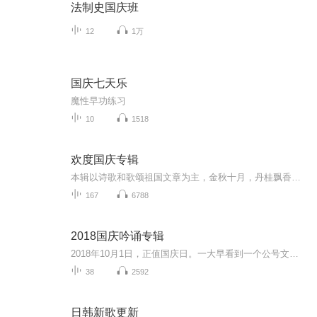
法制史国庆班
12
1万
国庆七天乐
魔性早功练习
10
1518
欢度国庆专辑
本辑以诗歌和歌颂祖国文章为主，金秋十月，丹桂飘香，在这个充满丰收喜悦的季节里，我们满怀激动和自豪，迎来了中华人民共和国76周年华诞。这不仅是一个庄重的纪念日，更是全体中华儿女共同欢庆的盛大的节日，承载着深厚的民族情感和历史意义.
167
6788
2018国庆吟诵专辑
2018年10月1日，正值国庆日。一大早看到一个公号文章，正是文天祥的《己卯十月一日至燕越五日罹狴犴有感而赋》。当然，彼十一非当今的十一。不过数字的巧合还是让人感触，今天拿来读一读，体味一番历史英杰的民族情怀，恰也当时。 根据诗题来看，这组诗是写于十月一日至十月五日之间，是文天祥被俘之后所作，这些诗作不仅有凛凛正气，更也能看的到他百端交集的复杂情感。另一首于右任先生的《望大陆》，微信公号有称《望乡》，一句“山之上国之殇”荡气回肠，一并兴起拿来读了一读。仓促间多有瑕疵...
38
2592
日韩新歌更新