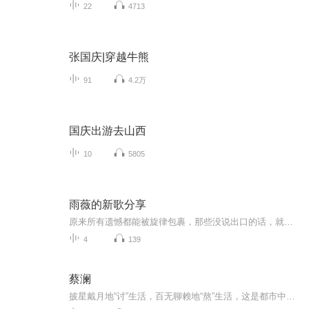
22
4713
张国庆|穿越牛熊
91
4.2万
国庆出游去山西
10
5805
雨薇的新歌分享
原来所有遗憾都能被旋律包裹，那些没说出口的话，就让这些歌替你说吧！这是我的原创歌曲合集，适合在晚风里循环的节奏
4
139
蔡澜
披星戴月地“讨”生活，百无聊赖地“熬”生活，这是都市中很多人的真实写照。在这个崇尚财富和成功的世界，很少会有人会拿“快乐”作为择业的标准。但却有这么一个人，不仅一生爱玩，更是将每一件“好玩”的事都发挥到极致，将“享受人生”做成了正业。他...