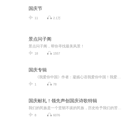
国庆节
11
2.1万
景点问子阁
景点问子阁，帮你寻找最美风景！
18
1557
国庆专辑
《我爱你中国》作者：凝嫣心语我爱你中国！我爱你春天蓬勃的秧苗；我爱你秋日金黄的硕果。我爱你中国！我爱你青松气质，我爱你红梅品格！我爱你家乡的甜蔗好像乳汁滋润着我的心窝。我爱你中国，我要把最美的歌儿献给你，我的母亲我的祖国。我爱你中国，我爱...
1
78
国庆献礼！领先声创国庆诗歌特辑
我们的民族是一个坚韧不拔的民族，历史给予我们的苦难都变成了闪着金光的勋章！我们的国家是一个龙腾虎跃的国家，那条巨龙正以不可阻挡之势崛起于神奇的东方！------------------------------------------------值此祖国70周年华诞之际，领先声创以诗歌向祖国献礼！用我们的声音、用我们的热血、用我们的灵魂诵读经典爱国篇章，歌颂我们的祖国！永远繁荣富强！
8
6076