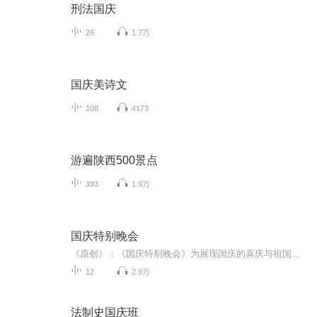
刑法国庆
26
1.7万
国庆美诗文
108
4173
游遍陕西500景点
393
1.9万
国庆特别晚会
《原创》：《国庆特别晚会》为展现国庆的喜庆与祖国的深情我将以具体的场景切入从清晨升旗的庄严到街头巷尾的欢庆到历史与当下的交融，用优美的笔触传递对祖国的热爱与自豪！用诗歌和情感美文形式，歌颂祖国的繁荣富强，祝人民幸福安康！
12
2.9万
法制史国庆班