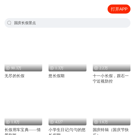
打开APP
国庆长假景点
90.3万
1.3万
2.2万
无尽的长假
悠长假期
十一小长假，跟石一
宁近视防控
1.8万
4227
1.6万
长假用车宝典——情
小学生日记|匀匀的悠
国庆特辑（国庆节快