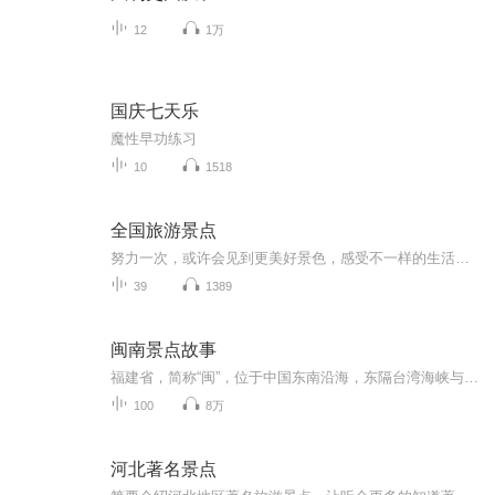
12
1万
国庆七天乐
魔性早功练习
10
1518
全国旅游景点
努力一次，或许会见到更美好景色，感受不一样的生活环境，体验不同人生
39
1389
闽南景点故事
福建省，简称“闽”，位于中国东南沿海，东隔台湾海峡与台湾省相望。全省大部分属中亚热带，闽东南部分地区属南亚热带。福建依山傍海，九成陆地面积为丘陵地带，故有“八山一水一分田”之说。全省森林覆盖率全国第一，高达65.95%；海岸曲折，陆地海岸线长...
100
8万
河北著名景点