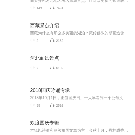
简要介绍河北地区著名旅游景点。让听众更多的知道著名景点的位置，旅游攻略，旅游最佳时间点。风景点的历史故事等等。
143
7491
西藏景点介绍
西藏为什么有那么多美丽的湖泊？藏传佛教的壁画造像到底有何寓意？青藏高原上的民风民俗历史故事到底都是如何发生的？如果不了解这些，你的西藏之旅就只能是走马观花。
2
2132
河北面试景点
7
6102
2018国庆吟诵专辑
2018年10月1日，正值国庆日。一大早看到一个公号文章，正是文天祥的《己卯十月一日至燕越五日罹狴犴有感而赋》。当然，彼十一非当今的十一。不过数字的巧合还是让人感触，今天拿来读一读，体味一番历史英杰的民族情怀，恰也当时。 根据诗题来看，这组诗是写于十月一日至十月五日之间，是文天祥被俘之后所作，这些诗作不仅有凛凛正气，更也能看的到他百端交集的复杂情感。另一首于右任先生的《望大陆》，微信公号有称《望乡》，一句“山之上国之殇”荡气回肠，一并兴起拿来读了一读。仓促间多有瑕疵...
38
2592
欢度国庆专辑
本辑以诗歌和歌颂祖国文章为主，金秋十月，丹桂飘香，在这个充满丰收喜悦的季节里，我们满怀激动和自豪，迎来了中华人民共和国76周年华诞。这不仅是一个庄重的纪念日，更是全体中华儿女共同欢庆的盛大的节日，承载着深厚的民族情感和历史意义.