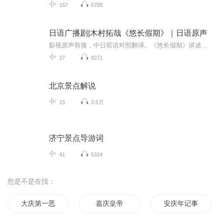
167
6788
日语广播剧|木村拓哉《悠长假期》｜日语原声
影视原声剪接，中日双语对照翻译。《悠长假期》讲述一个过气的女模特与一个有才华的年轻钢琴家之间的浪漫姐弟恋爱情故事。剧情简介： 30岁的过气女模特叶山南（山口智子饰）在婚礼当天惨遭无良未婚夫卷款逃婚。 当她怒不可遏的狂奔到未婚夫居所，只堵截到...
27
8271
北京景点解说
15
3.5万
济宁景点导游词
41
5324
您是不是在找：
大庆第一恶
嘉庆皇帝
安庆年记事