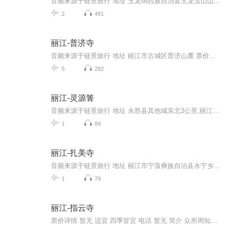
音频来源于链景旅行 地址 玉龙纳西族自治县玉龙雪山山脚下 票价描述 暂无 开放时间 全天开放 乘车信息 暂无
2
481
丽江-普济寺
音频来源于链景旅行 地址 丽江市古城区普济山麓 票价描述 门市价：10.0元 开放时间 8:00-18:00 乘车信息 暂无
5
282
丽江-灵源箐
音频来源于链景旅行 地址 永胜县其他城东北3公里,丽江市区东南面,路程106公里 票价描述 暂无 开放时间 8:00~18:00 乘车信息 暂无
1
84
丽江-扎美寺
音频来源于链景旅行 地址 丽江市宁蒗彝族自治县永宁乡 票价描述 门市价：20.0元20元 开放时间 8:00-18:00 乘车信息 暂无
1
79
丽江-指云寺
票价详情 暂无 适宜 四季皆宜 电话 暂无 简介 众所周知，云南是一个旅游圣地，这里得天独厚的地理位置和气候吸引着成千上万的游客来这里旅游参观。亲爱的游客朋友您好！欢迎您来到丽江古城指云寺，今天就由我为您讲解，让您的这场旅行轻松愉快，好了，我们...