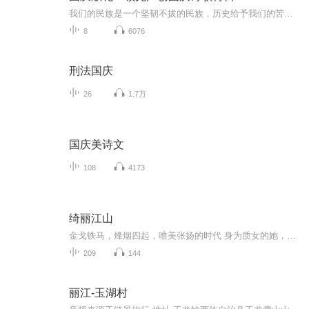
我们的民族是一个坚韧不拔的民族，历史给予我们的苦难都变成了闪着金光的勋章！我们的国家是一个龙腾虎跃的国家，那条巨龙正以不可阻挡之势崛起于神奇的东方！------------------------------------------------值此祖国70周年华诞之际，领先声创以诗歌向祖国献礼！用我们的声音、用我们的热血、用我们的灵魂诵读经典爱国篇章，歌颂我们的祖国！永远繁荣富强！
8
6076
刑法国庆
26
1.7万
国庆美诗文
108
4173
绮丽江山
金戈铁马，烽烟四起，唯美张扬的时代 身为质女的她，远离故国，四海飘零 与命中的他，相逢相知，怎奈何乱世情劫，聚散离合 身不由己，卷入了四个并立国家、五大家族争霸天下的漩涡 风流名士，绝世美男，复仇王子，与她爱恨纠缠 九州动荡，波云诡谲；世事如...
209
144
丽江-玉湖村