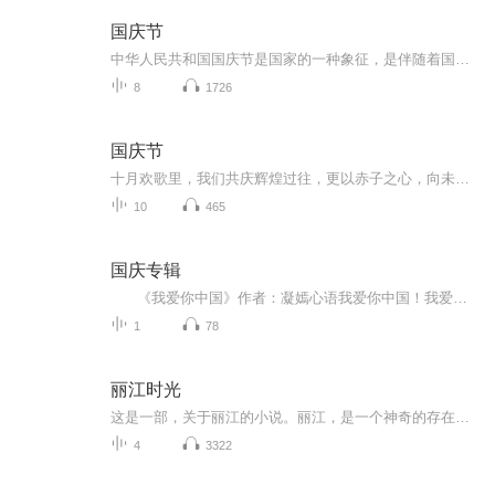
国庆节
中华人民共和国国庆节是国家的一种象征，是伴随着国家的出现而出现的。让我们用诗歌朗诵歌颂祖国的繁荣富强，国泰民安。
8
1726
国庆节
十月欢歌里，我们共庆辉煌过往，更以赤子之心，向未来书写滚烫的誓言——这盛世，值得我们以热爱相拥。
10
465
国庆专辑
《我爱你中国》作者：凝嫣心语我爱你中国！我爱你春天蓬勃的秧苗；我爱你秋日金黄的硕果。我爱你中国！我爱你青松气质，我爱你红梅品格！我爱你家乡的甜蔗好像乳汁滋润着我的心窝。我爱你中国，我要把最美的歌儿献给你，我的母亲我的祖国。我爱你中国，我爱...
1
78
丽江时光
这是一部，关于丽江的小说。丽江，是一个神奇的存在，有人来了不愿走，有人走了又回来，有人，身不在，心，却从未离开。在这里，是身心安然的生活。作者八五，身患绝症，离开了丽江，独自到一个小镇休养，半年之后，绝处逢生，因为一段奇遇，身体痊愈，带...
4
3322