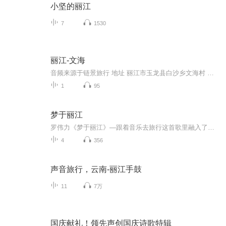
小坚的丽江
7
1530
丽江-文海
音频来源于链景旅行 地址 丽江市玉龙县白沙乡文海村 票价描述 暂无 开放时间 全天开放 乘车信息 暂无
1
95
梦于丽江
罗伟力《梦于丽江》—跟着音乐去旅行这首歌里融入了丽江本土纳西族的音乐风格更难能可贵的是整首歌完全采用中国的五声音阶来创作将纳西乐风与汉族乐风 电声乐器与民族乐器 浑然天成的柔和在一起感受罗伟力 耳畔瞬间流淌着一股清新与纯真 像是梦境 又像是三...
4
356
声音旅行，云南-丽江手鼓
11
7万
国庆献礼！领先声创国庆诗歌特辑