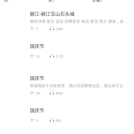
区
乐）
古城）
丽江-丽江宝山石头城
票价详情 暂无 适宜 四季皆宜 电话 暂无 简介 朋友，欢迎您来到丽江宝山石头城，今天就由我作为您的导游，丽江宝山石头城到底有些什么景点呢？就让我们一起来揭开它的面纱吧。丽江宝山石头城位于丽江金沙江畔，玉龙雪山景区山后，石头城距离丽江古城110公...
7
1399
国庆节
11
2.1万
国庆节
喜迎国庆十月欢歌里，我们共庆辉煌过往，更以赤子之心，向未来书写滚烫的誓言——这盛世，值得我们以热爱相拥。
20
4542
国庆节
3
543