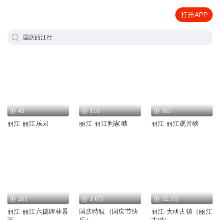
打开APP
国庆丽江行
43
116
985
丽江-丽江乐园
丽江-丽江利家嘴
丽江-丽江观音峡
261
1.6万
52.3万
丽江-丽江六德碑林景
国庆特辑（国庆节快
丽江-大研古镇（丽江