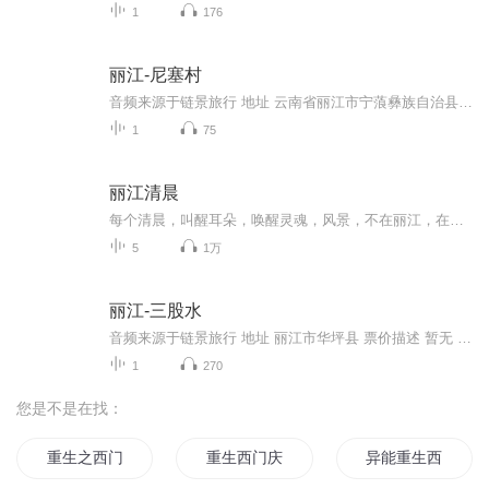
1
176
丽江-尼塞村
音频来源于链景旅行 地址 云南省丽江市宁蒗彝族自治县尼赛村 票价描述 无需门票 开放时间 全天 乘车信息 环湖徒步或者骑行可到达。
1
75
丽江清晨
每个清晨，叫醒耳朵，唤醒灵魂，风景，不在丽江，在心中。
5
1万
丽江-三股水
音频来源于链景旅行 地址 丽江市华坪县 票价描述 暂无 开放时间 8:00-18:00 乘车信息 公交线路：在丽江客运站乘坐丽江至香格里拉班车（每天40分钟一班），大巴车辆乘坐20分钟后至长江第一湾下车，步行10分钟即可到达丽江三股水景区。
1
270
您是不是在找：
重生之西门庆
重生西门庆
异能重生西门庆