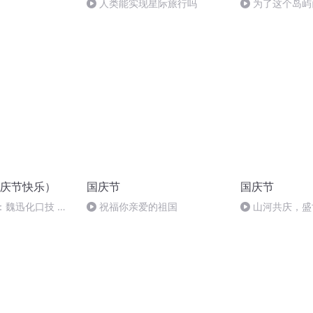
人类能实现星际旅行吗
为了这个岛屿
庆节快乐）
国庆节
国庆节
：魏迅化口技 二
祝福你亲爱的祖国
山河共庆，盛
般唱法和原生态