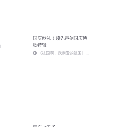
国庆献礼！领先声创国庆诗
歌特辑
》
《祖国啊，我亲爱的祖国》温
婉