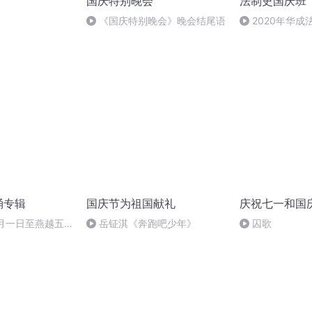
国庆特别晚会
法制史国庆班
）
《国庆特别晚会》晚会结尾语
2020年华
法制史马志冰 (12
诵专辑
国庆节为祖国献礼
庆祝七一和国
十月一日至燕越五
岳钲淇《奔跑吧少年》
囚歌
赋》组律18首
诵