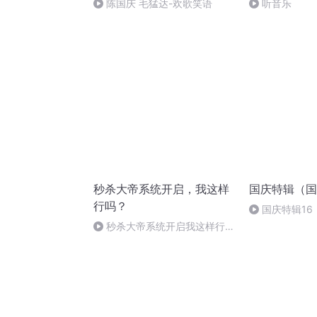
陈国庆 毛猛达-欢歌笑语
听音乐
秒杀大帝系统开启，我这样
国庆特辑（国
行吗？
国庆特辑16
胡 东方红+一
秒杀大帝系统开启我这样行
吗？-第118章