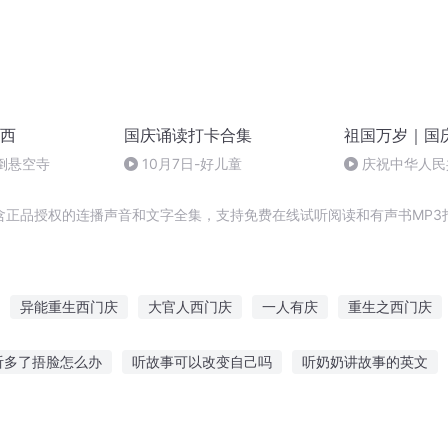
西
国庆诵读打卡合集
祖国万岁｜国
倒悬空寺
10月7日-好儿童
庆祝中华人民
周年 天安门广
含正品授权的连播声音和文字全集，支持免费在线试听阅读和有声书MP3
异能重生西门庆
大官人西门庆
一人有庆
重生之西门庆
庆元纪年
斗破之天庆焰火
庆余年之我叫王启年
快穿之吉庆有
听多了捂脸怎么办
听故事可以改变自己吗
听奶奶讲故事的英文
天同庆
水浒西门庆
搞笑故事
从嘴里听爱情故事
小孩听催眠的故事视频
四岁听故