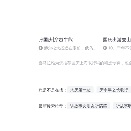
张国庆|穿越牛熊
国庆出游去山
赫尔松大战近在眼前，俄乌冲
10、千年不
突的关键之战，将会如何发展？
喜马拉雅为您推荐国庆上海限行吗的精选专辑，包
大庆第一恶
庆余年之长歌行
您是不是在找：
安庆年记事
庆之的野望
讲故事女朋友听搞笑
听故事
最新搜索推荐：
重生西门庆
庆云传奇
普
上午九点听的故事
13岁听的