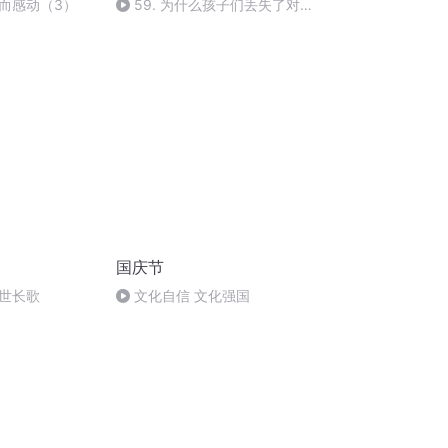
而感动（3）
59. 为什么孩子们丢失了对大
自然的爱心？
国庆节
世长歌
文化自信 文化强国