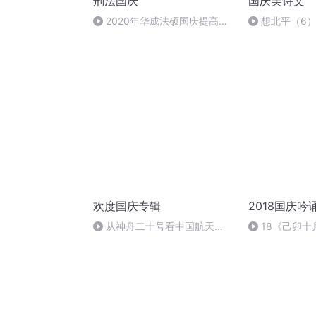
刑法国庆
国庆美诗文
2020年华成法硕国庆提高班
想北平（6
刑法陈 (26)
欢度国庆专辑
2018国庆吟
从神舟二十号看中国航天
18《己卯
的“隐形实力”
日罹狴犴有感而
文天祥 自由吟