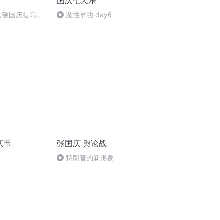
国庆七天乐
成法硕国庆提高班
魔性早功 day6
)
庆节
张国庆|舆论战
特朗普的新形象