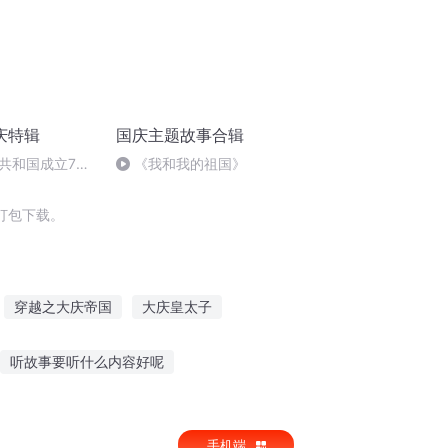
庆特辑
国庆主题故事合辑
共和国成立73
《我和我的祖国》
场举行升国旗仪式
打包下载。
穿越之大庆帝国
大庆皇太子
余
庆阳成长手札
嘉庆皇帝
听故事要听什么内容好呢
事书
收费故事去哪里听
下雨天听的故事
手机端