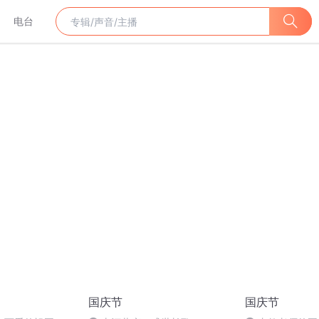
电台
国庆节
国庆节