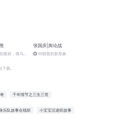
熊
张国庆|舆论战
在眼前，俄乌冲
特朗普的新形象
将会如何发展？
包下载。
奇
千年情节之三生三世
西门庆
大庆第一恶
异能重生西门庆
身乐队故事在线听
小宝宝沉迷听故事
听花开的故事36
听星汉灿烂的故事感悟