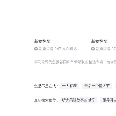
新婚惊情
新婚惊情
新婚惊情 047 再次相见
新婚惊情 9
（完）
喜马拉雅为您推荐国庆节新婚联的精选专辑，包含
一人有庆
最后一个情人节
您是不是在找：
那年那月那时节
快斗与青子
听大禹讲故事的感悟
领导听
最新搜索推荐：
一婚二宝帝少宠妻无节制
重
鳄鱼呆呆故事在线听
小爱音箱