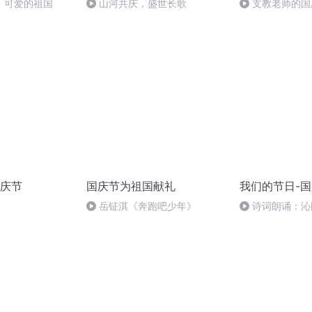
，可爱的祖国
山河共庆，盛世长歌
支教老师的国
庆节
国庆节为祖国献礼
我们的节日-
岳钲淇《奔跑吧少年》
诗词朗诵：沁
读者：张继军