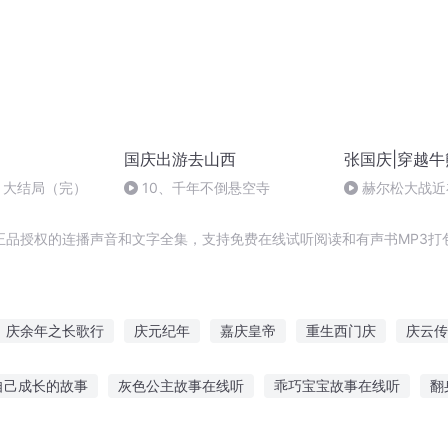
国庆出游去山西
张国庆|穿越牛
7 大结局（完）
10、千年不倒悬空寺
赫尔松大战近
突的关键之战，
正品授权的连播声音和文字全集，支持免费在线试听阅读和有声书MP3打
庆余年之长歌行
庆元纪年
嘉庆皇帝
重生西门庆
庆云传
的情人节
穿越之大庆帝国
十二个情人节
普天同庆
重生之
自己成长的故事
灰色公主故事在线听
乖巧宝宝故事在线听
翻
庆儿女
安庆年记事
庆阳成长手札
app听故事
快递老板故事在线听
钢琴女生故事在线听
初夏