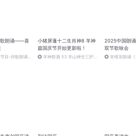
歌朗诵——喜
小猪屏蓬十二生肖神8 羊神
2025中国朗
诞
篇国庆节开始更新啦！
双节歌咏会
别节目-诗歌朗诵-
羊神祭酒 53 羊山神廿三护祭
宋维东朗诵《
坛 敬天地白泽做祭酒（4）
者：碑林路人