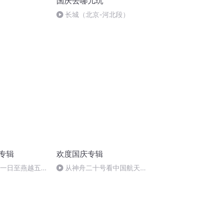
国庆去哪儿玩
长城（北京-河北段）
诵专辑
欢度国庆专辑
月一日至燕越五
从神舟二十号看中国航天
赋》组律18首
的“隐形实力”