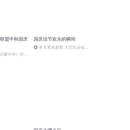
诵联盟中秋国庆
国庆佳节欢乐的瞬间
冬天寒风刺骨 大巴扎好似温
暖的春天
天耀中华》作