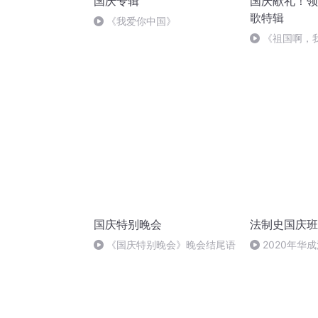
国庆专辑
国庆献礼！领
歌特辑
《我爱你中国》
《祖国啊，
婉
国庆特别晚会
法制史国庆班
《国庆特别晚会》晚会结尾语
2020年华
法制史马志冰 (1