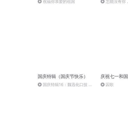
祝福你亲爱的祖国
怎能没有你
国庆特辑（国庆节快乐）
庆祝七一和国
国庆特辑16：魏迅化口技 二
囚歌
胡 东方红+一般唱法和原生态