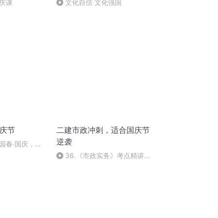
庆课
文化自信 文化强国
国庆节
二建市政冲刺，适合国庆节
逆袭
园春·国庆，朗
36.《市政实务》考点精讲第
36节课_2020926212025