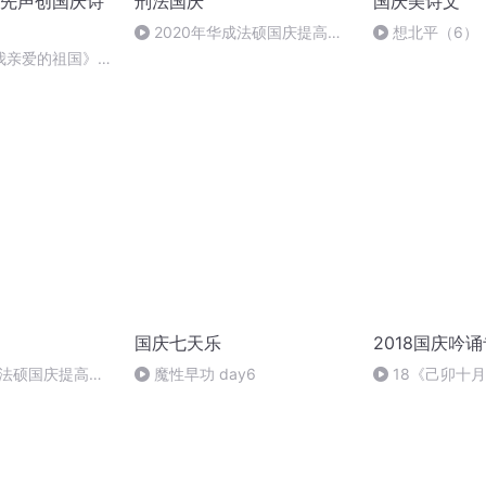
先声创国庆诗
刑法国庆
国庆美诗文
2020年华成法硕国庆提高班
想北平（6）
刑法陈 (26)
我亲爱的祖国》温
国庆七天乐
2018国庆吟
成法硕国庆提高班
魔性早功 day6
18《己卯十
2)
日罹狴犴有感而
文天祥 自由吟诵