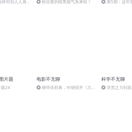
这样对别人人身攻
粉丝要的暗黑霸气系来啦！
第5期：这年
迷”的王者农药
力图片题
电影不无聊
科学不无聊
片题24
聊华语邪典，咋绕得开《力
洪荒之力到底
王》？末世阴谋x宗教魔改x血脉
的七夕.No.72.
宿命，一次讲透！