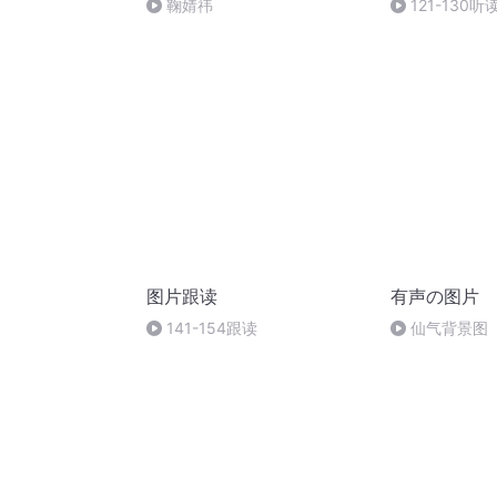
鞠婧祎
121-130听
图片跟读
有声の图片
141-154跟读
仙气背景图