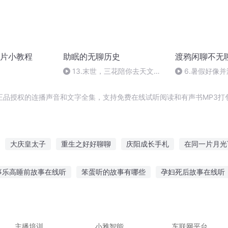
片小教程
助眠的无聊历史
渡鸦闲聊不无
13.末世，三花陪你去天文台
6.暑假好像
仰望星空 | 助眠的无聊历史
正品授权的连播声音和文字全集，支持免费在线试听阅读和有声书MP3打
大庆皇太子
重生之好好聊聊
庆阳成长手札
在同一片月光
国
嘉庆皇帝
图腾碎片
安庆年记事
庆云传奇
我曾见过
事乐高睡前故事在线听
笨蛋听的故事有哪些
孕妇死后故事在线听
哪片海在那片海
阿斌说故事的视频
听爷爷聊庄稼的故事
听故事开心快乐的句子
言文故事经典
通过听故事能学到什么
听乡村的故事的感受
听
主播培训
小雅智能
车联网平台