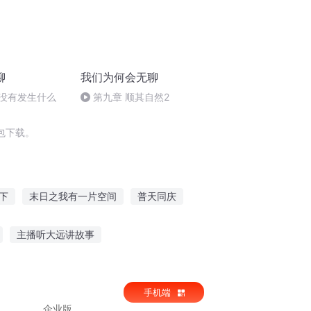
聊
我们为何会无聊
并没有发生什么
第九章 顺其自然2
包下载。
下
末日之我有一片空间
普天同庆
那片星海
庆余年之长歌行
一人有庆
主播听大远讲故事
听党史故事悟红色精神
手机端
故事说情话的文案
企业版