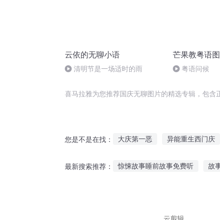
云依的无聊小语
芒果教粤语图
清明节是一场适时的雨
粤语问候
喜马拉雅为您推荐国庆无聊图片的精选专辑，包含
大庆第一恶
异能重生西门庆
您是不是在找：
重生之西门庆
穿越之大庆帝
惊悚故事睡前故事免费听
故
最新搜索推荐：
重生西门庆
重庆儿女
在
婴儿听故事开心文案短句
听
励志故事迪士尼在线听
听文
云剪辑