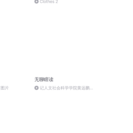
Clothes 2
无聊瞎读
篇图片
记人文社会科学学院黄远鹏老
师