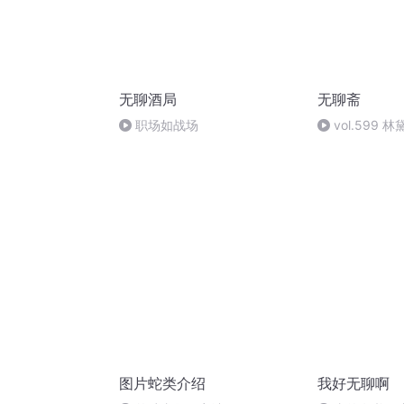
无聊酒局
无聊斋
职场如战场
vol.599
王熙凤本体是
啊！｜趣聊名
图片蛇类介绍
我好无聊啊