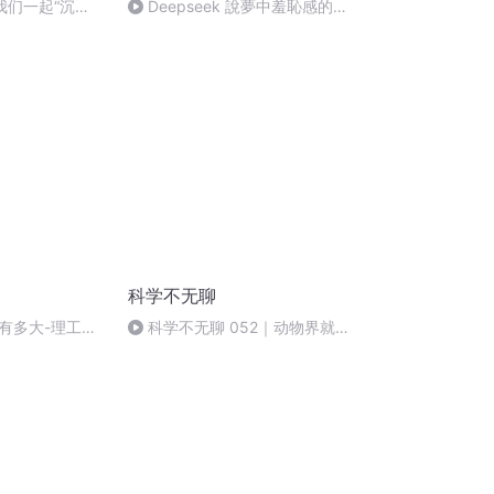
我们一起“沉
Deepseek 說夢中羞恥感的真
（下）
相
科学不无聊
有多大-理工男
科学不无聊 052｜动物界就
人类有大片眼白？这一小块白竟
暗藏玄机！