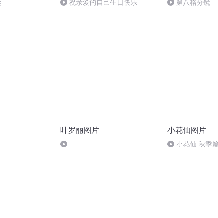
读
祝亲爱的自己生日快乐
第八格分镜
叶罗丽图片
小花仙图片
小花仙 秋季