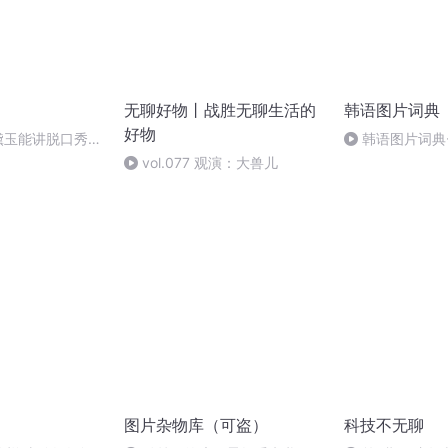
无聊好物丨战胜无聊生活的
韩语图片词典
好物
 林黛玉能讲脱口秀、
韩语图片词典-
刘旸，这解读真怪
vol.077 观演：大兽儿
著之《红楼梦》
图片杂物库（可盗）
科技不无聊