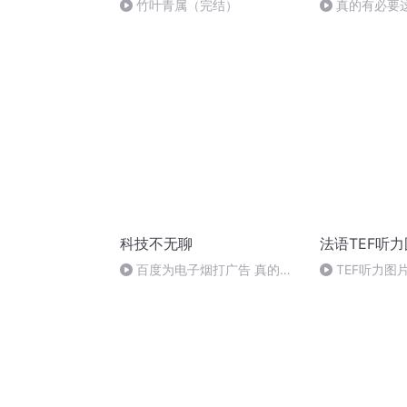
竹叶青属（完结）
真的有必要
击吗
科技不无聊
法语TEF听
百度为电子烟打广告 真的好
TEF听力图
么这样？