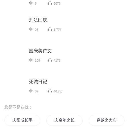
8
6076
刑法国庆
26
1.7万
国庆美诗文
108
4173
死城日记
87
40.7万
您是不是在找：
庆阳成长手札
庆余年之长歌行
穿越之大庆帝国