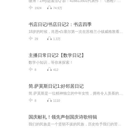
微博：Zmy赵羞涩Q 群：416613501代表作：《唇枪》《缠绵往事》《怡红客栈》
1924
74.9万
书店日记/书店日记2：书店四季
18岁的时候，肖恩•白塞尔第一次在苏格兰小镇威格敦看到那家名叫“书店”（The Book Shop）的书店。他和朋友散步路过，看到堆满书籍的橱窗，对朋友说：“这家店到年底一定倒闭。”十三年后，2001年，肖恩买下了这家书店。起初，肖恩对于如何经营书店一无所...
29
1.3万
主播日常日记2【数学日记】
数学小知识，等你来探索！
8
412
简.萨莫斯日记1:好邻居日记
简.萨莫斯是一位精神独立的中年女性，拥有令人羡慕的时尚杂志工作以及上流社会的社交圈。简在失去母亲和丈夫后，对原本的情感和生活状态产生了质疑和思考。
8
1110
国庆献礼！领先声创国庆诗歌特辑
我们的民族是一个坚韧不拔的民族，历史给予我们的苦难都变成了闪着金光的勋章！我们的国家是一个龙腾虎跃的国家，那条巨龙正以不可阻挡之势崛起于神奇的东方！------------------------------------------------值此祖国70周年华诞之际，领先声创以诗歌向祖国献礼！用我们的声音、用我们的热血、用我们的灵魂诵读经典爱国篇章，歌颂我们的祖国！永远繁荣富强！