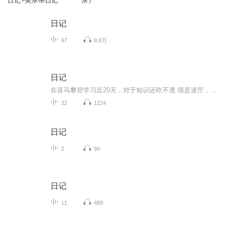
日记+美乐蒂日记
乐）
日记
97
9.8万
日记
在喜马攀登学习近20天，对于知识还吃不透 很是迷茫，不比以前画画，该用什么笔了就顺手拿起来作画，这配音不熟练，效果很差，拿不出手！以前用笔记记一些三三两两的往事，现在，我要学会用声音去记录！希望自己能一天天有进步！多多鞭策我吧！不然我会偷懒...
32
1224
日记
2
99
日记
11
489