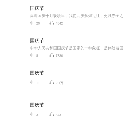
国庆节
喜迎国庆十月欢歌里，我们共庆辉煌过往，更以赤子之心，向未来书写滚烫的誓言——这盛世，值得我们以热爱相拥。
20
4542
国庆节
中华人民共和国国庆节是国家的一种象征，是伴随着国家的出现而出现的。让我们用诗歌朗诵歌颂祖国的繁荣富强，国泰民安。
8
1726
国庆节
11
2.1万
国庆节
3
543