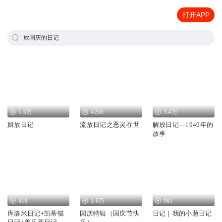
打开APP
放国庆的日记
1.6万
4250
3.4万
姐放日记
流放日记之恶灵在世
解放日记—1949年的
故事
818
1.6万
981
库洛米日记+凯蒂猫
国庆特辑（国庆节快
日记｜我的小葱日记