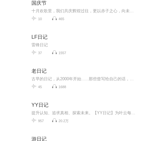
国庆节
十月欢歌里，我们共庆辉煌过往，更以赤子之心，向未来书写滚烫的誓言——这盛世，值得我们以热爱相拥。
10
465
LF日记
雷锋日记
37
1557
老日记
古早的日记，从2000年开始......那些曾写给自己的话，还记得多少？生于80年代末，不知道自己的成长经历是否具有某些代表性。主播另一个播客《情绪便利店》点我跳转
45
1688
YY日记
提升认知、追求真相、探索未来。【YY日记】为叶云每天发表的日记内容，每天1小篇。最新认知都在最新篇章，随着认知不断被颠覆、人生也越来越美好，真正展现了一个穷得只剩追求的产品人的人生成长轨迹，希望对您有所启发。每天早上发表日记，每天晚上录音，上传更新。所有涉及的原创内容版权，全部均归叶云YY所有，即本人所有。想了解更多请查看：
957
20.2万
游日记