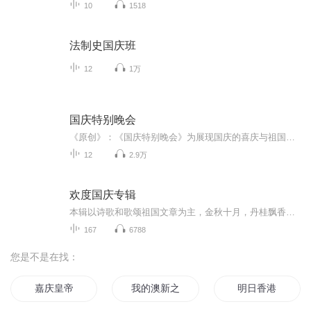
10
1518
法制史国庆班
12
1万
国庆特别晚会
《原创》：《国庆特别晚会》为展现国庆的喜庆与祖国的深情我将以具体的场景切入从清晨升旗的庄严到街头巷尾的欢庆到历史与当下的交融，用优美的笔触传递对祖国的热爱与自豪！用诗歌和情感美文形式，歌颂祖国的繁荣富强，祝人民幸福安康！
12
2.9万
欢度国庆专辑
本辑以诗歌和歌颂祖国文章为主，金秋十月，丹桂飘香，在这个充满丰收喜悦的季节里，我们满怀激动和自豪，迎来了中华人民共和国76周年华诞。这不仅是一个庄重的纪念日，更是全体中华儿女共同欢庆的盛大的节日，承载着深厚的民族情感和历史意义.
167
6788
您是不是在找：
嘉庆皇帝
我的澳新之旅
明日香港