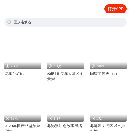
打开APP
国庆港澳游
2.4万
3.1万
5805
港澳台游记
杨队‖粤港澳大湾区全
国庆出游去山西
景游
1978
1.1万
392
2020年国庆成都旅游
粤港澳红色故事展播
粤港澳大湾区城市排