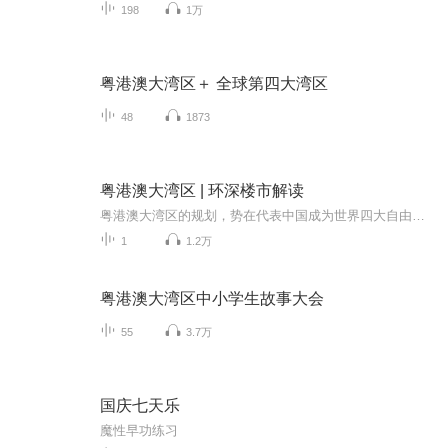
198
1万
粤港澳大湾区＋ 全球第四大湾区
48
1873
粤港澳大湾区 | 环深楼市解读
粤港澳大湾区的规划，势在代表中国成为世界四大自由贸易港之一。 聚集了全球目光的大湾区，未来会有怎样的惊人面貌？会有怎样的投资风口？哪些房产项目值得入手？ 李俊怀老师亲自带大胡子说房考察团队，多次赴粤港澳实地考察获取一手信息，真实数据，帮你分析深圳、中山、惠州、东莞的楼市。 课程共12节，每周3更，带你了解大湾区的在最新政策下的楼市发展。
1
1.2万
粤港澳大湾区中小学生故事大会
55
3.7万
国庆七天乐
魔性早功练习