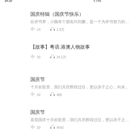
旅游
行榜
国庆特辑（国庆节快乐）
在评书界，小魏有个朋友叫刘鹏，是一个为评书努力的小伙子。在2021年国庆期间，他想弄个特辑，便烦劳我给他录个爱国题材的评书小段儿。这种事情，不是特殊情况，小魏一般不会拒绝，也就给其录了一个《鲁迅踢鬼》，等他传完，我再传到我的专辑里。另外，小...
14
1.6万
【故事】粤语.港澳人物故事
33
24.2万
国庆节
十月欢歌里，我们共庆辉煌过往，更以赤子之心，向未来书写滚烫的誓言——这盛世，值得我们以热爱相拥。
10
465
国庆节
喜迎国庆十月欢歌里，我们共庆辉煌过往，更以赤子之心，向未来书写滚烫的誓言——这盛世，值得我们以热爱相拥。
20
4542