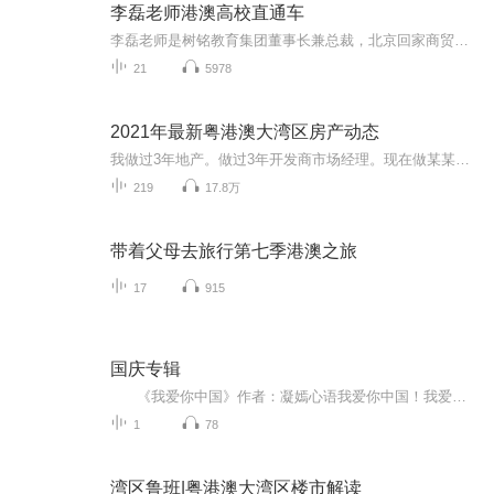
李磊老师港澳高校直通车
李磊老师是树铭教育集团董事长兼总裁，北京回家商贸有限公司总经理，中国政法大学法制教育发展中心综合办公室主任，中央财经大学留学王牌推荐人。中国创业年轻杰出讲师; 教育品牌中国行业年度人物; 中国中小企业公益教育家; 中国中小企业管理培训著名讲师；著名心理咨询师，中小企业人力资源管理专家。
21
5978
2021年最新粤港澳大湾区房产动态
我做过3年地产。做过3年开发商市场经理。现在做某某大平台分析师。经常和各大平台分析师一起探讨，互相学习。关于疫情过后，投资粤港澳大湾区楼市政策最新动向。想财富自由必修课。楼市经济动态。人人都学得会投资的资讯。风险最低。房产可以提升生活品质...
219
17.8万
带着父母去旅行第七季港澳之旅
17
915
国庆专辑
《我爱你中国》作者：凝嫣心语我爱你中国！我爱你春天蓬勃的秧苗；我爱你秋日金黄的硕果。我爱你中国！我爱你青松气质，我爱你红梅品格！我爱你家乡的甜蔗好像乳汁滋润着我的心窝。我爱你中国，我要把最美的歌儿献给你，我的母亲我的祖国。我爱你中国，我爱...
1
78
湾区鲁班|粤港澳大湾区楼市解读