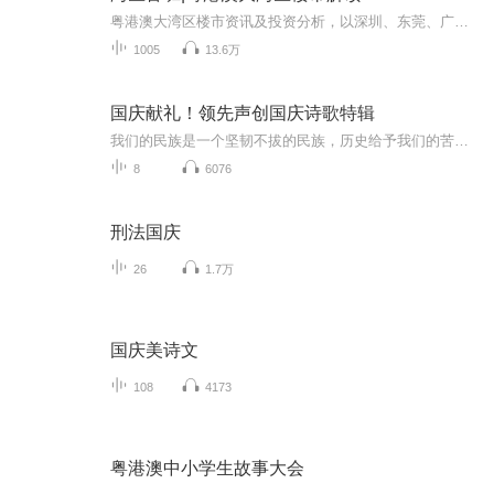
粤港澳大湾区楼市资讯及投资分析，以深圳、东莞、广州、中山为主。
1005
13.6万
国庆献礼！领先声创国庆诗歌特辑
我们的民族是一个坚韧不拔的民族，历史给予我们的苦难都变成了闪着金光的勋章！我们的国家是一个龙腾虎跃的国家，那条巨龙正以不可阻挡之势崛起于神奇的东方！------------------------------------------------值此祖国70周年华诞之际，领先声创以诗歌向祖国献礼！用我们的声音、用我们的热血、用我们的灵魂诵读经典爱国篇章，歌颂我们的祖国！永远繁荣富强！
8
6076
刑法国庆
26
1.7万
国庆美诗文
108
4173
粤港澳中小学生故事大会