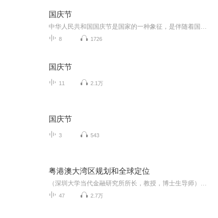
国庆节
中华人民共和国国庆节是国家的一种象征，是伴随着国家的出现而出现的。让我们用诗歌朗诵歌颂祖国的繁荣富强，国泰民安。
8
1726
国庆节
11
2.1万
国庆节
3
543
粤港澳大湾区规划和全球定位
（深圳大学当代金融研究所所长，教授，博士生导师）国世平——主编，主播——柴昌平，粤港澳大湾区为我国带来新机遇，粤港澳大湾区将成为世界上最大的湾经济带，粤港澳大湾区拥有金融中心的支持，粤港澳大湾区以开放，自由作为基础，粤港澳大湾区会形成强...
47
2.7万