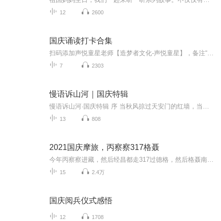
12
2600
国庆诵读打卡合集
扫码添加声悦童星老师【造梦者文化-声悦童星】，备注“诵读打卡”报名，已添加好友的，直接发送“诵读打卡”报名，报名成功后进入社群。
7
2303
慢语诉山河｜国庆特辑
慢语诉山河·国庆特辑 序 当秋风掠过天安门的红墙，当桂香漫过万里长江的碧波，我总愿慢下脚步，以声为笔，轻轻描摹这山河的模样。 不必追赶喧嚣的潮，也无需堆砌华丽的词——这一辑里，每一段朗诵都是心底的低语：是对着塞北草原的星子说“国泰”，是向着...
13
808
2021国庆摩旅，丙察察317格聂
今年丙察察进藏，然后经昌都走317过德格，然后格聂南线，最后沙溪古镇收尾。
15
2.4万
国庆阅兵仪式感悟
12
1708