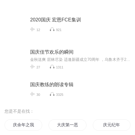
2020国庆 宏恩FCE集训
12
921
国庆佳节欢乐的瞬间
金秋送爽 层林尽染 适逢新疆成立70周年 ，乌鲁木齐于2025年9月23日迎来党中央和习大大带领的慰问团。新疆各族群众欢欣鼓舞，热烈欢迎。
27
1311
国庆教练的朗读专辑
30
3325
您是不是在找：
庆余年之我叫王启年
大庆第一恶
庆元纪年