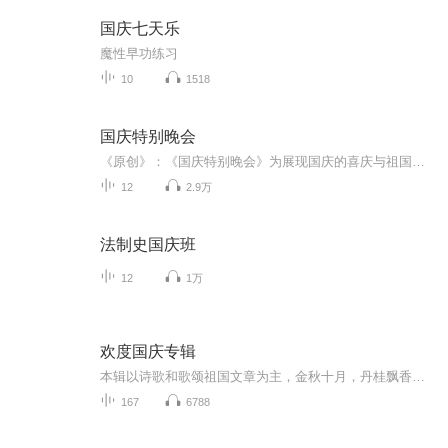
国庆七天乐
魔性早功练习
10
1518
国庆特别晚会
《原创》：《国庆特别晚会》为展现国庆的喜庆与祖国的深情我将以具体的场景切入从清晨升旗的庄严到街头巷尾的欢庆到历史与当下的交融，用优美的笔触传递对祖国的热爱与自豪！用诗歌和情感美文形式，歌颂祖国的繁荣富强，祝人民幸福安康！
12
2.9万
法制史国庆班
12
1万
欢度国庆专辑
本辑以诗歌和歌颂祖国文章为主，金秋十月，丹桂飘香，在这个充满丰收喜悦的季节里，我们满怀激动和自豪，迎来了中华人民共和国76周年华诞。这不仅是一个庄重的纪念日，更是全体中华儿女共同欢庆的盛大的节日，承载着深厚的民族情感和历史意义.
167
6788