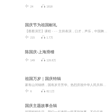
24
1818
国庆节为祖国献礼
【蔡蔡演艺】课程﹣-﹣主持表演，口才，声乐，中国舞，民族舞。独特的小舞台，专业的录音棚，每一位同学都能成为优秀的小明星。独特的教学模式，轻松上课，快乐学习！知名主持人，舞蹈家，高级教师任职授课！江南总校：河沟街42号三楼 18545856430江北分校...
215
1.7万
陈国庆-上海滑稽
149
126.8万
祖国万岁｜国庆特辑
家有山河锦绣，国有岁月芳华。热烈庆祝中华人民共和国成立73周年！
6
82.1万
国庆主题故事合辑
祖国妈妈生日，我们一起来听一听系列故事。不仅仅有《我的祖国》，还有红军故事，也有关于战争的故事，让大家体会到和平年代的不易。