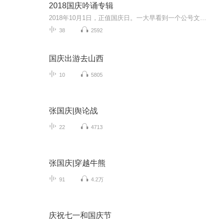
2018国庆吟诵专辑
2018年10月1日，正值国庆日。一大早看到一个公号文章，正是文天祥的《己卯十月一日至燕越五日罹狴犴有感而赋》。当然，彼十一非当今的十一。不过数字的巧合还是让人感触，今天拿来读一读，体味一番历史英杰的民族情怀，恰也当时。 根据诗题来看，这组诗是写于十月一日至十月五日之间，是文天祥被俘之后所作，这些诗作不仅有凛凛正气，更也能看的到他百端交集的复杂情感。另一首于右任先生的《望大陆》，微信公号有称《望乡》，一句“山之上国之殇”荡气回肠，一并兴起拿来读了一读。仓促间多有瑕疵...
38
2592
国庆出游去山西
10
5805
张国庆|舆论战
22
4713
张国庆|穿越牛熊
91
4.2万
庆祝七一和国庆节