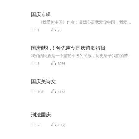
国庆专辑
《我爱你中国》作者：凝嫣心语我爱你中国！我爱你春天蓬勃的秧苗；我爱你秋日金黄的硕果。我爱你中国！我爱你青松气质，我爱你红梅品格！我爱你家乡的甜蔗好像乳汁滋润着我的心窝。我爱你中国，我要把最美的歌儿献给你，我的母亲我的祖国。我爱你中国，我爱...
1
78
国庆献礼！领先声创国庆诗歌特辑
我们的民族是一个坚韧不拔的民族，历史给予我们的苦难都变成了闪着金光的勋章！我们的国家是一个龙腾虎跃的国家，那条巨龙正以不可阻挡之势崛起于神奇的东方！------------------------------------------------值此祖国70周年华诞之际，领先声创以诗歌向祖国献礼！用我们的声音、用我们的热血、用我们的灵魂诵读经典爱国篇章，歌颂我们的祖国！永远繁荣富强！
8
6076
国庆美诗文
108
4173
刑法国庆
26
1.7万