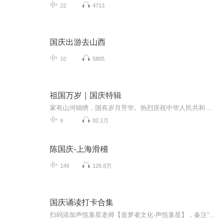
22
4713
国庆出游去山西
10
5805
祖国万岁｜国庆特辑
家有山河锦绣，国有岁月芳华。热烈庆祝中华人民共和国成立73周年！
6
82.1万
陈国庆-上海滑稽
149
126.8万
国庆诵读打卡合集
扫码添加声悦童星老师【造梦者文化-声悦童星】，备注“诵读打卡”报名，已添加好友的，直接发送“诵读打卡”报名，报名成功后进入社群。