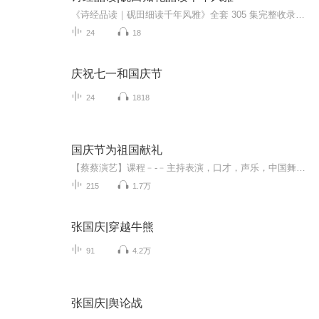
《诗经品读｜砚田细读千年风雅》全套 305 集完整收录国风三百篇。恪守古籍原文逐篇品读，以温润视角拆解先民情志、人间烟火，静心体悟字句里的修身与温柔。无碎片化浅讲，正本溯源，适合深耕古典、安顿内心。 完整通读《诗经》三百篇，原文细读 + 情志解读...
24
18
庆祝七一和国庆节
24
1818
国庆节为祖国献礼
【蔡蔡演艺】课程﹣-﹣主持表演，口才，声乐，中国舞，民族舞。独特的小舞台，专业的录音棚，每一位同学都能成为优秀的小明星。独特的教学模式，轻松上课，快乐学习！知名主持人，舞蹈家，高级教师任职授课！江南总校：河沟街42号三楼 18545856430江北分校...
215
1.7万
张国庆|穿越牛熊
91
4.2万
张国庆|舆论战