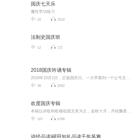
国庆七天乐
魔性早功练习
10
1518
法制史国庆班
12
1万
2018国庆吟诵专辑
2018年10月1日，正值国庆日。一大早看到一个公号文章，正是文天祥的《己卯十月一日至燕越五日罹狴犴有感而赋》。当然，彼十一非当今的十一。不过数字的巧合还是让人感触，今天拿来读一读，体味一番历史英杰的民族情怀，恰也当时。 根据诗题来看，这组诗是写于十月一日至十月五日之间，是文天祥被俘之后所作，这些诗作不仅有凛凛正气，更也能看的到他百端交集的复杂情感。另一首于右任先生的《望大陆》，微信公号有称《望乡》，一句“山之上国之殇”荡气回肠，一并兴起拿来读了一读。仓促间多有瑕疵...
38
2592
欢度国庆专辑
本辑以诗歌和歌颂祖国文章为主，金秋十月，丹桂飘香，在这个充满丰收喜悦的季节里，我们满怀激动和自豪，迎来了中华人民共和国76周年华诞。这不仅是一个庄重的纪念日，更是全体中华儿女共同欢庆的盛大的节日，承载着深厚的民族情感和历史意义.
167
6788
诗经品读|砚田知礼品读千年风雅