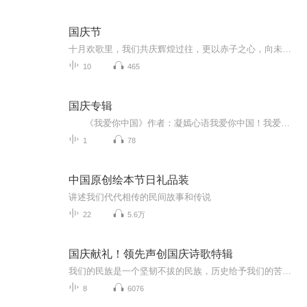
国庆节
十月欢歌里，我们共庆辉煌过往，更以赤子之心，向未来书写滚烫的誓言——这盛世，值得我们以热爱相拥。
10
465
国庆专辑
《我爱你中国》作者：凝嫣心语我爱你中国！我爱你春天蓬勃的秧苗；我爱你秋日金黄的硕果。我爱你中国！我爱你青松气质，我爱你红梅品格！我爱你家乡的甜蔗好像乳汁滋润着我的心窝。我爱你中国，我要把最美的歌儿献给你，我的母亲我的祖国。我爱你中国，我爱...
1
78
中国原创绘本节日礼品装
讲述我们代代相传的民间故事和传说
22
5.6万
国庆献礼！领先声创国庆诗歌特辑
我们的民族是一个坚韧不拔的民族，历史给予我们的苦难都变成了闪着金光的勋章！我们的国家是一个龙腾虎跃的国家，那条巨龙正以不可阻挡之势崛起于神奇的东方！------------------------------------------------值此祖国70周年华诞之际，领先声创以诗歌向祖国献礼！用我们的声音、用我们的热血、用我们的灵魂诵读经典爱国篇章，歌颂我们的祖国！永远繁荣富强！
8
6076