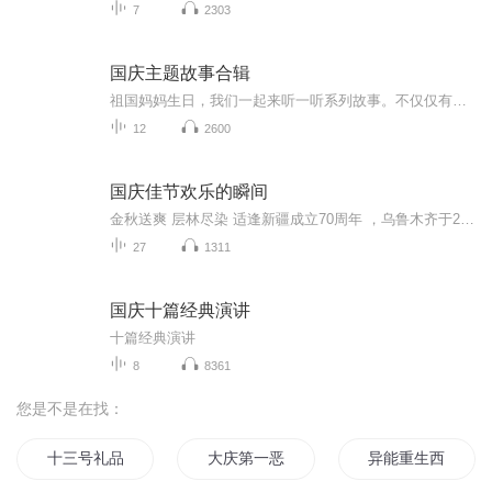
7
2303
国庆主题故事合辑
祖国妈妈生日，我们一起来听一听系列故事。不仅仅有《我的祖国》，还有红军故事，也有关于战争的故事，让大家体会到和平年代的不易。
12
2600
国庆佳节欢乐的瞬间
金秋送爽 层林尽染 适逢新疆成立70周年 ，乌鲁木齐于2025年9月23日迎来党中央和习大大带领的慰问团。新疆各族群众欢欣鼓舞，热烈欢迎。
27
1311
国庆十篇经典演讲
十篇经典演讲
8
8361
您是不是在找：
十三号礼品店
大庆第一恶
异能重生西门庆