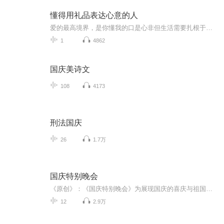
懂得用礼品表达心意的人
爱的最高境界，是你懂我的口是心非但生活需要扎根于凡尘，要过小日子，所以要学会接受生活中的不完美，在无伤原则的基础上，其实懂你就是接受任何生活中的馈赠，开心也好，失落也罢，善意的面对，不一定懂你，但是我理解你，懂你的最高境界就是不指责你。一个能够理解你，不指责的人出现了本身就是最好的礼物了。
1
4862
国庆美诗文
108
4173
刑法国庆
26
1.7万
国庆特别晚会
《原创》：《国庆特别晚会》为展现国庆的喜庆与祖国的深情我将以具体的场景切入从清晨升旗的庄严到街头巷尾的欢庆到历史与当下的交融，用优美的笔触传递对祖国的热爱与自豪！用诗歌和情感美文形式，歌颂祖国的繁荣富强，祝人民幸福安康！
12
2.9万