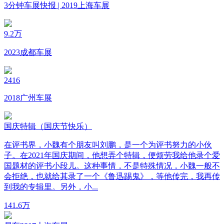
3分钟车展快报 | 2019上海车展
9.2万
2023成都车展
2416
2018广州车展
国庆特辑（国庆节快乐）
在评书界，小魏有个朋友叫刘鹏，是一个为评书努力的小伙
子。在2021年国庆期间，他想弄个特辑，便烦劳我给他录个爱
国题材的评书小段儿。这种事情，不是特殊情况，小魏一般不
会拒绝，也就给其录了一个《鲁迅踢鬼》，等他传完，我再传
到我的专辑里。另外，小...
14
1.6万