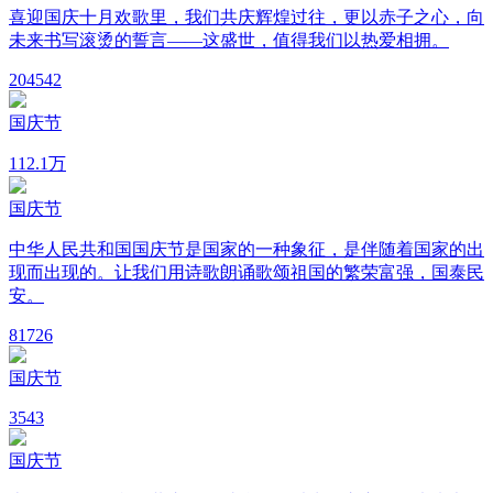
喜迎国庆十月欢歌里，我们共庆辉煌过往，更以赤子之心，向
未来书写滚烫的誓言——这盛世，值得我们以热爱相拥。
20
4542
国庆节
11
2.1万
国庆节
中华人民共和国国庆节是国家的一种象征，是伴随着国家的出
现而出现的。让我们用诗歌朗诵歌颂祖国的繁荣富强，国泰民
安。
8
1726
国庆节
3
543
国庆节