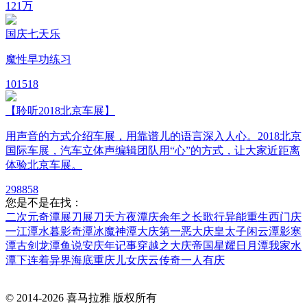
12
1万
国庆七天乐
魔性早功练习
10
1518
【聆听2018北京车展】
用声音的方式介绍车展，用靠谱儿的语言深入人心。2018北京
国际车展，汽车立体声编辑团队用“心”的方式，让大家近距离
体验北京车展。
29
8858
您是不是在找：
二次元奇潭
展刀展刀
天方夜潭
庆余年之长歌行
异能重生西门庆
一江潭水
暮影奇潭
冰魔神潭
大庆第一恶
大庆皇太子
闲云潭影
寒
潭古剑
龙潭鱼说
安庆年记事
穿越之大庆帝国
星耀日月潭
我家水
潭下连着异界海底
重庆儿女
庆云传奇
一人有庆
© 2014-
2026
喜马拉雅 版权所有