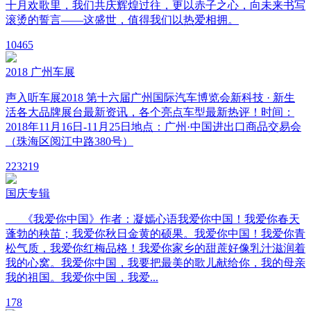
十月欢歌里，我们共庆辉煌过往，更以赤子之心，向未来书写
滚烫的誓言——这盛世，值得我们以热爱相拥。
10
465
2018 广州车展
声入听车展2018 第十六届广州国际汽车博览会新科技 · 新生
活各大品牌展台最新资讯，各个亮点车型最新热评！时间：
2018年11月16日-11月25日地点：广州·中国进出口商品交易会
（珠海区阅江中路380号）
22
3219
国庆专辑
《我爱你中国》作者：凝嫣心语我爱你中国！我爱你春天
蓬勃的秧苗；我爱你秋日金黄的硕果。我爱你中国！我爱你青
松气质，我爱你红梅品格！我爱你家乡的甜蔗好像乳汁滋润着
我的心窝。我爱你中国，我要把最美的歌儿献给你，我的母亲
我的祖国。我爱你中国，我爱...
1
78