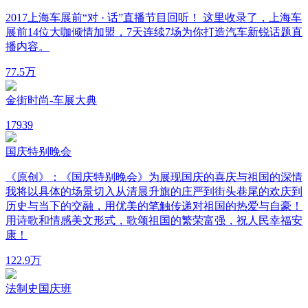
2017上海车展前“对 · 话”直播节目回听！ 这里收录了，上海车
展前14位大咖倾情加盟，7天连续7场为你打造汽车新锐话题直
播内容。
7
7.5万
金街时尚-车展大典
17
939
国庆特别晚会
《原创》：《国庆特别晚会》为展现国庆的喜庆与祖国的深情
我将以具体的场景切入从清晨升旗的庄严到街头巷尾的欢庆到
历史与当下的交融，用优美的笔触传递对祖国的热爱与自豪！
用诗歌和情感美文形式，歌颂祖国的繁荣富强，祝人民幸福安
康！
12
2.9万
法制史国庆班