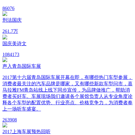
8
6076
刑法国庆
26
1.7万
国庆美诗文
108
4173
声入青岛国际车展
2017第十六届青岛国际车展开幕在即，有哪些热门车型参展，
消费者最关注的汽车品牌是哪家，又有哪些新款车型问市，喜
马拉雅FM青岛站线上线下同步宣传，为品牌做推广，帮助消
费者买好车。车展现场我们邀请各个展馆负责人从专业角度诠
释各个车型的配置优势、行业亮点、价格竞争力，为消费者奉
上一场听车盛宴。
26
3908
2017上海车展预热回听