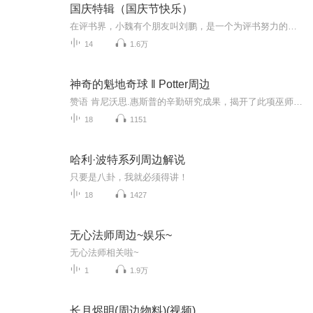
国庆特辑（国庆节快乐）
在评书界，小魏有个朋友叫刘鹏，是一个为评书努力的小伙子。在2021年国庆期间，他想弄个特辑，便烦劳我给他录个爱国题材的评书小段儿。这种事情，不是特殊情况，小魏一般不会拒绝，也就给其录了一个《鲁迅踢鬼》，等他传完，我再传到我的专辑里。另外，小...
14
1.6万
神奇的魁地奇球 ‖ Potter周边
赞语 肯尼沃思.惠斯普的辛勤研究成果，揭开了此项巫师体育运动迄今未知事实的真正宝库。 一本引人入胜的书。 ---《魔法史》作者巴希达.巴沙特 惠斯普创作了一本令人愉悦至极的书；魁地奇球迷定然会发现此书既富教育意义又具娱乐功效。 ----《分类飞天扫帚...
18
1151
哈利·波特系列周边解说
只要是八卦，我就必须得讲！
18
1427
无心法师周边~娱乐~
无心法师相关啦~
1
1.9万
长月烬明(周边物料)(视频)