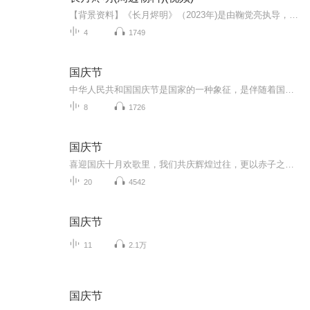
【背景资料】《长月烬明》（2023年)是由鞠觉亮执导，罗云熙、白鹿、陈都灵领衔主演，邓为、孙珍妮、耿业庭、李沛恩，于波、黄海冰、郑国霖、张芷溪、汪汐潮主演，王一菲、肖顺尧特别出演陈博豪友情出演的奇幻仙侠剧该剧于2023年4月6日在优酷播出。该剧根据...
4
1749
国庆节
中华人民共和国国庆节是国家的一种象征，是伴随着国家的出现而出现的。让我们用诗歌朗诵歌颂祖国的繁荣富强，国泰民安。
8
1726
国庆节
喜迎国庆十月欢歌里，我们共庆辉煌过往，更以赤子之心，向未来书写滚烫的誓言——这盛世，值得我们以热爱相拥。
20
4542
国庆节
11
2.1万
国庆节