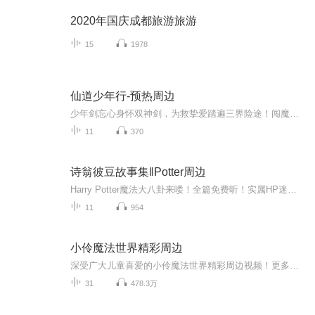
2020年国庆成都旅游旅游
15
1978
仙道少年行-预热周边
少年剑忘心身怀双神剑，为救挚爱踏遍三界险途！闯魔窟、战妖王、破幻境、救同门，一路热血逆袭。承影藏灵，血泣斩邪，与忆梦歌九世羁绊情深，以少年意气剑指九天，踏出一条荡气回肠的仙道帝途！预听更多该书精彩内容，请移步：https://xima.tv/1_f9H7RM?_s...
11
370
诗翁彼豆故事集‖Potter周边
Harry Potter魔法大八卦来喽！全篇免费听！实属HP迷福利！本书由魔法铁三角之一 —— 赫敏·格兰杰从如尼文翻译为英文，再由一位神秘的人翻译为中文。可敬的梅林爵士团一级大魔法师、霍格沃茨魔法学校校长、国际巫师联合会会长、威森加摩首席魔法师阿不思...
11
954
小伶魔法世界精彩周边
深受广大儿童喜爱的小伶魔法世界精彩周边视频！更多儿童优质内容，尽在小伶魔法世界！
31
478.3万