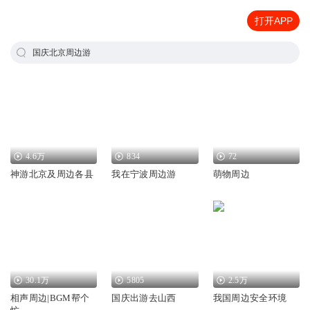
打开APP
国庆北京周边游
4.6万
834
72
神游北京及周边各县
我在宁波周边游
萌物周边
30.1万
5805
2.5万
相声周边|BGM帮个
国庆出游去山西
我国周边安全环境