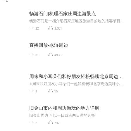
忙
畅游石门|梳理石家庄周边游景点
畅游石门是一档介绍石家庄地区旅游目的地的播客节目，节目以闲聊的形式每期着重介绍一个地方。主播介绍：睿（老大）摄影师/旅游达人作为摄影师他擅长拍摄人文、风光以及城市街拍。他的摄影作品有很强的个人风格。日常闲暇他会总会驾车出游拍照，享受在路上的感觉。西门 人像摄影师擅长拍摄各类人像作品，日常的拍摄需要也去到过石家庄周边的很多角落，包括各类景点和非景点。...
12
1.3万
直播回放-水浒周边
31
4935
周末和小耳朵们和好朋友轻松畅聊北京周边各种小吃哦
❇️周末和好朋友小耳朵们一起轻松畅聊北京周边美味小吃哦�❤️ 北京周边美味小吃，一道道美食宵夜大餐哦，喜欢吃的小伙伴进来坐坐吃点宵夜吧�❤️❇️�一定有些你吃过或有些没吃过的各种美食快来涨知识啦�温暖有爱善良陪伴的一个情感生活分享及吃货的...
1
35
旧金山市内和周边游玩的地方详解
旧金山周边 可以一日或者两日游的选择
2
747