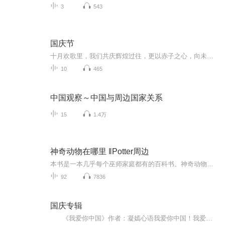
3
543
国庆节
十月欢歌里，我们共庆辉煌过往，更以赤子之心，向未来书写滚烫的誓言——这盛世，值得我们以热爱相拥。
10
465
中国观察～中国与周边国家关系
15
1.4万
神奇动物在哪里 ‖Potter周边
本书是一本几乎每个巫师家庭都有的百科书。神奇动物学家纽特·斯卡曼德在花费了巨大心血和精力才编写出这册著名的书。他希望能通过此书唤醒人们对神奇动物的保护意识和防护意识。在此谨献各位HP迷。
92
7836
国庆专辑
《我爱你中国》作者：凝嫣心语我爱你中国！我爱你春天蓬勃的秧苗；我爱你秋日金黄的硕果。我爱你中国！我爱你青松气质，我爱你红梅品格！我爱你家乡的甜蔗好像乳汁滋润着我的心窝。我爱你中国，我要把最美的歌儿献给你，我的母亲我的祖国。我爱你中国，我爱...