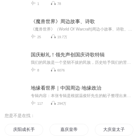
1
78
《魔兽世界》周边故事、诗歌
《魔兽世界》（World Of Warcraft)周边小故事、诗歌、散文等，本专辑打赏功能已开通~wower们！用银子砸死黑暗势力吧！！
25
19.7万
国庆献礼！领先声创国庆诗歌特辑
我们的民族是一个坚韧不拔的民族，历史给予我们的苦难都变成了闪着金光的勋章！我们的国家是一个龙腾虎跃的国家，那条巨龙正以不可阻挡之势崛起于神奇的东方！------------------------------------------------值此祖国70周年华诞之际，领先声创以诗歌向祖国献礼！用我们的声音、用我们的热血、用我们的灵魂诵读经典爱国篇章，歌颂我们的祖国！永远繁荣富强！
8
6076
地缘看世界｜中国周边·地缘政治
专辑内容：本张专辑是根据温俊轩先生的帖子整理出来，以地理环境为切入点，从地缘的视角探讨中国周边国家的地理、政治和文化，让我们能够更深入和立体的看到中国在周边国家中的位置，以及未来的发展远景。更新频率：对地理政治文化感兴趣的听友可以多多关...
117
294万
您是不是在找：
庆阳成长手札
嘉庆皇帝
大庆皇太子