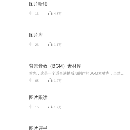
图片听读
13
4.8万
图片库
23
1.1万
背景音效（BGM）素材库
首先，这是一个适合演播后期制作的BGM素材库，当然其中的大自然的白噪音等音乐，也有催眠等多重作用，大家各取所需吧！作为有声演播爱好者与听众，有时常常为找不到背景音效或者效果不佳而烦恼，于是干脆收集这方面的音效，自助及他助，方便使用与收藏！大...
65
1.2万
图片跟读
15
1.7万
图片评书