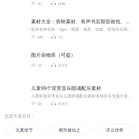
40
1296
素材大全：剪映素材、有声书后期音效包、场景搭建背景
收录各种音效、bgm、氛围、场景、动效、转场等后期素材，助力场景搭建简配进阶中配、精配必备之选。同时收录剪影素材，平台限制只能收录部分。
846
7万
图片杂物库（可盗）
34
10.5万
儿童99个背景音乐朗诵配乐素材
儿童影视背景音乐儿童朗诵配乐素材库纯音乐专题片宣传片年会音频音效制作
98
29.8万
您是不是在找：
元素使节
都市修仙之主角背景有点强
庆云传奇