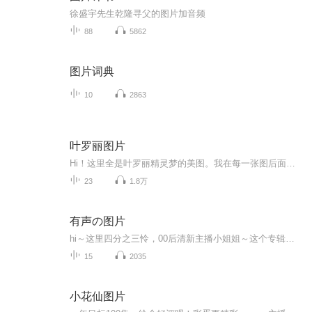
徐盛宇先生乾隆寻父的图片加音频
88
5862
图片词典
10
2863
叶罗丽图片
Hi！这里全是叶罗丽精灵梦的美图。我在每一张图后面都给大家留了点时间让大家把喜欢的图保存下来。如果你觉得这个图不太清晰，你可以私信找我要原图哦！
23
1.8万
有声の图片
hi～这里四分之三怜，00后清新主播小姐姐～这个专辑是由四分之三怜与微笑小熊工作室合作出版，由于都是千怜的工作室，所以质量保障十分，如果您恶意差评，说明您眼睛要么是x了，要么就是您道德有问题～好啦，也当作是千怜500粉丝的福利专辑叭别对我说我喜欢你你廉价的喜欢抵不上夏天的一根雪糕
15
2035
小花仙图片