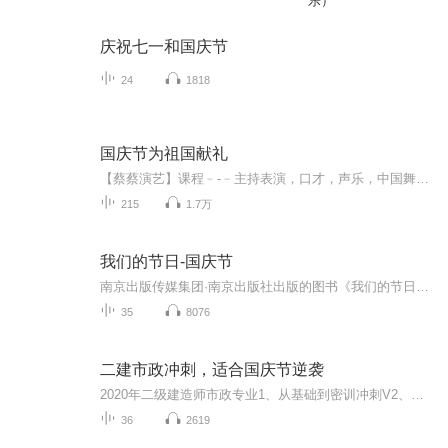
乐）
庆祝七一和国庆节
24
1818
国庆节为祖国献礼
【蔡蔡演艺】课程﹣-﹣主持表演，口才，声乐，中国舞，民族舞。独特的小舞台，专业的录音棚，每一位同学都能成为优秀的小明星。独特的教学模式，轻松上课，快乐学习！知名主持人，舞蹈家，高级教师任职授课！江南总校：河沟街42号三楼 18545856430江北分校...
215
1.7万
我们的节日-国庆节
南京出版传媒集团·南京出版社出版的图书《我们的节日》通过对中国节日文化和节日意义进行深度的挖掘，面向青少年群体构建独具特色的栏目内容，以此丰富春节、元宵节、清明节、端午节、七夕节、中秋节、重阳节等传统节日；六一节、教师节、国庆节等新兴节日的文化内涵和表现形式。促进青少年形成新的节日习俗，提升节日仪式感、认同感。音频作品由金陵朗读者联盟志愿者朗诵，南京音像出版社、金陵图书馆联合制作。
35
8076
二建市政冲刺，适合国庆节逆袭
2020年二级建造师市政专业1、从基础到密训冲刺V2、从精华课程到超压密押V3、0基础同步更新v4、持续更新到2020年考试V5、只要你跟着学让你一次稳拿证V6、渠道超压压题，超压三页纸等独家绝密压题!
36
2619