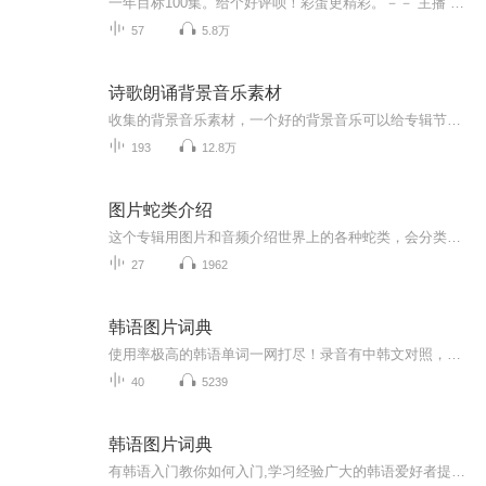
一年目标100集。给个好评呗！彩蛋更精彩。－－ 主播 贝瑞吖也叫逆光小爱
57
5.8万
诗歌朗诵背景音乐素材
收集的背景音乐素材，一个好的背景音乐可以给专辑节目增加非常好的效果！所有音频文件免费使用，如何下载和转换文件属性方法在专辑内容和视频动态中，学不会的可以加入主播的ximi团直接私信主播获取转换好的音频文件，永久免费使用，节省您的时间！预祝所有用我音频文件的朋友都能在朗诵中取得好成绩，都能创造出爆款的专辑！！加油
193
12.8万
图片蛇类介绍
这个专辑用图片和音频介绍世界上的各种蛇类，会分类别介绍，如有错误欢迎指正。
27
1962
韩语图片词典
使用率极高的韩语单词一网打尽！录音有中韩文对照，方便同学们在路上收听磨耳朵！更多韩语学习的内容，欢迎关注订阅“韩语助手FM” ：）
40
5239
韩语图片词典
有韩语入门教你如何入门,学习经验广大的韩语爱好者提供自己学习的心得体会;韩语词汇包含各类词汇满足你各个方面的需求;韩语阅读:韩国古今各种书籍、童话、谚语等的阅读;韩语...