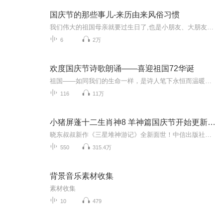
国庆节的那些事儿-来历由来风俗习惯
我们伟大的祖国母亲就要过生日了,也是小朋友、大朋友们最喜欢的“国庆小长假”或说“黄金周”还有说”国庆7天乐”的，说法真是不一而足。那么“国庆节”是怎么来的？自古以来国庆节怎么庆贺？新中国国庆节的来历，以及新中国国庆节的庆贺方式又有哪些呢？ ...
6
2万
欢度国庆节诗歌朗诵——喜迎祖国72华诞
祖国——如同我们的生命一样，是诗人笔下永恒而温暖的主题。在祖国72周年华诞来临之际，特创建这个诗歌朗诵专辑，诵读经典爱国篇章，和大家一起歌颂祖国，向国庆的献礼！祝愿伟大的祖国繁荣富强，祝愿大家国庆节快乐，度过平安快乐的黄金周假期！
116
11万
小猪屏蓬十二生肖神8 羊神篇国庆节开始更新啦！
晓东叔叔新作《三星堆神游记》全新面世！中信出版社出版！京东当当淘宝均有售！点蓝色字收听——《小猪屏蓬爆笑日记2024》《小猪屏蓬爆笑日记2》《小猪屏蓬爆笑日记1》让你笑得喘不上气！《我进故宫当富翁——小猪屏蓬故宫财商笔记》教你成为大富翁！《小...
550
315.4万
背景音乐素材收集
素材收集
10
479