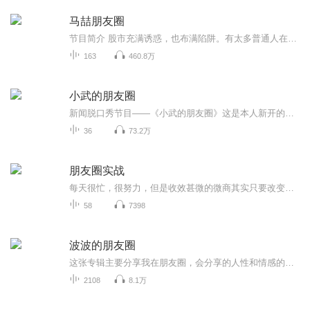
马喆朋友圈
节目简介 股市充满诱惑，也布满陷阱。有太多普通人在股市输光了积蓄，失去了希望，只留下两鬓白发和呆滞的目光。《马喆朋友圈》是一档持续更新的音频节目，旨在分享马喆先生对股票的理解，帮助更多人不被股市所吞没。股票投资是一项非常专业的工作。投资...
163
460.8万
小武的朋友圈
新闻脱口秀节目——《小武的朋友圈》这是本人新开的一张专辑，用朋友圈的形式、脱口秀的方式，为大家刷新整理时事热点。节目每周二、周四定期更新，其余时间不间断更新，喜欢的朋友也可以订阅起来。另外不要相信照片上的我，那都是经过PS的，其实本人更帅...
36
73.2万
朋友圈实战
每天很忙，很努力，但是收效甚微的微商其实只要改变一点点就可以做的更好，但是如果永远死守瓶颈一尘不变，很快激情耗尽，无人能救。改变的那一点就是：思路！
58
7398
波波的朋友圈
这张专辑主要分享我在朋友圈，会分享的人性和情感的相处之道，欢迎大家过来围观我的朋友圈。
2108
8.1万