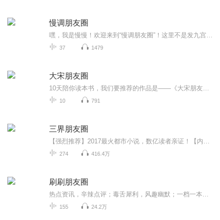
慢调朋友圈
嘿，我是慢慢！欢迎来到“慢调朋友圈”！这里不是发九宫格的地方，而是我和我的朋友们，慢悠悠地聊天唠嗑的“声音版”朋友圈。我们会聊电影、聊艺术、聊生活、聊教育、聊旅行…，也聊那些说不清道不明的小情绪。节奏嘛，就是那种喝了半下午茶的悠闲感。如...
37
1479
大宋朋友圈
10天陪你读本书，我们要推荐的作品是——《大宋朋友圈》。本书是历史作家李开周关于宋朝文化的新作。作者致力于宋朝文化研究，翻阅宋代笔记和史书，从文献中攫取信息。全书分为宫廷之网、官场之网、科举之网、师友之网、婚嫁之网五个部分，以人物为导引，...
10
791
三界朋友圈
【强烈推荐】2017最火都市小说，数亿读者亲证！【内容简介】古有地藏王地狱不空誓不成佛，今日且看我混迹阴阳两界，一路通吃做个逍遥人间小散仙！等等，先天基础薄弱怎么办？不怕！渡恶灵修百万功德筑仙骨；再等等！修真无敌太无聊怎么办？这简单！携二三...
274
416.4万
刷刷朋友圈
热点资讯，辛辣点评；毒舌犀利，风趣幽默；一档一本正经胡说八道的脱口秀节目。
155
24.2万