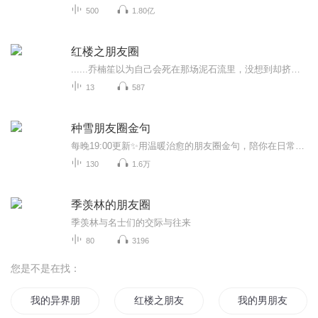
500
1.80亿
红楼之朋友圈
......乔楠笙以为自己会死在那场泥石流里，没想到却挤进了穿越大军，入了红楼。对于穿越，乔楠笙就一个念头活着真好。当然若是还能穿回去，她也不会放弃任何机会哒。带着微信朋友圈穿越的乔楠笙听说只要发够一万条朋友圈，并且每条朋友圈都有一万个点赞，...
13
587
种雪朋友圈金句
每晚19:00更新✨用温暖治愈的朋友圈金句，陪你在日常里找到力量。想听更多治愈音频，点我头像关注主页，一起慢慢变好。
130
1.6万
季羡林的朋友圈
季羡林与名士们的交际与往来
80
3196
您是不是在找：
我的异界朋友们
红楼之朋友圈
我的男朋友