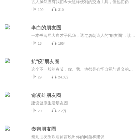
古人虽然没有我们今天这样便利的交通工具，但他们仍然凭借自己的双脚走过了山山水水，留下了动人的诗篇、珍贵的记载。本书以《徐霞客游记》为蓝本，选择与文中的地点、心情、感悟相关的通俗易懂的古诗词、趣闻逸事，采用微博体的形式，既有对原文的解读，...
109
310
李白的朋友圈
一本书阅尽大唐才子风华，透过唐朝诗人的“朋友圈”，读懂“人设”之外的他们。他们也曾是迷茫焦虑的年轻人。他们已经历的，我们正在经历。我们爱李白，到底在爱着什么？李白，是一种活法。这是一本李白的交游考，也是一本诗传。
13
1954
抗“疫”朋友圈
这个不一般的春节，你、我、他都是心怀自觉与道义的勇士。我们想要你的故事，那些被“治愈”、被帮助、被安慰、在“特殊时期”的点滴故事。让我们彼此鼓励、彼此温暖，共渡难关！
29
24.3万
俞凌雄朋友圈
建设健康生活朋友圈
20
2.2万
秦朔朋友圈
秦朔朋友圈欢迎留言说出你的问题和建议