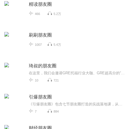
精读朋友圈
466
5.2万
刷刷朋友圈
1007
5.4万
琦叔的朋友圈
在这里，我们会邀请GRE托福行业大咖、GRE超高分的“超级学霸”，以及琦叔现在活跃在各行各业的学生们，分享成长经历，希望能给同学们带来更多学习、就业、生活方面的启发。
10
721
引爆朋友圈
《引爆朋友圈》包含七节朋友圈打造的实战落地课，从朋友圈的装修，发朋友的时间，发朋友圈的内容及朋友圈的人设定位，朋友圈互动及如何在朋友成交等，内容经典，实战落地，是名师大咖的精华及李荣老师多年营销经验的总结。希望通过分享这个专辑，让更多人的营销不再难做，也希望大家通过学习这个专辑，让自己真正掌握有关朋友圈的一些知识！为自己打造一个非常棒的朋友圈。
7
884
财经朋友圈