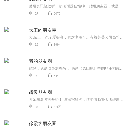
财经资讯轻松听、新闻话题任性聊，财经朋友圈，就是你的朋友圈
27
9079
大王的朋友圈
大dai王，汽车爱好者，喜欢老爷车。有着某某公司高管的职场标签。加班时间、开会时间、堵车时间均可上榜。从事过广告创意、品牌公关、社会化营销、大数据分析等. 除此之外，贪吃好色，内向保守，胆小好面子，也都是他的生活写照。
12
6994
我的朋友圈
你好，我是演员刘恩尚， 我是《凤囚凰》中的猪王刘彧， 我是《楚乔传》里贴心的阿精， 我是《生活启示录》里胡歌的发小， 我是《八九不离十》里李光洁的兄弟， 现在，我是耳机另一头，你的朋友， 临睡前，你是否还躺在床上看着手机，刷着朋友圈呢？ 让我用声音和你分享来自我朋友圈里的故事， 然后，静静的，入眠吧~~~ 让我用声音传递一种温暖的正能量给你， 也许，这一丝温暖未必能打开你的心结， 却能在你的心中种下阳光的种子， 慢慢的，慢慢的， 温暖就在你的心中荡漾开了。
9
544
超级朋友圈
耳朵刷屏时间开始！ 请深挖脑洞，请尽情脑补 听所未听，闻所未闻 惊呆伙伴，笑掉大牙...
37
3.4万
徐霞客朋友圈