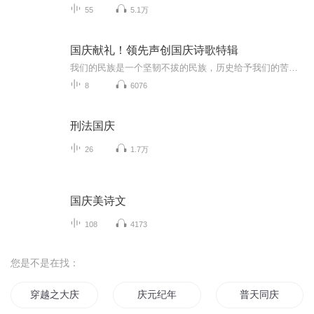
55
5.1万
国庆献礼！领先声创国庆诗歌特辑
我们的民族是一个坚韧不拔的民族，历史给予我们的苦难都变成了闪着金光的勋章！我们的国家是一个龙腾虎跃的国家，那条巨龙正以不可阻挡之势崛起于神奇的东方！------------------------------------------------值此祖国70周年华诞之际，领先声创以诗歌向祖国献礼！用我们的声音、用我们的热血、用我们的灵魂诵读经典爱国篇章，歌颂我们的祖国！永远繁荣富强！
8
6076
刑法国庆
26
1.7万
国庆美诗文
108
4173
您是不是在找：
穿越之大庆帝国
庆元纪年
普天同庆