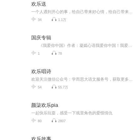
欢乐送
一个人遇到开心的事，给自己带来好心情，给自己带来正能量，但是独乐乐不如众乐乐，当你有快乐的事时候，告诉一下身边的人，这个快乐就会成双份，这个快乐就会传递给对方，如果她还能传递给别人，那么这个快乐就会像滚雪球一样，越来越大，快乐的人也会越...
34
1.1万
国庆专辑
《我爱你中国》作者：凝嫣心语我爱你中国！我爱你春天蓬勃的秧苗；我爱你秋日金黄的硕果。我爱你中国！我爱你青松气质，我爱你红梅品格！我爱你家乡的甜蔗好像乳汁滋润着我的心窝。我爱你中国，我要把最美的歌儿献给你，我的母亲我的祖国。我爱你中国，我爱...
1
78
欢乐唱诗
欢迎关注微信公众号：学而思大语文服务号，获取更多精品内容。诗歌是古人跨越千年与我们交流的方式，诗歌经典永流传。诵读、演唱，让孩子爱上古诗，爱上经典，爱上语文。【每周五早上7:00更新~】欢迎大家加入大语文微电台听众3群：785282086，一起讨论学习...
54
55.7万
颜柒欢乐pia
一起快乐玩耍，感受一下戏里角色的爱恨情仇
80
2807
欢乐故事