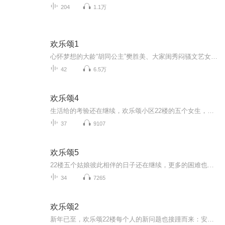
204
1.1万
欢乐颂1
心怀梦想的大龄“胡同公主”樊胜美、大家闺秀闷骚文艺女关雎尔、没头脑和不高兴的综合体邱莹莹，在海市合租一套房，与高智商的海归金领安迪、做事从不按出牌的富二代小妖精曲筱绡，同住在一个名叫“欢乐颂”的中档小区22楼，五个女人性格迥异，各自携带着...
42
6.5万
欢乐颂4
生活给的考验还在继续，欢乐颂小区22楼的五个女生，也迎来了事业、生活以及情感上新的挑战和机遇。叶蓁蓁开始了与戴维的爱情，两人非常合拍，但一心扑在科研上的她还是不可避免地被卷入各种工作上的非议和两个家庭的拉锯中；方芷衡终于走出过去的阴影，但...
37
9107
欢乐颂5
22楼五个姑娘彼此相伴的日子还在继续，更多的困难也接踵而来，还好她们已足够了解彼此，感情也日益深厚，可以互相支撑度过这些难关。叶蓁蓁醉心科研之余频频受到戴维的家事影响，如何简单生活成了难题，幸好她立场坚定也足够清醒，又有足够爱她的家人，最...
34
7265
欢乐颂2
新年已至，欢乐颂22楼每个人的新问题也接踵而来：安迪（刘涛饰）因包奕凡（杨烁饰）迎来情感的新可能，却也面临来自身世及包家内部带来的新困扰；樊胜美（蒋欣饰）尝试起步新生活，却仍难脱离家庭泥淖，对王柏川（张陆饰）处处依赖事事紧逼；曲筱绡（王子...