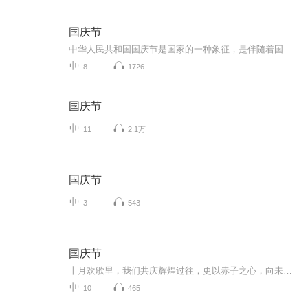
国庆节
中华人民共和国国庆节是国家的一种象征，是伴随着国家的出现而出现的。让我们用诗歌朗诵歌颂祖国的繁荣富强，国泰民安。
8
1726
国庆节
11
2.1万
国庆节
3
543
国庆节
十月欢歌里，我们共庆辉煌过往，更以赤子之心，向未来书写滚烫的誓言——这盛世，值得我们以热爱相拥。
10
465