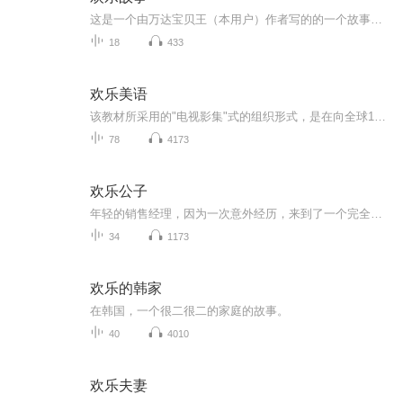
这是一个由万达宝贝王（本用户）作者写的的一个故事（尚未出版），情节有趣，适合幼儿园小朋友，小学学生收听。主编：万达宝贝王、小志_jp9……内容审核：万达宝贝王团队细节审核：万达宝贝王团队主播：万达宝贝王配乐：沉默的伙伴
18
433
欢乐美语
该教材所采用的"电视影集"式的组织形式，是在向全球105个国家的英语教学者广泛咨询后决定的，电视剧情节感人，能吸引学习者的兴趣。《走遍美国》电视影集代表了国际最高制作水平，它的编剧兼导演WilliamGreeves，以及动画制作群DovetailGroup都曾几度荣获艾美奖，所有演员都是优秀的专业演员，他们美语发音清晰、体态语言丰富，效果远远超出了一般所谓的"情景会话"教材。
78
4173
欢乐公子
年轻的销售经理，因为一次意外经历，来到了一个完全不同的世界，成为萧家大宅里一名光荣的——家丁
34
1173
欢乐的韩家
在韩国，一个很二很二的家庭的故事。
40
4010
欢乐夫妻