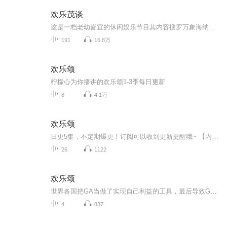
欢乐茂谈
这是一档老幼皆宜的休闲娱乐节目其内容搜罗万象海纳百川大多都是主播闲暇时阅读看到的非常感兴趣的内容有搞笑的网文微博，有趣的历史知识还有很多能让你长知识的科学杂谈这些内容都是积极向上的都是在传递正能量的适合任意年龄段的人收听希望在娱乐的同时...
191
16.8万
欢乐颂
柠檬心为你播讲的欢乐颂1-3季每日更新
8
4.1万
欢乐颂
日更5集，不定期爆更！订阅可以收到更新提醒哦~ 【内容简介】 老天爷要热情起来是全然不顾人死活的，都已近黄昏了，还一副八九点钟模样。走在大街上的那么多人，没有一个不皱眉头的。可是，立秋不觉得热。虽然汗水已经把他整个人湿透了，就像从河里捞...
26
1122
欢乐颂
世界各国把GA当做了实现自己利益的工具，最后导致GA的权威丧失，人们都一致认同GA不在适合今天的世界，并决定为GA办一场隆重的葬礼....
4
837