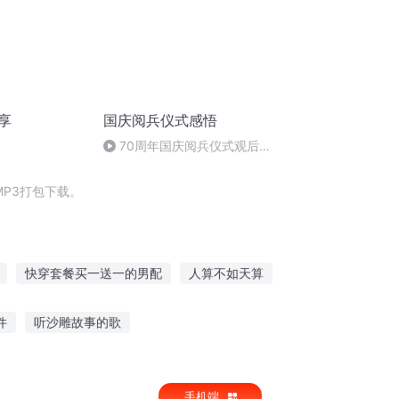
享
国庆阅兵仪式感悟
70周年国庆阅兵仪式观后感
作者：卞雨祺 朗读者：卞雨祺
P3打包下载。
快穿套餐买一送一的男配
人算不如天算
反套路女主养成计划
火影超时空买家
件
听沙雕故事的歌
听语音故事对大脑好吗
手机端