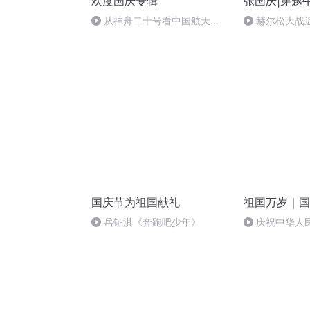
欢度国庆专辑
张国庆|穿越
从神舟二十号看中国航天
赫尔松大战
的“隐形实力”
突的关键之战
国庆节为祖国献礼
祖国万岁｜国
岳钲淇《奔跑吧少年》
庆祝中华人
周年 天安门广