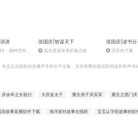
演讲
张国庆|智谋天下
张国庆|读书分
8 - 福柯空间回
嚣张是嚣张者的墓志铭
语言的力量
，包含正品授权的连播声音和文字全集，支持免费在线试听阅读和有声书M
庆余年之长歌行
大庆皇太子
重生房子买买买
重生之西门庆
庆云传奇
安庆年记事
重庆儿女
一人有庆
重生西门庆
藏语故事直播软件下载
海洋派对故事在线听
宝宝认字听故事的软
穿越之大庆帝国
听的蘑菇故事大全
听赵杰的故事在线听免费
我就讲给你听故事