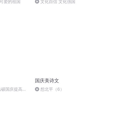
可爱的祖国
文化自信 文化强国
国庆美诗文
成法硕国庆提高班
想北平（6）