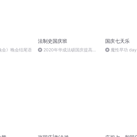
法制史国庆班
国庆七天乐
晚会》晚会结尾语
2020年华成法硕国庆提高班
魔性早功 day
法制史马志冰 (12)