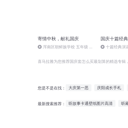
寄情中秋，献礼国庆
国庆十篇经典
浑南区朝鲜族学校 五年级 孙
十篇经典演讲
多永
归异托邦演讲
喜马拉雅为您推荐国庆套怎么买最划算的精选专辑
大庆第一恶
庆阳成长手札
您是不是在找：
这男的我买了
天命之买歌笑
听故事卡通壁纸图片高清
听
最新搜索推荐：
异能重生西门庆
嘉庆皇帝
听阿呆讲故事创作原声
小孩