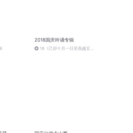
2018国庆吟诵专辑
6
18《己卯十月一日至燕越五
日罹狴犴有感而赋》组律18首
文天祥 自由吟诵