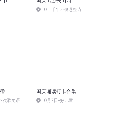
庆节
国庆出游去山西
10、千年不倒悬空寺
滑稽
国庆诵读打卡合集
达-欢歌笑语
10月7日-好儿童