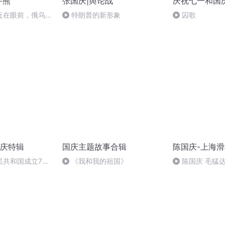
牛熊
张国庆|舆论战
庆祝七一和国
近在眼前，俄乌冲
特朗普的新形象
囚歌
，将会如何发展？
庆特辑
国庆主题故事合辑
陈国庆-上海
民共和国成立73
《我和我的祖国》
陈国庆 毛猛
场举行升国旗仪式