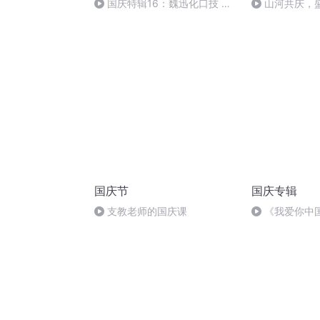
国庆特辑16：魏迅化口技 二
山河共庆，
胡 东方红+一般唱法和原生态
国庆节
国庆专辑
支教老师的国庆课
《我爱你中