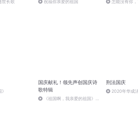
盛世长歌
祝福你亲爱的祖国
怎能没有你，
国庆献礼！领先声创国庆诗
刑法国庆
歌特辑
国》
2020年华
刑法陈 (26)
《祖国啊，我亲爱的祖国》温
婉