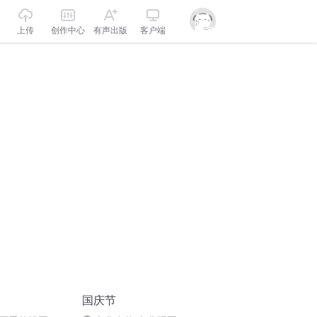
上传
创作中心
有声出版
客户端
国庆节