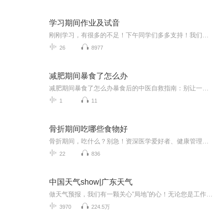
学习期间作业及试音
刚刚学习，有很多的不足！下午同学们多多支持！我们一起努力！
26
8977
减肥期间暴食了怎么办
减肥期间暴食了怎么办暴食后的中医自救指南：别让一顿火锅毁掉你的减肥大计 看着体重秤上飙升的数字，正减肥的你突然想起昨晚那顿失控的烧烤——小龙虾配啤酒，烤馒头片蘸炼乳，最后还追加了半份芝士焗红薯。此刻肠子悔青的你，可能正在经历以下五个阶...
1
11
骨折期间吃哪些食物好
骨折期间，吃什么？别急！资深医学爱好者、健康管理师，电子书达人教你一招！《骨折期间吃哪些食物好》系列专辑，带你了解骨折期间如何科学饮食，助力恢复。从中医西医角度，结合健康管理理念，让你轻松吃出健康，快人一步！骨折期间，吃对食物，恢复更快...
22
836
中国天气show|广东天气
做天气预报，我们有一颗关心“局地”的心！无论您是工作生活在广东，还是出差旅游在广东，我们用更精准的落地、更精细的服务，为您的出行撑起一片艳阳天。
3970
224.5万