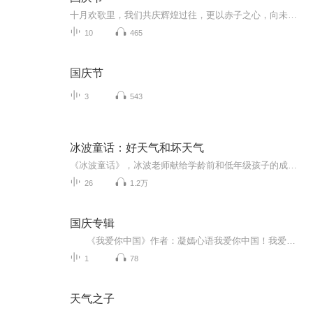
十月欢歌里，我们共庆辉煌过往，更以赤子之心，向未来书写滚烫的誓言——这盛世，值得我们以热爱相拥。
10
465
国庆节
3
543
冰波童话：好天气和坏天气
《冰波童话》，冰波老师献给学龄前和低年级孩子的成长礼物《好天气和坏天气》精选二三十篇童话，涵盖爱、善良、互助、感恩等主题，并分别以冰波入选统编小学语文教材的作品为书名，旨在打造名家经典与课本作家之意。贴近教学要求，集知识性、艺术性、实用性于一身，被编入小学语文教材中。这些作品或呼唤亲情，或充满智慧，或体味友情，或感受成长，或温暖感人，或幽默风趣，从多个方面带给孩子爱与温情的启迪以及心灵与智慧的成长。...
26
1.2万
国庆专辑
《我爱你中国》作者：凝嫣心语我爱你中国！我爱你春天蓬勃的秧苗；我爱你秋日金黄的硕果。我爱你中国！我爱你青松气质，我爱你红梅品格！我爱你家乡的甜蔗好像乳汁滋润着我的心窝。我爱你中国，我要把最美的歌儿献给你，我的母亲我的祖国。我爱你中国，我爱...
1
78
天气之子