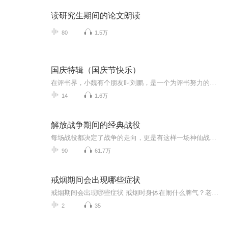
读研究生期间的论文朗读
80
1.5万
国庆特辑（国庆节快乐）
在评书界，小魏有个朋友叫刘鹏，是一个为评书努力的小伙子。在2021年国庆期间，他想弄个特辑，便烦劳我给他录个爱国题材的评书小段儿。这种事情，不是特殊情况，小魏一般不会拒绝，也就给其录了一个《鲁迅踢鬼》，等他传完，我再传到我的专辑里。另外，小...
14
1.6万
解放战争期间的经典战役
每场战役都决定了战争的走向，更是有这样一场神仙战役，我军仅以3万人的兵力大败敌军12万人的美械军团。在兵力和武器装备差距极大的情况下，我方将领是如何运筹帷幄赢下这场战争胜利的？这十场战役你都知道哪几个呢？
90
61.7万
戒烟期间会出现哪些症状
戒烟期间会出现哪些症状 戒烟时身体在闹什么脾气？老中医给你说透了 老王最近把抽了二十年的烟戒了，结果天天跟吃了火药似的，老婆说他现在比更年期还难伺候。其实这不是老王的错，是身体里的"老烟枪"在闹罢工呢！今天咱们就用中医的视角，掰开了揉碎...
2
35