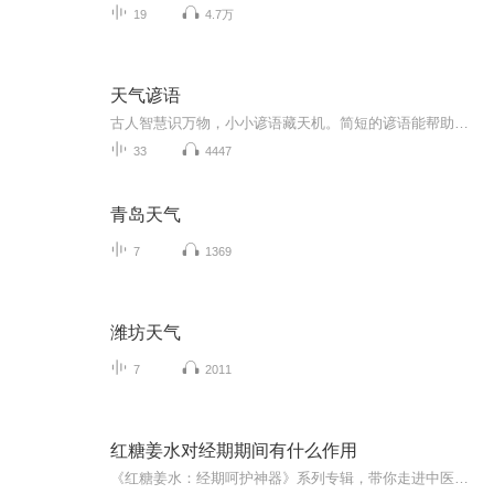
19
4.7万
天气谚语
古人智慧识万物，小小谚语藏天机。简短的谚语能帮助人们提前预测天气变化。
33
4447
青岛天气
7
1369
潍坊天气
7
2011
红糖姜水对经期期间有什么作用
《红糖姜水：经期呵护神器》系列专辑，带你走进中医西医结合的经期调养秘籍！�⚕️�♂️� 从红糖姜水的起源到现代科学分析，全面解析经期饮用红糖姜水的益处。� 告别痛经、暖宫、补血，让你轻松度过特殊时期！� 超实用的小贴士，让你在经期也能保持健...