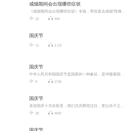
戒烟期间会出现哪些症状
《戒烟期间会出现哪些症状》专辑，带你直击戒烟“阵痛期”！11个音频，10个免费，1个付费，帮你搞懂戒烟能遇到啥。免费音频系统梳理10个常见症状，付费音频深度剖析，10篇干货组合拳，让你戒烟路上不迷茫。别等烟瘾犯了才后悔，现在就听，科学戒烟，健康生...
12
404
国庆节
11
2.1万
国庆节
中华人民共和国国庆节是国家的一种象征，是伴随着国家的出现而出现的。让我们用诗歌朗诵歌颂祖国的繁荣富强，国泰民安。
8
1726
国庆节
喜迎国庆十月欢歌里，我们共庆辉煌过往，更以赤子之心，向未来书写滚烫的誓言——这盛世，值得我们以热爱相拥。
20
4542
国庆节