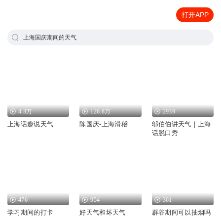
打开APP
上海国庆期间的天气
4.3万
126.8万
2939
上海话趣说天气
陈国庆-上海滑稽
邬伯伯讲天气｜上海
话脱口秀
476
954
361
学习期间的打卡
好天气和坏天气
辟谷期间可以抽烟吗