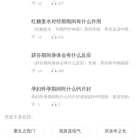
12
377
红糖姜水对经期期间有什么作用
《红糖姜水：经期呵护神器》系列专辑，带你走进中医西医结合的经期调养秘籍！�⚕️�♂️� 从红糖姜水的起源到现代科学分析，全面解析经期饮用红糖姜水的益处。� 告别痛经、暖宫、补血，让你轻松度过特殊时期！� 超实用的小贴士，让你在经期也能保持健...
12
431
辟谷期间身体会有什么反应
《辟谷期间身体会有什么反应》专辑，带你科学揭秘辟谷中的身体变化！11个音频，10个免费，深入浅出解析辟谷反应，从初期不适到身心净化，一步步带你了解辟谷奥秘。付费音频《辟谷期间身体会有什么反应》更是深度剖析，系统解读辟谷反应背后的中医原理。想...
13
493
孕妇怀孕期间吃什么钙片好
孕妇怀孕期间吃什么钙片好准妈妈补钙指南：老祖宗的智慧与现代科学的完美结合 各位准妈妈们注意了，现在走进诊室十个孕妇八个都会问："我这钙片该吃哪种啊？"今天咱们就用老祖宗的中医智慧，结合现代营养学，把补钙这件事聊得明明白白。 （温馨提示...
1
2
您是不是在找：
重生之西门庆
我真是练气期啊
庆余年之长歌行