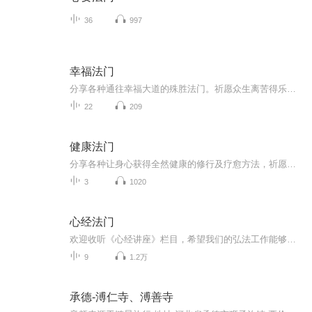
36
997
幸福法门
分享各种通往幸福大道的殊胜法门。祈愿众生离苦得乐、吉祥圆满！
22
209
健康法门
分享各种让身心获得全然健康的修行及疗愈方法，祈愿人人都远离一切病苦、享受快乐人生。
3
1020
心经法门
欢迎收听《心经讲座》栏目，希望我们的弘法工作能够得到您的好评和支持，鼓励打赏哦！！！
9
1.2万
承德-溥仁寺、溥善寺