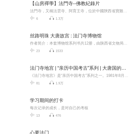
【山房禪學】法門寺--佛教紀錄片
法門寺，又稱法雲寺、阿育王寺，位於中國陝西省寶雞市扶風縣城北10公里處的法門鎮。始建于東漢末年恒靈年間，至今約有1700多年歷史，有“關中塔廟始祖”之稱。法門寺因舍利而置塔，因塔而建寺，周魏以前稱作“阿育王寺”，隋文帝時改稱“成實道場”，唐高...
6
1.3万
丝路明珠 大唐故宫 : 法门寺博物馆
作者简介：本套博物馆系列书共12册，由陕西省文物局主持编撰工作，各馆具体负责，本册由法门寺博物馆组织编写。本书简介：本书以法门寺博物馆现有陈列为基础，按照时间、空间的顺序，以史为据，以物述史，图文并茂地介绍了法门寺的历史渊源、馆藏珍品等。...
23
1533
法门寺地宫 | “亲历中国考古”系列 | 大唐国的重宝
《法门寺地宫》是“亲历中国考古”系列之一。1981年8月24日，法门寺真身宝塔轰然坍塌。1987年4月，法门寺地宫开启，2000余件（组）大唐国之重宝，拥戴着佛祖释迦牟尼真身指骨舍利，以不二于世的姿态，发岀耀眼的光芒，使得法门寺塔地宫文物一经出土即名扬...
81
1.9万
学习期间的打卡
每次记录的成长，是对自己的考核
13
476
心要法门