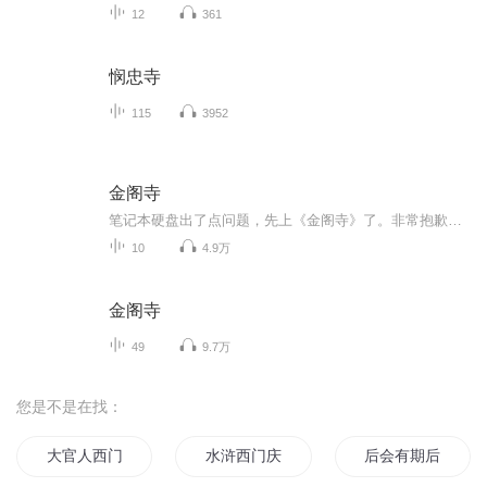
12
361
悯忠寺
115
3952
金阁寺
笔记本硬盘出了点问题，先上《金阁寺》了。非常抱歉！ 《金阁寺》是三岛由纪夫创作的长篇小说，是他的重要代表作，发表于1956年。 《金阁寺》于1956年连载于文艺杂志《新潮》的一至十期上，并于同年由新潮社推出单行本。 《金阁寺》取材...
10
4.9万
金阁寺
49
9.7万
您是不是在找：
大官人西门庆
水浒西门庆
后会有期后会有期