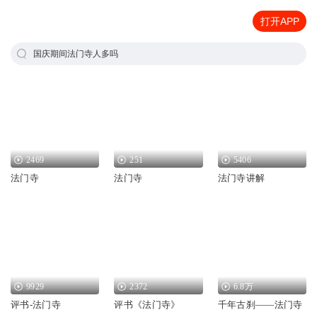
打开APP
国庆期间法门寺人多吗
2469
251
5406
法门寺
法门寺
法门寺讲解
9929
2372
6.8万
评书-法门寺
评书《法门寺》
千年古刹——法门寺