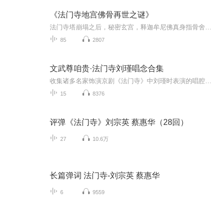
《法门寺地宫佛骨再世之谜》
法门寺塔崩塌之后，秘密玄宫，释迦牟尼佛真身指骨舍利的东来，秘藏过程。
85
2807
文武尊咱贵·法门寺刘瑾唱念合集
收集诸多名家饰演京剧《法门寺》中刘瑾时表演的唱腔、念白录音。
15
8376
评弹《法门寺》刘宗英 蔡惠华（28回）
27
10.6万
长篇弹词 法门寺-刘宗英 蔡惠华
6
9559