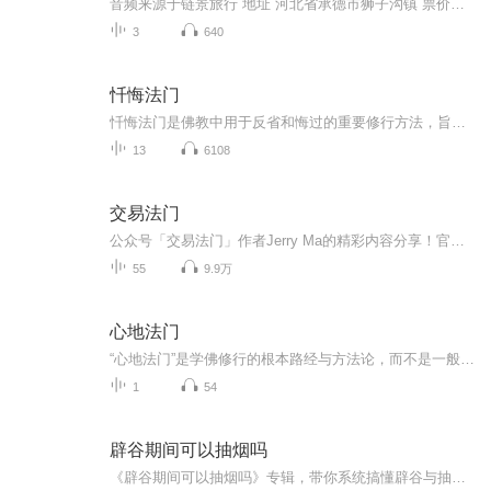
音频来源于链景旅行 地址 河北省承德市狮子沟镇 票价描述 暂无 开放时间 全天 乘车信息 暂无
3
640
忏悔法门
忏悔法门是佛教中用于反省和悔过的重要修行方法，旨在通过忏悔来消除业障、净化心灵。忏悔法门的核心在于通过忏除过去的业障，并发愿未来不再造业。具体方法包括礼佛、念佛、称念佛的名号等，借助佛菩萨的慈悲力量来发露自己的罪业，并誓愿未来永不重蹈覆辙
13
6108
交易法门
公众号「交易法门」作者Jerry Ma的精彩内容分享！官方网站：www.jiaoyifamen.co...
55
9.9万
心地法门
“心地法门”是学佛修行的根本路经与方法论，而不是一般意义上的学佛修行者的自行选择……“心地法门”更是贯通世间法与出世间法的唯一通途。
1
54
辟谷期间可以抽烟吗
《辟谷期间可以抽烟吗》专辑，带你系统搞懂辟谷与抽烟那点事儿！10个免费音频，从基础到进阶，10个角度深扒辟谷期抽烟的利弊。付费音频《辟谷期间可以抽烟吗》，10篇精华文章，深度剖析，给你权威解答。别再傻傻问能不能抽了，快来听听，辟谷抽烟不迷路！