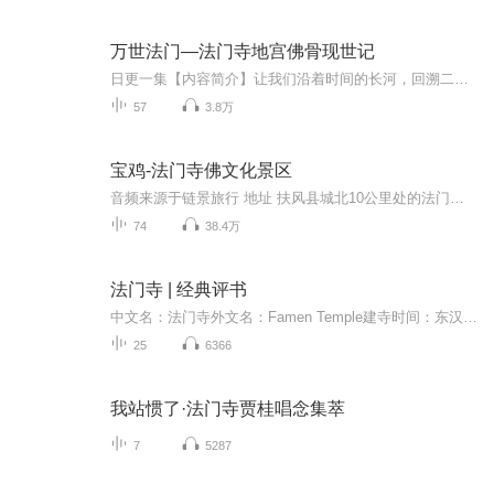
万世法门—法门寺地宫佛骨现世记
日更一集【内容简介】让我们沿着时间的长河，回溯二千五百年前……天生圣人的悉达多王子苦苦追寻众生的大解脱，创立佛学，成为信徒无数的佛祖，佛祖涅槃后圣骨舍利如何到达中原最终被供奉在法门寺，2500多年的沧桑沉浮传奇历史。【作者/主播简介】作者：岳...
57
3.8万
宝鸡-法门寺佛文化景区
音频来源于链景旅行 地址 扶风县城北10公里处的法门镇 票价描述 120元/人（门票实行一票制，可参观法门寺院、法门寺博物馆和合十舍利塔三个景点） 开放时间 3月-11月：8：00-17：30；11月-次年2月：8：30-17：00 乘车信息 大巴：从西安出发：1.西安火车站...
74
38.4万
法门寺 | 经典评书
中文名：法门寺外文名：Famen Temple建寺时间：东汉末年恒灵年间所在地：中国陕西省宝鸡市扶风县法门镇...
25
6366
我站惯了·法门寺贾桂唱念集萃
7
5287