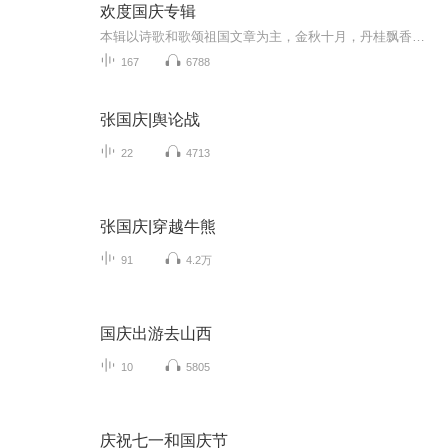
欢度国庆专辑
本辑以诗歌和歌颂祖国文章为主，金秋十月，丹桂飘香，在这个充满丰收喜悦的季节里，我们满怀激动和自豪，迎来了中华人民共和国76周年华诞。这不仅是一个庄重的纪念日，更是全体中华儿女共同欢庆的盛大的节日，承载着深厚的民族情感和历史意义.
167
6788
张国庆|舆论战
22
4713
张国庆|穿越牛熊
91
4.2万
国庆出游去山西
10
5805
庆祝七一和国庆节