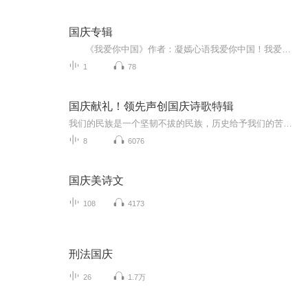
国庆专辑
《我爱你中国》作者：凝嫣心语我爱你中国！我爱你春天蓬勃的秧苗；我爱你秋日金黄的硕果。我爱你中国！我爱你青松气质，我爱你红梅品格！我爱你家乡的甜蔗好像乳汁滋润着我的心窝。我爱你中国，我要把最美的歌儿献给你，我的母亲我的祖国。我爱你中国，我爱...
1
78
国庆献礼！领先声创国庆诗歌特辑
我们的民族是一个坚韧不拔的民族，历史给予我们的苦难都变成了闪着金光的勋章！我们的国家是一个龙腾虎跃的国家，那条巨龙正以不可阻挡之势崛起于神奇的东方！------------------------------------------------值此祖国70周年华诞之际，领先声创以诗歌向祖国献礼！用我们的声音、用我们的热血、用我们的灵魂诵读经典爱国篇章，歌颂我们的祖国！永远繁荣富强！
8
6076
国庆美诗文
108
4173
刑法国庆
26
1.7万