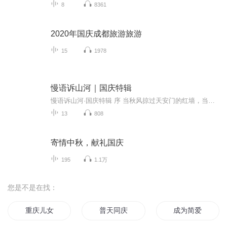
8
8361
2020年国庆成都旅游旅游
15
1978
慢语诉山河｜国庆特辑
慢语诉山河·国庆特辑 序 当秋风掠过天安门的红墙，当桂香漫过万里长江的碧波，我总愿慢下脚步，以声为笔，轻轻描摹这山河的模样。 不必追赶喧嚣的潮，也无需堆砌华丽的词——这一辑里，每一段朗诵都是心底的低语：是对着塞北草原的星子说“国泰”，是向着...
13
808
寄情中秋，献礼国庆
195
1.1万
您是不是在找：
重庆儿女
普天同庆
成为简爱