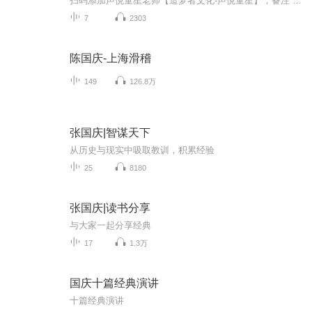
扫码添加声悦童星老师【造梦者文化-声悦童星】，备注“诵读打卡”报名，已添加好友的，直接发送“诵读打卡”报名，报名成功后进入社群。
7
2303
陈国庆-上海滑稽
149
126.8万
张国庆|智谋天下
从历史与现实中吸取教训，积累经验
25
8180
张国庆|读书分享
与大家一起分享经典
17
1.3万
国庆十篇经典演讲
十篇经典演讲