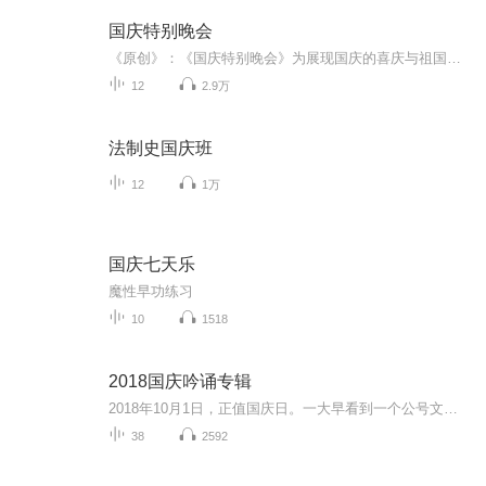
国庆特别晚会
《原创》：《国庆特别晚会》为展现国庆的喜庆与祖国的深情我将以具体的场景切入从清晨升旗的庄严到街头巷尾的欢庆到历史与当下的交融，用优美的笔触传递对祖国的热爱与自豪！用诗歌和情感美文形式，歌颂祖国的繁荣富强，祝人民幸福安康！
12
2.9万
法制史国庆班
12
1万
国庆七天乐
魔性早功练习
10
1518
2018国庆吟诵专辑
2018年10月1日，正值国庆日。一大早看到一个公号文章，正是文天祥的《己卯十月一日至燕越五日罹狴犴有感而赋》。当然，彼十一非当今的十一。不过数字的巧合还是让人感触，今天拿来读一读，体味一番历史英杰的民族情怀，恰也当时。 根据诗题来看，这组诗是写于十月一日至十月五日之间，是文天祥被俘之后所作，这些诗作不仅有凛凛正气，更也能看的到他百端交集的复杂情感。另一首于右任先生的《望大陆》，微信公号有称《望乡》，一句“山之上国之殇”荡气回肠，一并兴起拿来读了一读。仓促间多有瑕疵...
38
2592