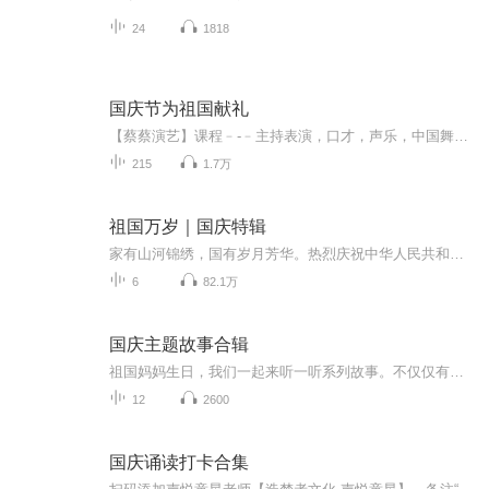
24
1818
国庆节为祖国献礼
【蔡蔡演艺】课程﹣-﹣主持表演，口才，声乐，中国舞，民族舞。独特的小舞台，专业的录音棚，每一位同学都能成为优秀的小明星。独特的教学模式，轻松上课，快乐学习！知名主持人，舞蹈家，高级教师任职授课！江南总校：河沟街42号三楼 18545856430江北分校...
215
1.7万
祖国万岁｜国庆特辑
家有山河锦绣，国有岁月芳华。热烈庆祝中华人民共和国成立73周年！
6
82.1万
国庆主题故事合辑
祖国妈妈生日，我们一起来听一听系列故事。不仅仅有《我的祖国》，还有红军故事，也有关于战争的故事，让大家体会到和平年代的不易。
12
2600
国庆诵读打卡合集